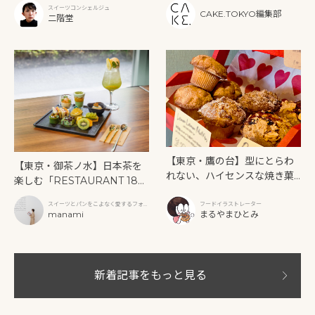
ー》を味わう
スイーツコンシェルジュ
CAKE.TOKYO編集部
二階堂
【東京・鷹の台】型にとらわ
【東京・御茶ノ水】日本茶を
れない、ハイセンスな焼き菓
楽しむ「RESTAURANT 189
子「SUN3C（サンサンク）」
9 OCHANOMIZU」の抹茶ア
スイーツとパンをこよなく愛するフォト
フードイラストレーター
フタヌーンティーと新作クリ
グラファー
manami
まるやまひとみ
ームソーダ
新着記事をもっと見る