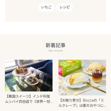
いちご
レシピ
新着記事
New Articles
【異国スイーツ】インド料理
【お取り寄せ】Boccaの「ミ
ムンバイ四谷店で《世界一甘
ルクレープ」は夏のおやつに
いインドアフタヌーンティ
もぴったり！