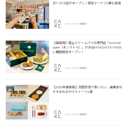
沢T-SITE店がオープン｜限定ドーナツ2種も登場
CAKE.TOKYO編集部
【福岡発】極上クリームパイの専門店「onomat
opée（オノマトペ）」が渋谷MIYASHITA PARK
に期間限定オープン！
CAKE.TOKYO編集部
【2026年最新版】羽田空港で買いたい、編集部お
すすめおみやげスイーツ4選
CAKE.TOKYO編集部