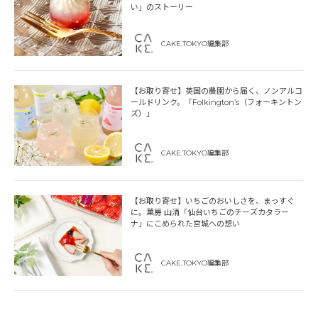
い」のストーリー
CAKE.TOKYO編集部
【お取り寄せ】英国の農園から届く、ノンアルコ
ールドリンク。「Folkington’s（フォーキントン
ズ）」
CAKE.TOKYO編集部
【お取り寄せ】いちごのおいしさを、まっすぐ
に。菓房 山清「仙台いちごのチーズカタラー
ナ」にこめられた宮城への想い
CAKE.TOKYO編集部