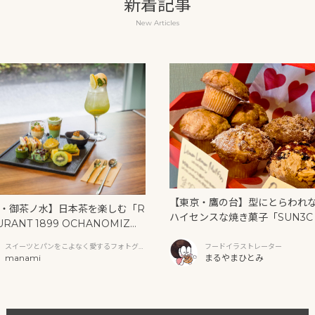
新着記事
New Articles
【東京・鷹の台】型にとらわれ
・御茶ノ水】日本茶を楽しむ「R
ハイセンスな焼き菓子「SUN3C
URANT 1899 OCHANOMIZ
サンク）」
抹茶アフタヌーンティーと新作ク
スイーツとパンをこよなく愛するフォトグラ
フードイラストレーター
ソーダ
ファー
manami
まるやまひとみ