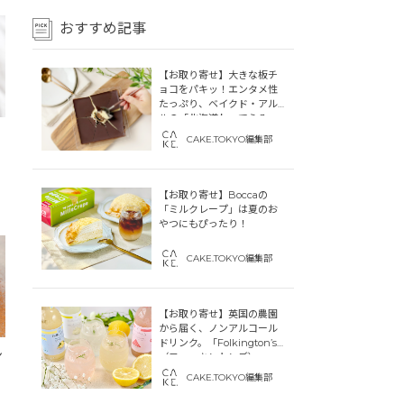
おすすめ記事
【お取り寄せ】大きな板チ
ョコをパキッ！エンタメ性
たっぷり、ベイクド・アル
ルの「北海道わってらみ
す」
CAKE.TOKYO編集部
【お取り寄せ】Boccaの
「ミルクレープ」は夏のお
やつにもぴったり！
CAKE.TOKYO編集部
【お取り寄せ】英国の農園
から届く、ノンアルコール
ドリンク。「Folkington’s
ン
（フォーキントンズ）」
CAKE.TOKYO編集部