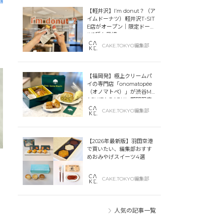
【軽井沢】I’m donut？（ア
イムドーナツ）軽井沢T-SIT
E店がオープン｜限定ドーナ
ツ2種も登場
CAKE.TOKYO編集部
【福岡発】極上クリームパ
イの専門店「onomatopée
（オノマトペ）」が渋谷MIY
ASHITA PARKに期間限定
オープン！
CAKE.TOKYO編集部
【2026年最新版】羽田空港
で買いたい、編集部おすす
めおみやげスイーツ4選
CAKE.TOKYO編集部
人気の記事一覧