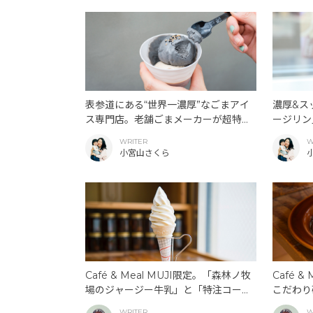
表参道にある“世界一濃厚”なごまアイ
濃厚&ス
ス専門店。老舗ごまメーカーが超特濃
ージリン
なアイスクリームショップを開くま
い、ハー
WRITER
W
で。
ド「ロイ
小宮山さくら
定発売中
Café & Meal MUJI限定。「森林ノ牧
Café 
場のジャージー牛乳」と「特注コー
こだわり
ン」を使用した、夏はさっぱり&冬は
う）」で
WRITER
W