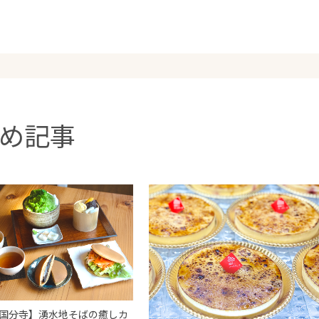
め記事
国分寺】湧水地そばの癒しカ