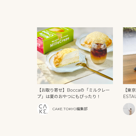
【お取り寄せ】Boccaの「ミルクレー
【東京
プ」は夏のおやつにもぴったり！
ESTA
U」の
CAKE.TOKYO編集部
リーム