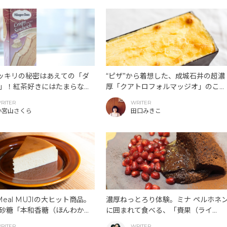
ッキリの秘密はあえての「ダ
“ピザ”から着想した、成城石井の超濃
」！紅茶好きにはたまらな
厚「クアトロフォルマッジオ」のこだ
ゲンダッツのクリスピーサン
わり。
RITER
WRITER
ヤルミルクティー」が期間限
小宮山さくら
田口みきこ
。
& Meal MUJIの大ヒット商品。
濃厚ねっとろり体験。ミナ ペルホネ
砂糖「本和香糖（ほんわかと
に囲まれて食べる、「賚果（ライ
つくった、やさしくて濃厚な
カ）」の贅沢フォンダンショコラ。
RITER
WRITER