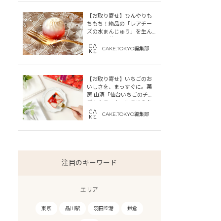
【お取り寄せ】ひんやりも
ちもち！絶品の「レアチー
ズの水まんじゅう」を生ん
だ「中津菓子かねい」のス
トーリー
CAKE.TOKYO編集部
【お取り寄せ】いちごのお
いしさを、まっすぐに。菓
房 山清「仙台いちごのチー
ズカタラーナ」にこめられ
た宮城への想い
CAKE.TOKYO編集部
注目のキーワード
エリア
東京
品川駅
羽田空港
鎌倉