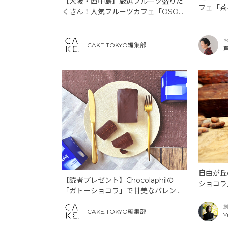
【大阪・西中島】厳選フルーツ盛りだ
フェ「茶
くさん！人気フルーツカフェ「OSOR
と手炒り
A CAFE」の魅力
CAKE.TOKYO編集部
芦
自由が丘
【読者プレゼント】Chocolaphilの
ショコラ
「ガトーショコラ」で甘美なバレンタ
るハート
イン
CAKE.TOKYO編集部
Y