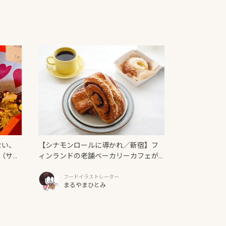
ない、
【シナモンロールに導かれ／新宿】フ
（サン
ィンランドの老舗ベーカリーカフェが
日本上陸！「Ekberg（エクベリ）」
フードイラストレーター
まるやまひとみ