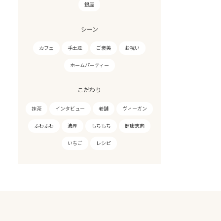
銀座
シーン
カフェ
手土産
ご褒美
お祝い
ホームパーティー
こだわり
抹茶
インタビュー
老舗
ヴィーガン
ふわふわ
濃厚
もちもち
健康志向
いちご
レシピ