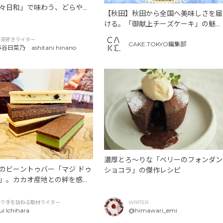
々日和」で味わう、どらやき
【秋田】秋田から全国へ美味しさを届
ほうじ茶
ける。「御献上チーズケーキ」の魅力
とは
お茶好きライター
CAKE.TOKYO編集部
谷日菜乃 ashitani hinano
濃厚とろ～りな「ベリーのフォンダン
のビーントゥバー「マジ ドゥ
ショコラ」の傑作レシピ
」。カカオ産地との絆を感じ
フルなチョコレート
創り手を訪ねる取材ライター
WRITER
ui Ichihara
@himawari_emi