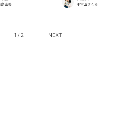
ーキ。
矢島直美
小宮山さくら
1
/
2
NEXT