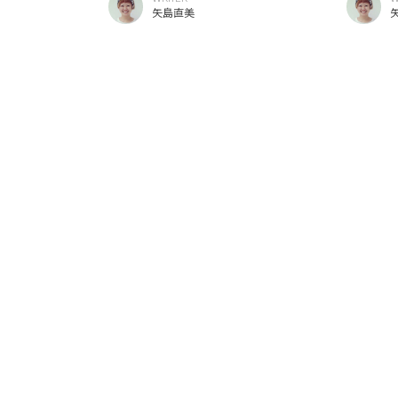
濃厚なソフトクリーム。
チーズケ
矢島直美