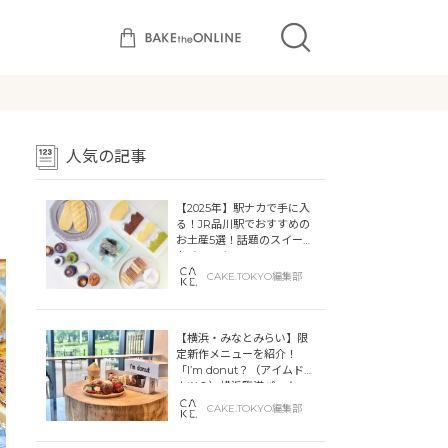
人気の記事
【2025年】駅ナカで手に入
る！JR品川駅でおすすめの
お土産5選！話題のスイーツ
をチェック
CAKE.TOKYO編集部
【横浜・みなとみらい】限
定新作メニューを紹介！
「I’m donut？（アイムドー
ナツ？）横浜臨港パーク」
「dacō（ダコー）横浜臨港
CAKE.TOKYO編集部
パーク」横浜ティンバーワ
ーフに同時オープン！