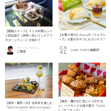
【異国スイーツ】インド料理ムンバ
【お取り寄せ】Boccaの「ミルクレ
イ四谷店で《世界一甘いインドアフ
ープ」は夏のおやつにもぴったり！
タヌーンティー》を味わう
スイーツコンシェルジュ
CAKE.TOKYO編集部
二階堂
【東京・鷹の台】型にとらわれな
【東京・御茶ノ水】日本茶を楽しむ
い、ハイセンスな焼き菓子「SUN3
「RESTAURANT 1899 OCHANO
C（サンサンク）」