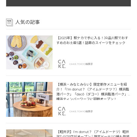
人気の記事
【2025年】駅ナカで手に入る！JR品川駅でおす
すめのお土産5選！話題のスイーツをチェック
CAKE.TOKYO編集部
【横浜・みなとみらい】限定新作メニューを紹
介！「I’m donut？（アイムドーナツ？）横浜臨
港パーク」「dacō（ダコー）横浜臨港パーク」
横浜ティンバーワーフに同時オープン！
CAKE.TOKYO編集部
【軽井沢】I’m donut？（アイムドーナツ）軽井
沢T-SITE店がオープン｜限定ドーナツ2種も登場