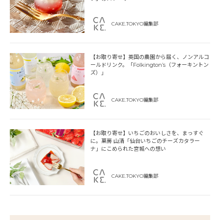
CAKE.TOKYO編集部
【お取り寄せ】英国の農園から届く、ノンアルコ
ールドリンク。「Folkington’s（フォーキントン
ズ）」
CAKE.TOKYO編集部
【お取り寄せ】いちごのおいしさを、まっすぐ
に。菓房 山清「仙台いちごのチーズカタラー
ナ」にこめられた宮城への想い
CAKE.TOKYO編集部