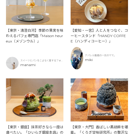
【東京・清澄白河】季節の果実を味
【愛知・一宮】人と人をつなぐ、コ
わえるパフェ専門店「Maison heur
ーヒースタンド「HANDY COFFE
eux（メゾンウル）」
E（ハンディコーヒー）」
アパレル勤務の一児のママ。
miki
スイーツとパンをこよなく愛するフォト
グラファー
manami
【東京・銀座】抹茶好きなら一度は
【東京・大門】香ばしい黒胡麻を堪
食べたい。「ひいらぎ銀座本店」の
能。「くろぎ甘味研究所」の贅沢な