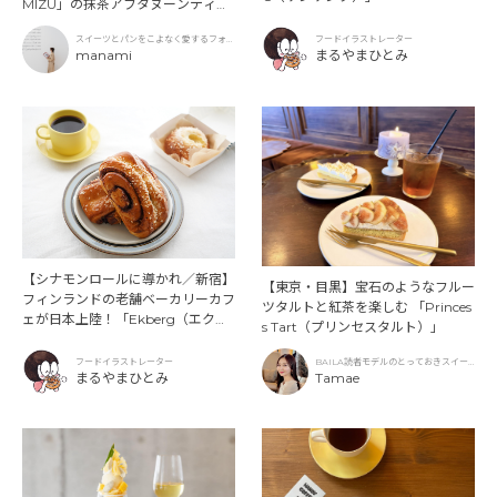
MIZU」の抹茶アフタヌーンティー
と新作クリームソーダ
スイーツとパンをこよなく愛するフォト
フードイラストレーター
グラファー
manami
まるやまひとみ
【シナモンロールに導かれ／新宿】
【東京・目黒】宝石のようなフルー
フィンランドの老舗ベーカリーカフ
ツタルトと紅茶を楽しむ 「Princes
ェが日本上陸！「Ekberg（エクベ
s Tart（プリンセスタルト）」
リ）」
フードイラストレーター
BAILA読者モデルのとっておきスイー
まるやまひとみ
ツ
Tamae