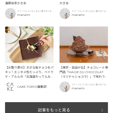
濃厚抹茶かき氷
かき氷
スイーツとパンをこよなく愛するフォト
スイーツとパンをこよなく愛するフォト
グラファー
manami
グラファー
manami
【東京・自由が丘】チョコレート専
【お取り寄せ】大きな板チョコをパ
門店「MAGIE DU CHOCOLAT
キッ！エンタメ性たっぷり、ベイク
（マジドゥショコラ）」で味わう、
ド・アルルの「北海道わってらみ
夏限定ビターチョコレートかき氷
す」
スイーツとパンをこよなく愛するフォト
CAKE.TOKYO編集部
グラファー
manami
記事をもっと見る