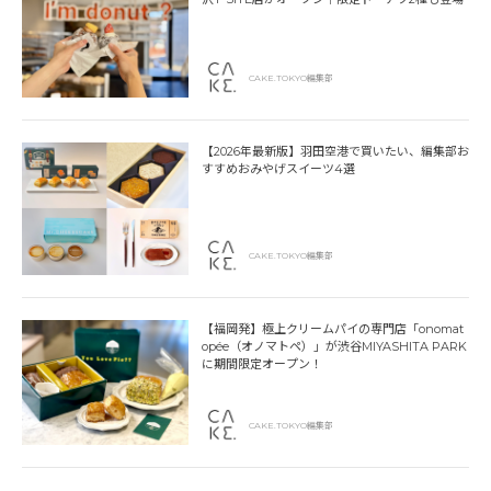
CAKE.TOKYO編集部
【2026年最新版】羽田空港で買いたい、編集部お
すすめおみやげスイーツ4選
CAKE.TOKYO編集部
【福岡発】極上クリームパイの専門店「onomat
opée（オノマトペ）」が渋谷MIYASHITA PARK
に期間限定オープン！
CAKE.TOKYO編集部