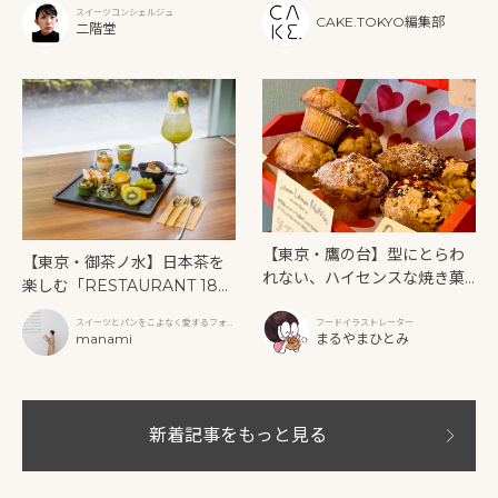
ー》を味わう
スイーツコンシェルジュ
CAKE.TOKYO編集部
二階堂
【東京・鷹の台】型にとらわ
【東京・御茶ノ水】日本茶を
れない、ハイセンスな焼き菓
楽しむ「RESTAURANT 189
子「SUN3C（サンサンク）」
9 OCHANOMIZU」の抹茶ア
スイーツとパンをこよなく愛するフォト
フードイラストレーター
フタヌーンティーと新作クリ
グラファー
manami
まるやまひとみ
ームソーダ
新着記事をもっと見る