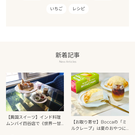
いちご
レシピ
新着記事
New Articles
【異国スイーツ】インド料理
【お取り寄せ】Boccaの「ミ
ムンバイ四谷店で《世界一甘
ルクレープ」は夏のおやつに
いインドアフタヌーンティ
もぴったり！