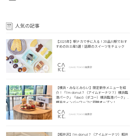
人気の記事
【2025年】駅ナカで手に入る！JR品川駅でおす
すめのお土産5選！話題のスイーツをチェック
CAKE.TOKYO編集部
【横浜・みなとみらい】限定新作メニューを紹
介！「I’m donut？（アイムドーナツ？）横浜臨
港パーク」「dacō（ダコー）横浜臨港パーク」
横浜ティンバーワーフに同時オープン！
CAKE.TOKYO編集部
【軽井沢】I’m donut？（アイムドーナツ）軽井