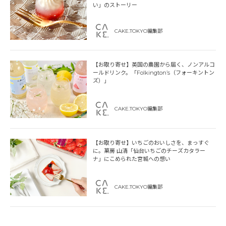
い」のストーリー
CAKE.TOKYO編集部
【お取り寄せ】英国の農園から届く、ノンアルコ
ールドリンク。「Folkington’s（フォーキントン
ズ）」
CAKE.TOKYO編集部
【お取り寄せ】いちごのおいしさを、まっすぐ
に。菓房 山清「仙台いちごのチーズカタラー
ナ」にこめられた宮城への想い
CAKE.TOKYO編集部