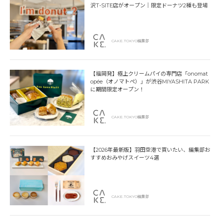
沢T-SITE店がオープン｜限定ドーナツ2種も登場
CAKE.TOKYO編集部
【福岡発】極上クリームパイの専門店「onomat
opée（オノマトペ）」が渋谷MIYASHITA PARK
に期間限定オープン！
CAKE.TOKYO編集部
【2026年最新版】羽田空港で買いたい、編集部お
すすめおみやげスイーツ4選
CAKE.TOKYO編集部