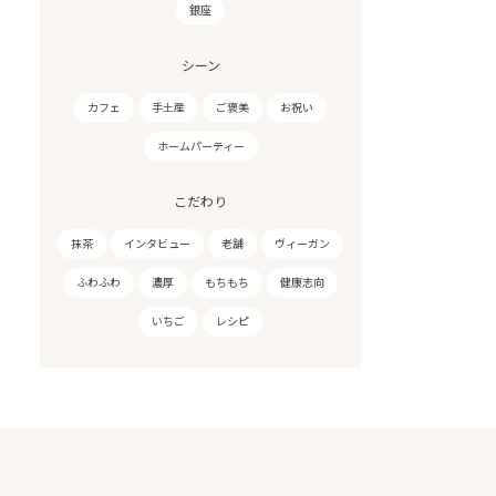
銀座
シーン
カフェ
手土産
ご褒美
お祝い
ホームパーティー
こだわり
抹茶
インタビュー
老舗
ヴィーガン
ふわふわ
濃厚
もちもち
健康志向
いちご
レシピ