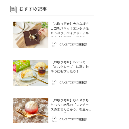
おすすめ記事
【お取り寄せ】大きな板チ
ョコをパキッ！エンタメ性
たっぷり、ベイクド・アル
ルの「北海道わってらみ
す」
CAKE.TOKYO編集部
【お取り寄せ】Boccaの
「ミルクレープ」は夏のお
やつにもぴったり！
CAKE.TOKYO編集部
【お取り寄せ】ひんやりも
ちもち！絶品の「レアチー
ズの水まんじゅう」を生ん
だ「中津菓子かねい」のス
トーリー
CAKE.TOKYO編集部