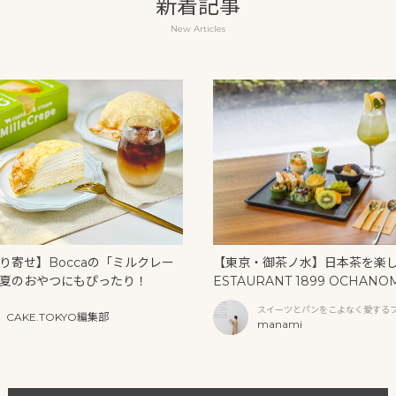
新着記事
New Articles
り寄せ】Boccaの「ミルクレー
【東京・御茶ノ水】日本茶を楽
夏のおやつにもぴったり！
ESTAURANT 1899 OCHANO
U」の抹茶アフタヌーンティー
スイーツとパンをこよなく愛する
CAKE.TOKYO編集部
リームソーダ
ファー
manami