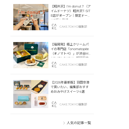
【軽井沢】I’m donut？（ア
イムドーナツ）軽井沢T-SIT
E店がオープン｜限定ドーナ
ツ2種も登場
CAKE.TOKYO編集部
【福岡発】極上クリームパ
イの専門店「onomatopée
（オノマトペ）」が渋谷MIY
ASHITA PARKに期間限定
オープン！
CAKE.TOKYO編集部
【2026年最新版】羽田空港
で買いたい、編集部おすす
めおみやげスイーツ4選
CAKE.TOKYO編集部
人気の記事一覧