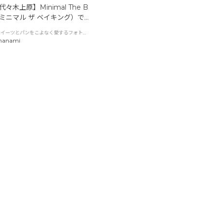
々木上原】Minimal The B
 （ミニマル ザ ベイキング）で
ガトーショコラ食べ比べとペ
スイーツとパンをこよなく愛するフォトグ
の奥深さ
ラファー
anami