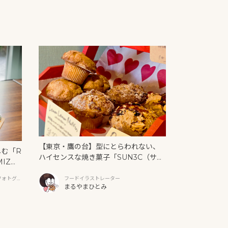
【東京・鷹の台】型にとらわれない、
しむ「R
ハイセンスな焼き菓子「SUN3C（サン
MIZ
サンク）」
と新作ク
フォトグラ
フードイラストレーター
まるやまひとみ