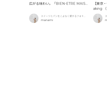
【東京・代
広がる味わい。「BIEN-ETRE MAIS
aking
ON（ビヤンネートルメゾン）」の季
味わう、
節のパフェ
スイーツとパンをこよなく愛するフォトグ
アリング
ラファー
manami
m