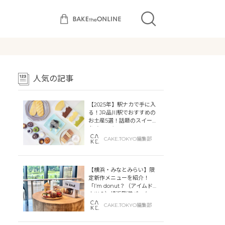
人気の記事
【2025年】駅ナカで手に入
る！JR品川駅でおすすめの
お土産5選！話題のスイーツ
をチェック
CAKE.TOKYO編集部
【横浜・みなとみらい】限
定新作メニューを紹介！
「I’m donut？（アイムドー
ナツ？）横浜臨港パーク」
「dacō（ダコー）横浜臨港
CAKE.TOKYO編集部
パーク」横浜ティンバーワ
ーフに同時オープン！