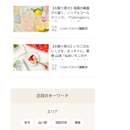
【お取り寄せ】英国の農園
から届く、ノンアルコール
ドリンク。「Folkington’s
（フォーキントンズ）」
CAKE.TOKYO編集部
【お取り寄せ】いちごのお
いしさを、まっすぐに。菓
房 山清「仙台いちごのチー
ズカタラーナ」にこめられ
た宮城への想い
CAKE.TOKYO編集部
注目のキーワード
エリア
東京
品川駅
羽田空港
鎌倉