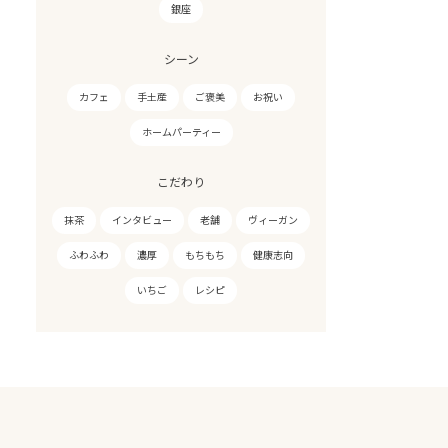
銀座
シーン
カフェ
手土産
ご褒美
お祝い
ホームパーティー
こだわり
抹茶
インタビュー
老舗
ヴィーガン
ふわふわ
濃厚
もちもち
健康志向
いちご
レシピ