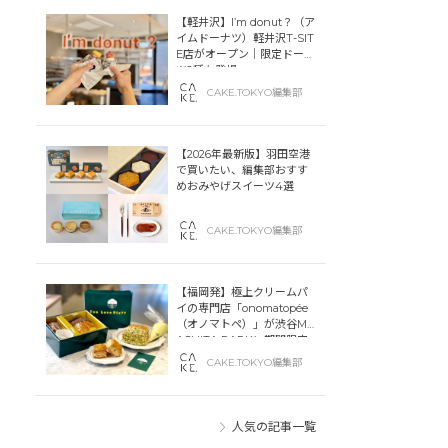
【軽井沢】I’m donut？（ア
イムドーナツ）軽井沢T-SIT
E店がオープン｜限定ドーナ
ツ2種も登場
CAKE.TOKYO編集部
【2026年最新版】羽田空港
で買いたい、編集部おすす
めおみやげスイーツ4選
CAKE.TOKYO編集部
【福岡発】極上クリームパ
イの専門店「onomatopée
（オノマトペ）」が渋谷MIY
ASHITA PARKに期間限定
オープン！
CAKE.TOKYO編集部
人気の記事一覧