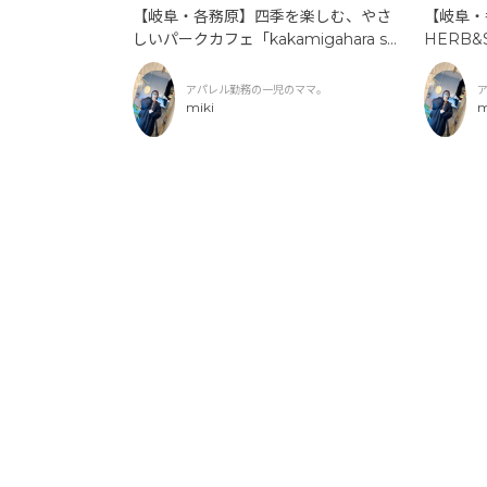
【岐阜・
【岐阜・各務原】四季を楽しむ、やさ
HERB
しいパークカフェ「kakamigahara st
スパイス
and（カカミガハラスタンド）」
ーブとス
アパレル勤務の一児のママ。
miki
m