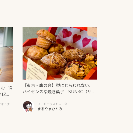
【東京・鷹の台】型にとらわれない、
しむ「R
ハイセンスな焼き菓子「SUN3C（サン
MIZ
サンク）」
と新作ク
フォトグラ
フードイラストレーター
まるやまひとみ