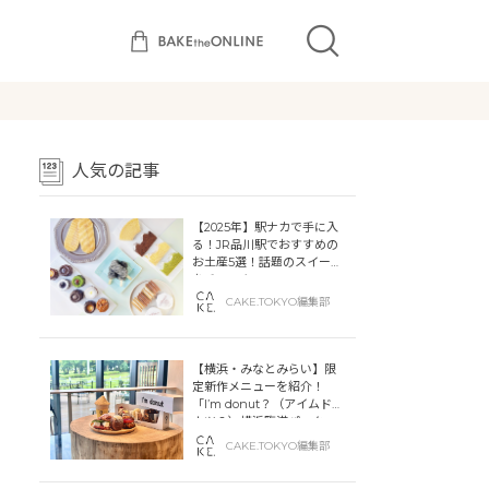
人気の記事
【2025年】駅ナカで手に入
る！JR品川駅でおすすめの
お土産5選！話題のスイーツ
をチェック
CAKE.TOKYO編集部
【横浜・みなとみらい】限
定新作メニューを紹介！
「I’m donut？（アイムドー
ナツ？）横浜臨港パーク」
「dacō（ダコー）横浜臨港
CAKE.TOKYO編集部
パーク」横浜ティンバーワ
ーフに同時オープン！