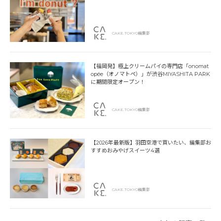
CAKE.TOKYO編集部
【福岡発】極上クリームパイの専門店「onomat
opée（オノマトペ）」が渋谷MIYASHITA PARK
に期間限定オープン！
CAKE.TOKYO編集部
【2026年最新版】羽田空港で買いたい、編集部お
すすめおみやげスイーツ4選
CAKE.TOKYO編集部