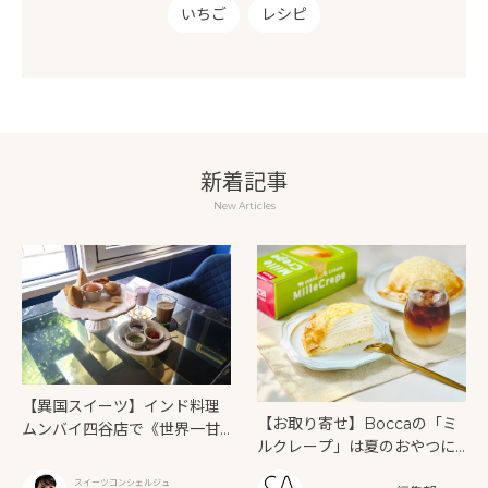
いちご
レシピ
新着記事
New Articles
【異国スイーツ】インド料理
【お取り寄せ】Boccaの「ミ
ムンバイ四谷店で《世界一甘
ルクレープ」は夏のおやつに
いインドアフタヌーンティ
もぴったり！
ー》を味わう
スイーツコンシェルジュ