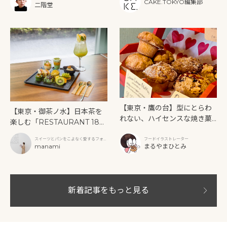
CAKE.TOKYO編集部
二階堂
【東京・鷹の台】型にとらわ
【東京・御茶ノ水】日本茶を
れない、ハイセンスな焼き菓
楽しむ「RESTAURANT 189
子「SUN3C（サンサンク）」
9 OCHANOMIZU」の抹茶ア
スイーツとパンをこよなく愛するフォト
フードイラストレーター
フタヌーンティーと新作クリ
グラファー
manami
まるやまひとみ
ームソーダ
新着記事をもっと見る