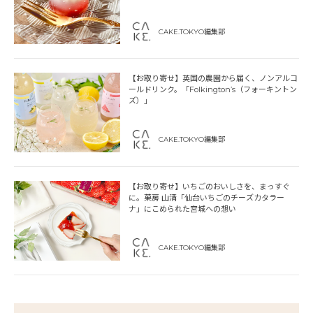
CAKE.TOKYO編集部
【お取り寄せ】英国の農園から届く、ノンアルコ
ールドリンク。「Folkington’s（フォーキントン
ズ）」
CAKE.TOKYO編集部
【お取り寄せ】いちごのおいしさを、まっすぐ
に。菓房 山清「仙台いちごのチーズカタラー
ナ」にこめられた宮城への想い
CAKE.TOKYO編集部