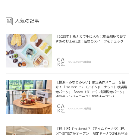
人気の記事
【2025年】駅ナカで手に入る！JR品川駅でおす
すめのお土産5選！話題のスイーツをチェック
CAKE.TOKYO編集部
【横浜・みなとみらい】限定新作メニューを紹
介！「I’m donut？（アイムドーナツ？）横浜臨
港パーク」「dacō（ダコー）横浜臨港パーク」
横浜ティンバーワーフに同時オープン！
CAKE.TOKYO編集部
【軽井沢】I’m donut？（アイムドーナツ）軽井
沢T-SITE店がオープン｜限定ドーナツ2種も登場