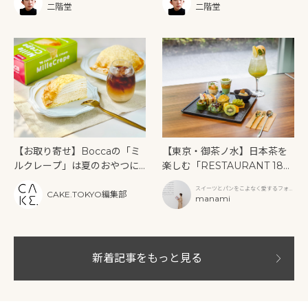
ズ レストラン」
ー》を味わう
二階堂
二階堂
【お取り寄せ】Boccaの「ミ
【東京・御茶ノ水】日本茶を
ルクレープ」は夏のおやつに
楽しむ「RESTAURANT 189
もぴったり！
9 OCHANOMIZU」の抹茶ア
スイーツとパンをこよなく愛するフォト
フタヌーンティーと新作クリ
CAKE.TOKYO編集部
グラファー
manami
ームソーダ
新着記事をもっと見る