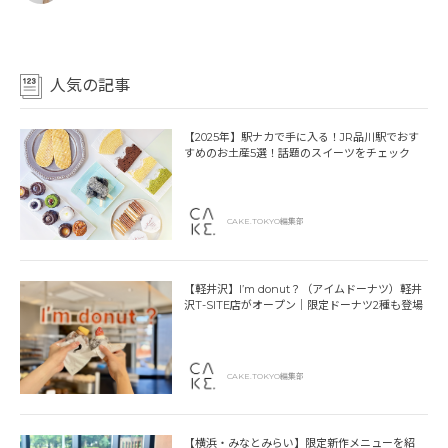
人気の記事
【2025年】駅ナカで手に入る！JR品川駅でおす
すめのお土産5選！話題のスイーツをチェック
CAKE.TOKYO編集部
【軽井沢】I’m donut？（アイムドーナツ）軽井
沢T-SITE店がオープン｜限定ドーナツ2種も登場
CAKE.TOKYO編集部
【横浜・みなとみらい】限定新作メニューを紹