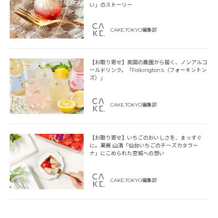
い」のストーリー
CAKE.TOKYO編集部
【お取り寄せ】英国の農園から届く、ノンアルコ
ールドリンク。「Folkington’s（フォーキントン
ズ）」
CAKE.TOKYO編集部
【お取り寄せ】いちごのおいしさを、まっすぐ
に。菓房 山清「仙台いちごのチーズカタラー
ナ」にこめられた宮城への想い
CAKE.TOKYO編集部