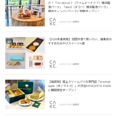
介！「I’m donut？（アイムドーナツ？）横浜臨
港パーク」「dacō（ダコー）横浜臨港パーク」
横浜ティンバーワーフに同時オープン！
CAKE.TOKYO編集部
【2026年最新版】羽田空港で買いたい、編集部お
すすめおみやげスイーツ4選
CAKE.TOKYO編集部
【福岡発】極上クリームパイの専門店「onomat
opée（オノマトペ）」が渋谷MIYASHITA PARK
に期間限定オープン！
CAKE.TOKYO編集部