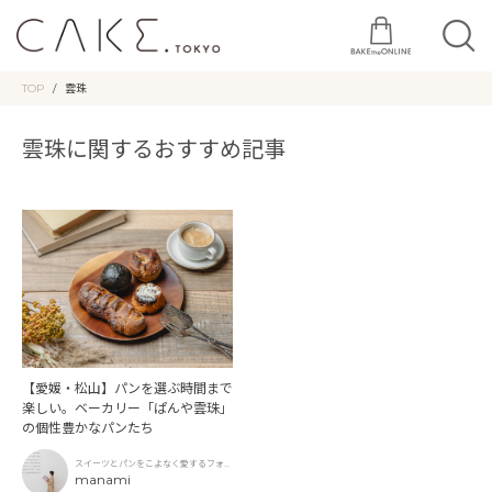
TOP
雲珠
雲珠に関するおすすめ記事
【愛媛・松山】パンを選ぶ時間まで
楽しい。ベーカリー「ぱんや雲珠」
の個性豊かなパンたち
スイーツとパンをこよなく愛するフォト
グラファー
manami