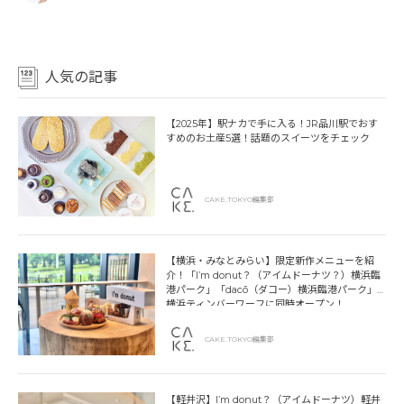
人気の記事
【2025年】駅ナカで手に入る！JR品川駅でおす
すめのお土産5選！話題のスイーツをチェック
CAKE.TOKYO編集部
【横浜・みなとみらい】限定新作メニューを紹
介！「I’m donut？（アイムドーナツ？）横浜臨
港パーク」「dacō（ダコー）横浜臨港パーク」
横浜ティンバーワーフに同時オープン！
CAKE.TOKYO編集部
【軽井沢】I’m donut？（アイムドーナツ）軽井