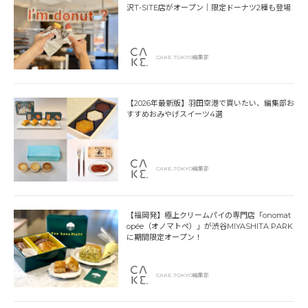
沢T-SITE店がオープン｜限定ドーナツ2種も登場
CAKE.TOKYO編集部
【2026年最新版】羽田空港で買いたい、編集部お
すすめおみやげスイーツ4選
CAKE.TOKYO編集部
【福岡発】極上クリームパイの専門店「onomat
opée（オノマトペ）」が渋谷MIYASHITA PARK
に期間限定オープン！
CAKE.TOKYO編集部