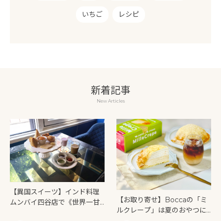
いちご
レシピ
新着記事
New Articles
【異国スイーツ】インド料理
【お取り寄せ】Boccaの「ミ
ムンバイ四谷店で《世界一甘
ルクレープ」は夏のおやつに
いインドアフタヌーンティ
もぴったり！