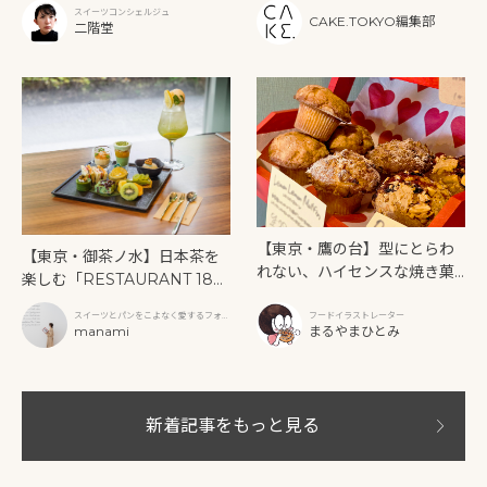
ー》を味わう
スイーツコンシェルジュ
CAKE.TOKYO編集部
二階堂
【東京・鷹の台】型にとらわ
【東京・御茶ノ水】日本茶を
れない、ハイセンスな焼き菓
楽しむ「RESTAURANT 189
子「SUN3C（サンサンク）」
9 OCHANOMIZU」の抹茶ア
スイーツとパンをこよなく愛するフォト
フードイラストレーター
フタヌーンティーと新作クリ
グラファー
manami
まるやまひとみ
ームソーダ
新着記事をもっと見る