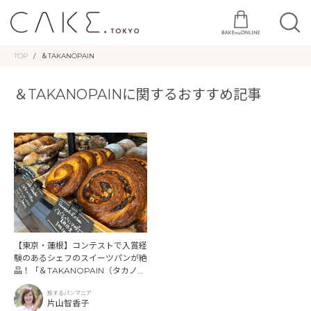
TOP
＆TAKANOPAIN
＆TAKANOPAINに関するおすすめ記事
【東京・蓮根】コンテストで入賞経
験のあるシェフのスイーツパンが絶
品！「＆TAKANOPAIN（タカノパ
ン）」
旅するパンマニア
片山智香子