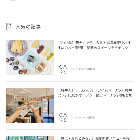
人気の記事
【2025年】駅ナカで手に入る！JR品川駅でおす
すめのお土産5選！話題のスイーツをチェック
CAKE.TOKYO編集部
【軽井沢】I’m donut？（アイムドーナツ）軽井
沢T-SITE店がオープン｜限定ドーナツ2種も登場
CAKE.TOKYO編集部
【横浜・みなとみらい】限定新作メニューを紹