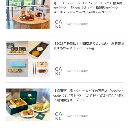
介！「I’m donut？（アイムドーナツ？）横浜臨
港パーク」「dacō（ダコー）横浜臨港パーク」
横浜ティンバーワーフに同時オープン！
CAKE.TOKYO編集部
【2026年最新版】羽田空港で買いたい、編集部お
すすめおみやげスイーツ4選
CAKE.TOKYO編集部
【福岡発】極上クリームパイの専門店「onomat
opée（オノマトペ）」が渋谷MIYASHITA PARK
に期間限定オープン！
CAKE.TOKYO編集部