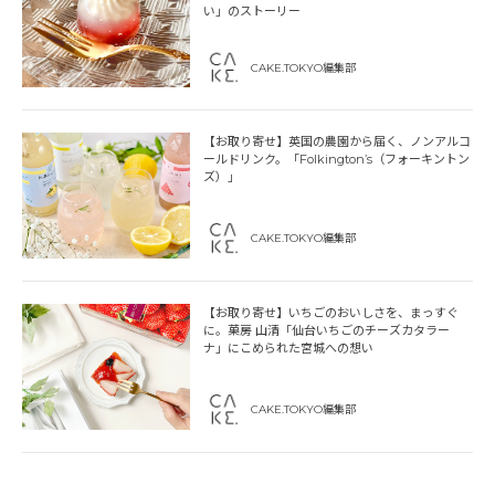
い」のストーリー
CAKE.TOKYO編集部
【お取り寄せ】英国の農園から届く、ノンアルコ
ールドリンク。「Folkington’s（フォーキントン
ズ）」
CAKE.TOKYO編集部
【お取り寄せ】いちごのおいしさを、まっすぐ
に。菓房 山清「仙台いちごのチーズカタラー
ナ」にこめられた宮城への想い
CAKE.TOKYO編集部