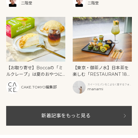
ズ レストラン」
ー》を味わう
二階堂
二階堂
【お取り寄せ】Boccaの「ミ
【東京・御茶ノ水】日本茶を
ルクレープ」は夏のおやつに
楽しむ「RESTAURANT 189
もぴったり！
9 OCHANOMIZU」の抹茶ア
スイーツとパンをこよなく愛するフォト
フタヌーンティーと新作クリ
CAKE.TOKYO編集部
グラファー
manami
ームソーダ
新着記事をもっと見る