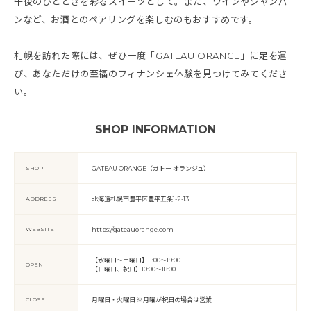
午後のひとときを彩るスイーツとして。また、ワインやシャンパ
ンなど、お酒とのペアリングを楽しむのもおすすめです。
札幌を訪れた際には、ぜひ一度「GATEAU ORANGE」に足を運
び、あなただけの至福のフィナンシェ体験を見つけてみてくださ
い。
SHOP INFORMATION
SHOP
GATEAU ORANGE（ガトー オランジュ）
ADDRESS
北海道札幌市豊平区豊平五条1-2-13
WEBSITE
https://gateauorange.com
【水曜日～土曜日】11:00〜19:00
OPEN
【日曜日、祝日】10:00〜18:00
CLOSE
月曜日・火曜日 ※月曜が祝日の場合は営業