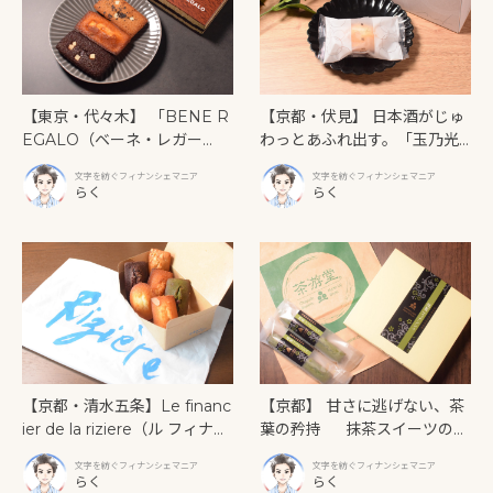
【東京・代々木】 「BENE R
【京都・伏見】 日本酒がじゅ
EGALO（ベーネ・レガー
わっとあふれ出す。「玉乃光
ロ）」ティラミス専門店の濃
酒造」が放つ、大人のための
文字を紡ぐフィナンシェマニア
文字を紡ぐフィナンシェマニア
厚な再現度からキレのある苦
発酵フィナンシェ
らく
らく
味まで、個性が際立つ3つのフ
ィナンシェ
【京都・清水五条】Le financ
【京都】 甘さに逃げない、茶
ier de la riziere（ル フィナン
葉の矜持 抹茶スイーツの原
シェ ドゥ ラ リジェール） 五
点「京銘茶 茶游堂」の抹茶フ
文字を紡ぐフィナンシェマニア
文字を紡ぐフィナンシェマニア
条大橋の傍らで出会う。焼き
ィナンシェ
らく
らく