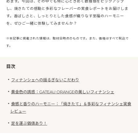
めます。今回は、その中でも特に心ときめく数種類をピックアップ
し、焼きたての感動と多彩なフレーバーの実食レポートをお届けしま
す。香ばしさと、しっとりとした食感が織りなす至福のハーモニー
を、ぜひご一緒に体験してみませんか？
※本記事に掲載された情報は、取材日時点のものです。また、価格はすべて税込で
す。
目次
・
フィナンシェへの揺るぎないこだわり
・
黄金色の誘惑：GATEAU ORANGEの美しいフィナンシェ
・
食感と香りのハーモニー：「焼きたて」＆多彩なフィナンシェ実食
レビュー
・
足を運ぶ価値あり！