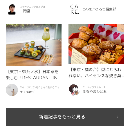
もぴったり！
ー》を味わう
スイーツコンシェルジュ
CAKE.TOKYO編集部
二階堂
【東京・鷹の台】型にとらわ
【東京・御茶ノ水】日本茶を
れない、ハイセンスな焼き菓
楽しむ「RESTAURANT 189
子「SUN3C（サンサンク）」
9 OCHANOMIZU」の抹茶ア
スイーツとパンをこよなく愛するフォト
フードイラストレーター
フタヌーンティーと新作クリ
グラファー
manami
まるやまひとみ
ームソーダ
新着記事をもっと見る