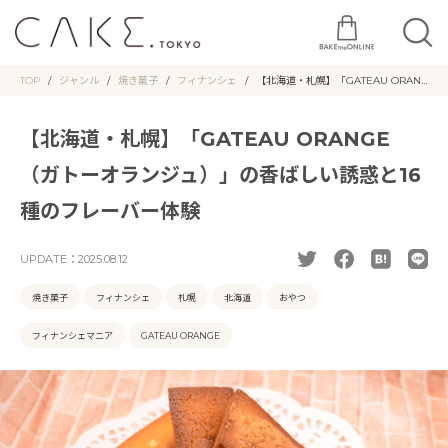
TOP
ジャンル
焼き菓子
フィナンシェ
【北海道・札幌】「GATEAU ORAN
GE（ガトーオランジュ）」の香ばし
い誘惑と16種のフレーバー体験
【北海道・札幌】「GATEAU ORANGE
（ガトーオランジュ）」の香ばしい誘惑と16
種のフレーバー体験
UPDATE：
2025.08.12
焼き菓子
フィナンシェ
札幌
北海道
おやつ
フィナンシェマニア
GATEAU ORANGE