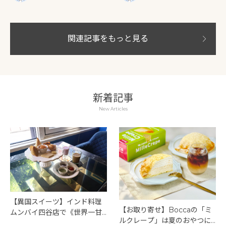
たてバターが「じゅわじゅ
わ」あふれ出すフィナンシェ
関連記事をもっと見る
新着記事
New Articles
【異国スイーツ】インド料理
【お取り寄せ】Boccaの「ミ
ムンバイ四谷店で《世界一甘
ルクレープ」は夏のおやつに
いインドアフタヌーンティ