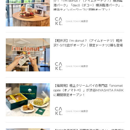
介！「I’m donut？（アイムドーナツ？）横浜臨
港パーク」「dacō（ダコー）横浜臨港パーク」
横浜ティンバーワーフに同時オープン！
CAKE.TOKYO編集部
【軽井沢】I’m donut？（アイムドーナツ）軽井
沢T-SITE店がオープン｜限定ドーナツ2種も登場
CAKE.TOKYO編集部
【福岡発】極上クリームパイの専門店「onomat
opée（オノマトペ）」が渋谷MIYASHITA PARK
に期間限定オープン！
CAKE.TOKYO編集部