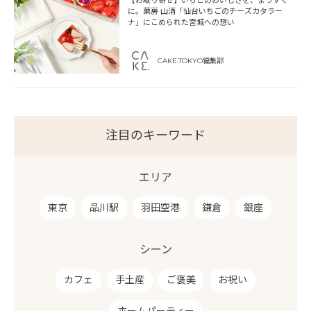
【お取り寄せ】いちごのおいしさを、まっすぐ
に。菓房 山清「仙台いちごのチーズカタラー
ナ」にこめられた宮城への想い
CAKE.TOKYO編集部
注目のキーワード
エリア
東京
品川駅
羽田空港
鎌倉
銀座
シーン
カフェ
手土産
ご褒美
お祝い
ホームパーティー