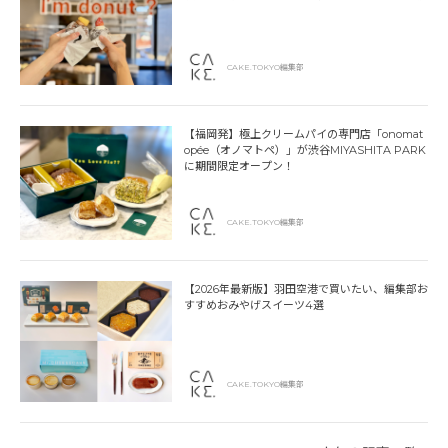
CAKE.TOKYO編集部
【福岡発】極上クリームパイの専門店「onomat
opée（オノマトペ）」が渋谷MIYASHITA PARK
に期間限定オープン！
CAKE.TOKYO編集部
【2026年最新版】羽田空港で買いたい、編集部お
すすめおみやげスイーツ4選
CAKE.TOKYO編集部