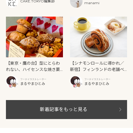
フタヌーンティーと新作クリ
CAKE.TOKYO編集部
グラファー
manami
ームソーダ
【東京・鷹の台】型にとらわ
【シナモンロールに導かれ／
れない、ハイセンスな焼き菓
新宿】フィンランドの老舗ベ
子「SUN3C（サンサンク）」
ーカリーカフェが日本上陸！
フードイラストレーター
フードイラストレーター
「Ekberg（エクベリ）」
まるやまひとみ
まるやまひとみ
新着記事をもっと見る