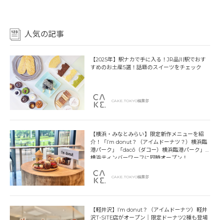
人気の記事
【2025年】駅ナカで手に入る！JR品川駅でおす
すめのお土産5選！話題のスイーツをチェック
CAKE.TOKYO編集部
【横浜・みなとみらい】限定新作メニューを紹
介！「I’m donut？（アイムドーナツ？）横浜臨
港パーク」「dacō（ダコー）横浜臨港パーク」
横浜ティンバーワーフに同時オープン！
CAKE.TOKYO編集部
【軽井沢】I’m donut？（アイムドーナツ）軽井
沢T-SITE店がオープン｜限定ドーナツ2種も登場