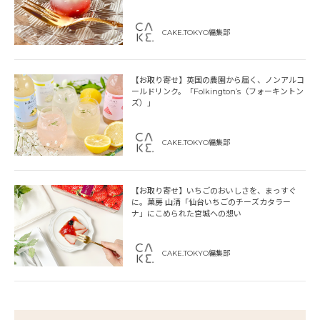
CAKE.TOKYO編集部
【お取り寄せ】英国の農園から届く、ノンアルコ
ールドリンク。「Folkington’s（フォーキントン
ズ）」
CAKE.TOKYO編集部
【お取り寄せ】いちごのおいしさを、まっすぐ
に。菓房 山清「仙台いちごのチーズカタラー
ナ」にこめられた宮城への想い
CAKE.TOKYO編集部