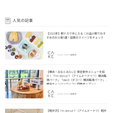
人気の記事
【2025年】駅ナカで手に入る！JR品川駅でおす
すめのお土産5選！話題のスイーツをチェック
CAKE.TOKYO編集部
【横浜・みなとみらい】限定新作メニューを紹
介！「I’m donut？（アイムドーナツ？）横浜臨
港パーク」「dacō（ダコー）横浜臨港パーク」
横浜ティンバーワーフに同時オープン！
CAKE.TOKYO編集部
【軽井沢】I’m donut？（アイムドーナツ）軽井