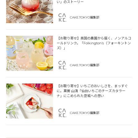
い」のストーリー
CAKE.TOKYO編集部
【お取り寄せ】英国の農園から届く、ノンアルコ
ールドリンク。「Folkington’s（フォーキントン
ズ）」
CAKE.TOKYO編集部
【お取り寄せ】いちごのおいしさを、まっすぐ
に。菓房 山清「仙台いちごのチーズカタラー
ナ」にこめられた宮城への想い
CAKE.TOKYO編集部