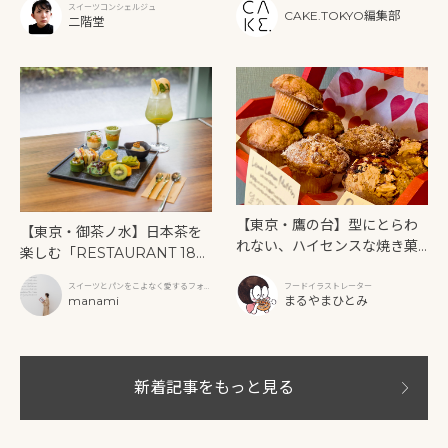
ー》を味わう
スイーツコンシェルジュ
CAKE.TOKYO編集部
二階堂
【東京・鷹の台】型にとらわ
【東京・御茶ノ水】日本茶を
れない、ハイセンスな焼き菓
楽しむ「RESTAURANT 189
子「SUN3C（サンサンク）」
9 OCHANOMIZU」の抹茶ア
スイーツとパンをこよなく愛するフォト
フードイラストレーター
フタヌーンティーと新作クリ
グラファー
manami
まるやまひとみ
ームソーダ
新着記事をもっと見る