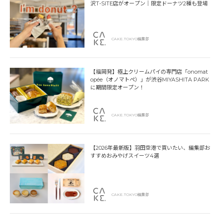
沢T-SITE店がオープン｜限定ドーナツ2種も登場
CAKE.TOKYO編集部
【福岡発】極上クリームパイの専門店「onomat
opée（オノマトペ）」が渋谷MIYASHITA PARK
に期間限定オープン！
CAKE.TOKYO編集部
【2026年最新版】羽田空港で買いたい、編集部お
すすめおみやげスイーツ4選
CAKE.TOKYO編集部