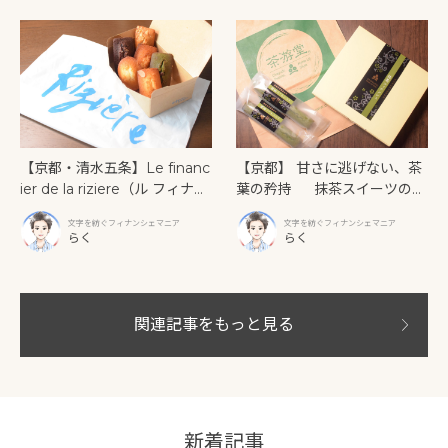
ィナンシェ
【京都・清水五条】Le financ
【京都】 甘さに逃げない、茶
ier de la riziere（ル フィナン
葉の矜持 抹茶スイーツの原
シェ ドゥ ラ リジェール） 五
点「京銘茶 茶游堂」の抹茶フ
文字を紡ぐフィナンシェマニア
文字を紡ぐフィナンシェマニア
条大橋の傍らで出会う。焼き
ィナンシェ
らく
らく
たてバターが「じゅわじゅ
わ」あふれ出すフィナンシェ
関連記事をもっと見る
新着記事