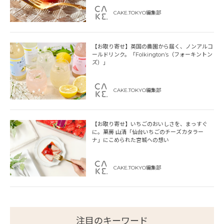
CAKE.TOKYO編集部
【お取り寄せ】英国の農園から届く、ノンアルコ
ールドリンク。「Folkington’s（フォーキントン
ズ）」
CAKE.TOKYO編集部
【お取り寄せ】いちごのおいしさを、まっすぐ
に。菓房 山清「仙台いちごのチーズカタラー
ナ」にこめられた宮城への想い
CAKE.TOKYO編集部
注目のキーワード