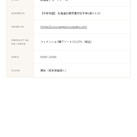
ADDRESS
【平岸本店】 北海道札幌市豊平区平岸6条9-3-20
WEBSITE
https://www.sapporo-cotedor.com
PRODUCT NA
フィナンシェ3種アソート/¥2,074（税込）
ME / PRICE
OPEN
10:00〜20:00
CLOSE
無休（年末年始除く）