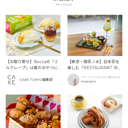
New Articles
【お取り寄せ】Boccaの「ミ
【東京・御茶ノ水】日本茶を
ルクレープ」は夏のおやつに
楽しむ「RESTAURANT 189
もぴったり！
9 OCHANOMIZU」の抹茶ア
スイーツとパンをこよなく愛するフォト
フタヌーンティーと新作クリ
CAKE.TOKYO編集部
グラファー
manami
ームソーダ