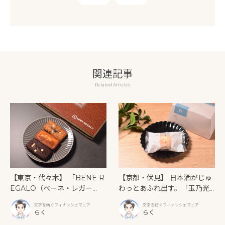
関連記事
Related Articles
【東京・代々木】 「BENE R
【京都・伏見】 日本酒がじゅ
EGALO（ベーネ・レガー
わっとあふれ出す。「玉乃光
ロ）」ティラミス専門店の濃
酒造」が放つ、大人のための
文字を紡ぐフィナンシェマニア
文字を紡ぐフィナンシェマニア
厚な再現度からキレのある苦
発酵フィナンシェ
らく
らく
味まで、個性が際立つ3つのフ