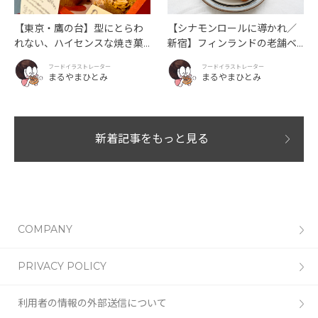
【東京・鷹の台】型にとらわ
【シナモンロールに導かれ／
れない、ハイセンスな焼き菓
新宿】フィンランドの老舗ベ
子「SUN3C（サンサンク）」
ーカリーカフェが日本上陸！
フードイラストレーター
フードイラストレーター
「Ekberg（エクベリ）」
まるやまひとみ
まるやまひとみ
新着記事をもっと見る
COMPANY
PRIVACY POLICY
利用者の情報の外部送信について