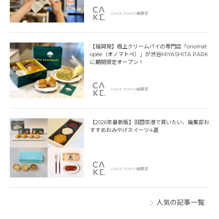
CAKE.TOKYO編集部
【福岡発】極上クリームパイの専門店「onomat
opée（オノマトペ）」が渋谷MIYASHITA PARK
に期間限定オープン！
CAKE.TOKYO編集部
【2026年最新版】羽田空港で買いたい、編集部お
すすめおみやげスイーツ4選
CAKE.TOKYO編集部
人気の記事一覧