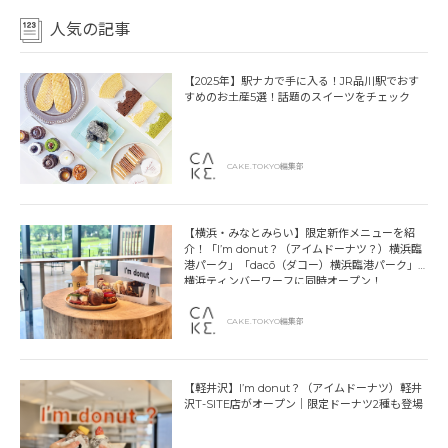
人気の記事
【2025年】駅ナカで手に入る！JR品川駅でおす
すめのお土産5選！話題のスイーツをチェック
CAKE.TOKYO編集部
【横浜・みなとみらい】限定新作メニューを紹
介！「I’m donut？（アイムドーナツ？）横浜臨
港パーク」「dacō（ダコー）横浜臨港パーク」
横浜ティンバーワーフに同時オープン！
CAKE.TOKYO編集部
【軽井沢】I’m donut？（アイムドーナツ）軽井
沢T-SITE店がオープン｜限定ドーナツ2種も登場