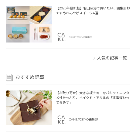
【2026年最新版】羽田空港で買いたい、編集部お
すすめおみやげスイーツ4選
CAKE.TOKYO編集部
人気の記事一覧
おすすめ記事
【お取り寄せ】大きな板チョコをパキッ！エンタ
メ性たっぷり、ベイクド・アルルの「北海道わっ
てらみす」
CAKE.TOKYO編集部