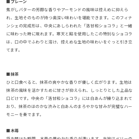
■プレーン
焦がしバターの芳醇な香りやアーモンドの風味は控えめに抑えら
れ、生地そのものが持つ奥深い味わいを堪能できます。このフィナ
ンシェの完成形は、中央にあしらわれた「洛甘和ショコラ」と一緒
に味わった時に現れます。寒天と餡を使用したこの特別なショコラ
は、口の中でふわりと溶け、控えめな生地の味わいをぐっと引き立
てます。
■抹茶
ひと口食べると、抹茶の爽やかな香りが優しく広がります。生地は
抹茶の風味を活かすために甘さが抑えられ、しっとりとした上品な
口どけです。中央の「洛甘和ショコラ」には白あんが練り込まれて
おり、抹茶のほのかな渋みと白あんのまろやかな甘みが完璧なハー
モニーを奏でます。
■木苺
袋を開けた瞬間、木苺の華やかな香りが漂います。生地はベリーの