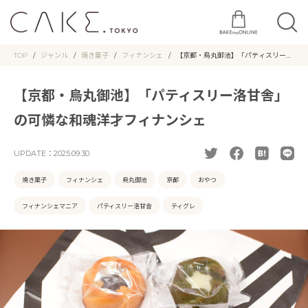
TOP
ジャンル
焼き菓子
フィナンシェ
【京都・烏丸御池】「パティスリー洛
甘舎」の可憐な和魂洋才フィナンシェ
【京都・烏丸御池】「パティスリー洛甘舎」
の可憐な和魂洋才フィナンシェ
UPDATE：
2025.09.30
焼き菓子
フィナンシェ
烏丸御池
京都
おやつ
フィナンシェマニア
パティスリー洛甘舎
ティグレ