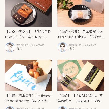
【東京・代々木】 「BENE R
【京都・伏見】 日本酒がじゅ
EGALO（ベーネ・レガー
わっとあふれ出す。「玉乃光
ロ）」ティラミス専門店の濃
酒造」が放つ、大人のための
文字を紡ぐフィナンシェマニア
文字を紡ぐフィナンシェマニア
厚な再現度からキレのある苦
発酵フィナンシェ
らく
らく
味まで、個性が際立つ3つのフ
ィナンシェ
【京都・清水五条】Le financ
【京都】 甘さに逃げない、茶
ier de la riziere（ル フィナン
葉の矜持 抹茶スイーツの原
シェ ドゥ ラ リジェール） 五
点「京銘茶 茶游堂」の抹茶フ