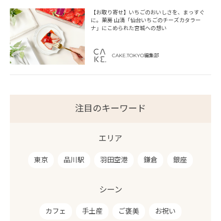
【お取り寄せ】いちごのおいしさを、まっすぐ
に。菓房 山清「仙台いちごのチーズカタラー
ナ」にこめられた宮城への想い
CAKE.TOKYO編集部
注目のキーワード
エリア
東京
品川駅
羽田空港
鎌倉
銀座
シーン
カフェ
手土産
ご褒美
お祝い