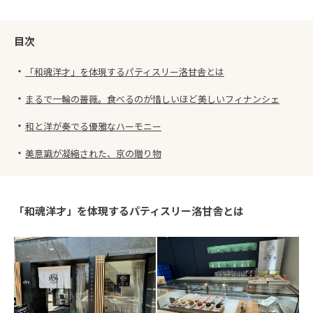
目次
・
「和魂洋才」を体現するパティスリー洛甘舎とは
・
まるで一輪の薔薇。食べるのが惜しいほど美しいフィナンシェ
・
和と洋が奏でる優雅なハーモニー
・
美意識が凝縮された、京の贈り物
「和魂洋才」を体現するパティスリー洛甘舎とは