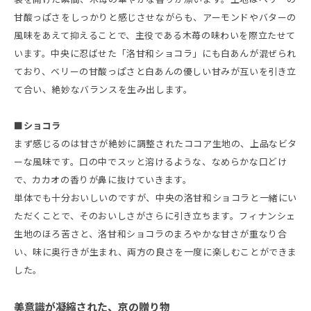
甘酸っぱさをしっかりと感じさせながらも、アーモンドやバターの
風味をあえて抑えることで、主役である木苺の味わいを際立たせて
います。中央に忍ばせた「洛甘和ショコラ」にも白あんが混ぜられ
ており、ベリーの甘酸っぱさと白あんの優しい甘みが互いを引き立
て合い、絶妙なバランスを生み出します。
■ショコラ
まず感じるのは甘さが絶妙に調整されたココア生地の、上品なビタ
ーな風味です。口の中でスッと溶けるような、なめらかな口どけ
で、カカオの香りが鼻に抜けていきます。
単体でも十分おいしいのですが、中央の洛甘和ショコラと一緒にい
ただくことで、そのおいしさがさらに引き立ちます。フィナンシェ
生地のほろ苦さと、洛甘和ショコラのまろやかな甘さが重なり合
い、味に奥行きが生まれ、両方の良さを一度に楽しむことができま
した。
美意識が凝縮された、京の贈り物