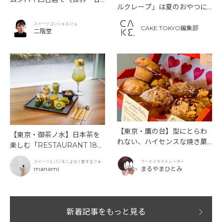
ルクレープ」は夏のおやつに
いインドアフタヌーンティ
もぴったり！
ー》を味わう
スイーツコンシェルジュ
CAKE.TOKYO編集部
二階堂
【東京・鷹の台】型にとらわ
【東京・御茶ノ水】日本茶を
れない、ハイセンスな焼き菓
楽しむ「RESTAURANT 189
子「SUN3C（サンサンク）」
9 OCHANOMIZU」の抹茶ア
スイーツとパンをこよなく愛するフォト
フードイラストレーター
フタヌーンティーと新作クリ
グラファー
manami
まるやまひとみ
ームソーダ
新着記事をもっと見る