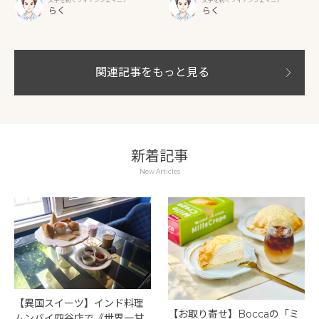
文字を紡ぐフィナンシェマニア
文字を紡ぐフィナンシェマニア
条大橋の傍らで出会う。焼き
ィナンシェ
らく
らく
たてバターが「じゅわじゅ
わ」あふれ出すフィナンシェ
関連記事をもっと見る
新着記事
New Articles
【異国スイーツ】インド料理
【お取り寄せ】Boccaの「ミ
ムンバイ四谷店で《世界一甘