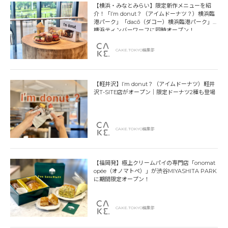
【横浜・みなとみらい】限定新作メニューを紹
介！「I’m donut？（アイムドーナツ？）横浜臨
港パーク」「dacō（ダコー）横浜臨港パーク」
横浜ティンバーワーフに同時オープン！
CAKE.TOKYO編集部
【軽井沢】I’m donut？（アイムドーナツ）軽井
沢T-SITE店がオープン｜限定ドーナツ2種も登場
CAKE.TOKYO編集部
【福岡発】極上クリームパイの専門店「onomat
opée（オノマトペ）」が渋谷MIYASHITA PARK
に期間限定オープン！
CAKE.TOKYO編集部