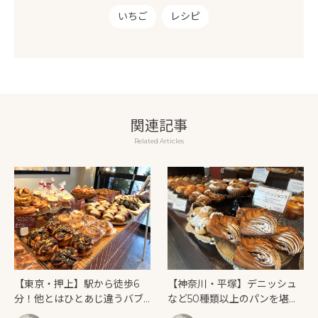
いちご
レシピ
関連記事
Related Articles
【東京・押上】駅から徒歩6
【神奈川・平塚】デニッシュ
分！他とはひとあじ違うバブ
など50種類以上のパンを堪能
カは必食「BAKE SHOP アン
できる「PAIN BON CORNE