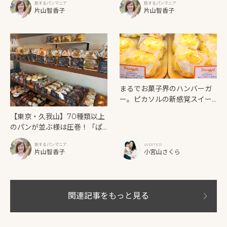
旅するパンマニア
旅するパンマニア
とルイ」
T（パンボンコルネ）」
片山智香子
片山智香子
まるでお菓子界のハンバーガ
ー。ピカソルの新感覚スイー
ツ「パンビスケット」。
【東京・久我山】70種類以上
のパンが並ぶ様は圧巻！「ぱ
んや照光（ぱんやてるみ
旅するパンマニア
WRITER
つ）」
片山智香子
小宮山さくら
関連記事をもっと見る