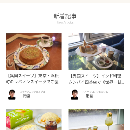
新着記事
New Articles
【異国スイーツ】東京・浜松
【異国スイーツ】インド料理
町のレバノンスイーツでご褒
ムンバイ四谷店で《世界一甘
美タイム「ビブロス レバニー
いインドアフタヌーンティ
スイーツコンシェルジュ
スイーツコンシェルジュ
ズ レストラン」
ー》を味わう
二階堂
二階堂