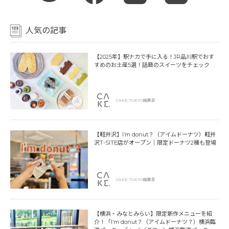
人気の記事
【2025年】駅ナカで手に入る！JR品川駅でおす
すめのお土産5選！話題のスイーツをチェック
CAKE.TOKYO編集部
【軽井沢】I’m donut？（アイムドーナツ）軽井
沢T-SITE店がオープン｜限定ドーナツ2種も登場
CAKE.TOKYO編集部
【横浜・みなとみらい】限定新作メニューを紹
介！「I’m donut？（アイムドーナツ？）横浜臨