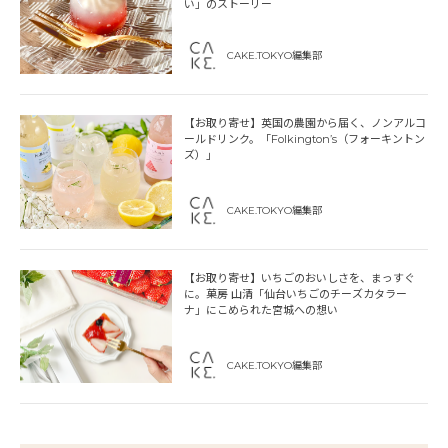
い」のストーリー
CAKE.TOKYO編集部
【お取り寄せ】英国の農園から届く、ノンアルコ
ールドリンク。「Folkington’s（フォーキントン
ズ）」
CAKE.TOKYO編集部
【お取り寄せ】いちごのおいしさを、まっすぐ
に。菓房 山清「仙台いちごのチーズカタラー
ナ」にこめられた宮城への想い
CAKE.TOKYO編集部