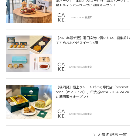
港パーク」「dacō（ダコー）横浜臨港パーク」
横浜ティンバーワーフに同時オープン！
CAKE.TOKYO編集部
【2026年最新版】羽田空港で買いたい、編集部お
すすめおみやげスイーツ4選
CAKE.TOKYO編集部
【福岡発】極上クリームパイの専門店「onomat
opée（オノマトペ）」が渋谷MIYASHITA PARK
に期間限定オープン！
CAKE.TOKYO編集部
人気の記事一覧