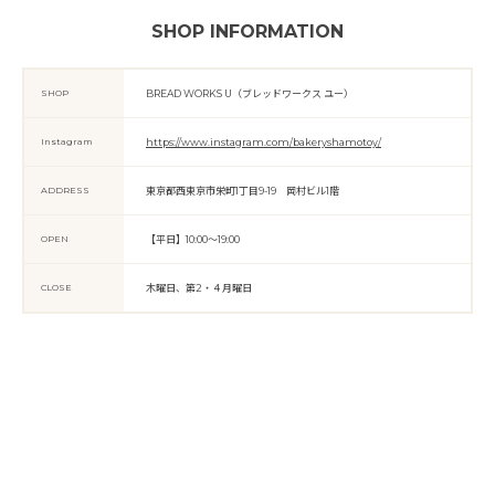
SHOP INFORMATION
SHOP
BREAD WORKS U（ブレッドワークス ユー）
Instagram
https://www.instagram.com/bakeryshamotoy/
ADDRESS
東京都西東京市栄町1丁目9-19 岡村ビル1階
OPEN
【平日】10:00～19:00
CLOSE
木曜日、第2・４月曜日