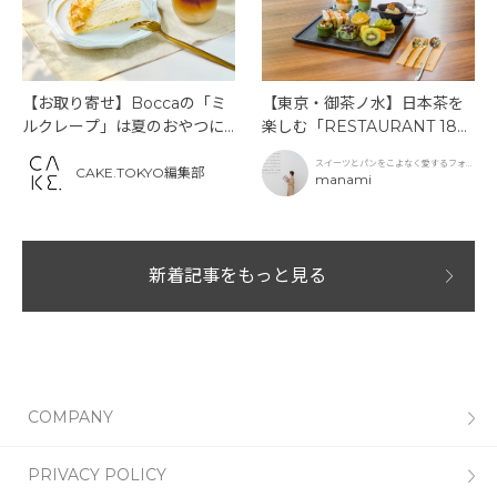
【お取り寄せ】Boccaの「ミ
【東京・御茶ノ水】日本茶を
ルクレープ」は夏のおやつに
楽しむ「RESTAURANT 189
もぴったり！
9 OCHANOMIZU」の抹茶ア
スイーツとパンをこよなく愛するフォト
フタヌーンティーと新作クリ
CAKE.TOKYO編集部
グラファー
manami
ームソーダ
新着記事をもっと見る
COMPANY
PRIVACY POLICY