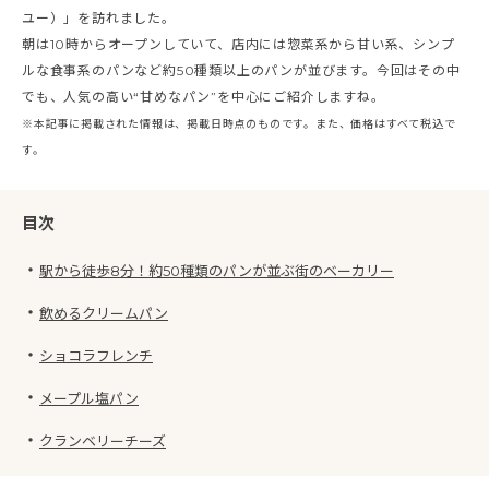
ユー）」を訪れました。
朝は10時からオープンしていて、店内には惣菜系から甘い系、シンプ
ルな食事系のパンなど約50種類以上のパンが並びます。今回はその中
でも、人気の高い“甘めなパン”を中心にご紹介しますね。
※本記事に掲載された情報は、掲載日時点のものです。また、価格はすべて税込で
す。
目次
・
駅から徒歩8分！約50種類のパンが並ぶ街のベーカリー
・
飲めるクリームパン
・
ショコラフレンチ
・
メープル塩パン
・
クランベリーチーズ