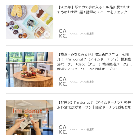
【2025年】駅ナカで手に入る！JR品川駅でおす
すめのお土産5選！話題のスイーツをチェック
CAKE.TOKYO編集部
【横浜・みなとみらい】限定新作メニューを紹
介！「I’m donut？（アイムドーナツ？）横浜臨
港パーク」「dacō（ダコー）横浜臨港パーク」
横浜ティンバーワーフに同時オープン！
CAKE.TOKYO編集部
【軽井沢】I’m donut？（アイムドーナツ）軽井
沢T-SITE店がオープン｜限定ドーナツ2種も登場
CAKE.TOKYO編集部