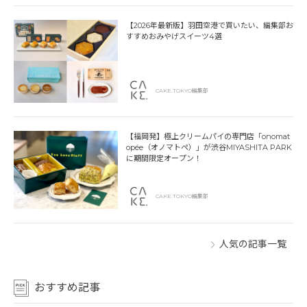
【2026年最新版】羽田空港で買いたい、編集部お
すすめおみやげスイーツ4選
CAKE.TOKYO編集部
【福岡発】極上クリームパイの専門店「onomat
opée（オノマトペ）」が渋谷MIYASHITA PARK
に期間限定オープン！
CAKE.TOKYO編集部
人気の記事一覧
おすすめ記事