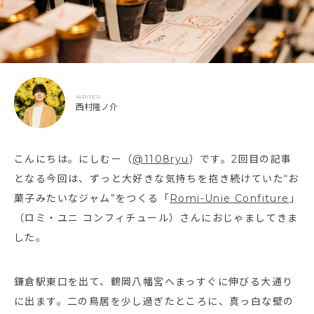
WRITER
西村隆ノ介
こんにちは。にしむー（
@1108ryu
）です。2回目の記事
となる今回は、ずっと大好きな気持ちを抱き続けていた“お
菓子みたいなジャム”をつくる「
Romi-Unie Confiture
」
（ロミ・ユニ コンフィチュール）さんにおじゃましてきま
した。
鎌倉駅東口を出て、鶴岡八幡宮へまっすぐに伸びる大通り
に出ます。二の鳥居を少し過ぎたところに、真っ白な壁の