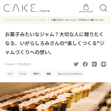
TOP
ジャンル
パン
ジャム
お菓子みたいなジャム？大切な人に贈りたくな
る、いがらしろみさんの“楽しくつくる”ジャムづ
くりへの想い。
お菓子みたいなジャム？大切な人に贈りたく
なる、いがらしろみさんの“楽しくつくる”ジ
ャムづくりへの想い。
Publish：
2016.06.29
パン
ジャム
神奈川
鎌倉
Romi-Unie Confiture