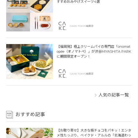
すすめおみやげスイーツ4選
CAKE.TOKYO編集部
【福岡発】極上クリームパイの専門店「onomat
opée（オノマトペ）」が渋谷MIYASHITA PARK
に期間限定オープン！
CAKE.TOKYO編集部
人気の記事一覧
おすすめ記事
【お取り寄せ】大きな板チョコをパキッ！エンタ
メ性たっぷり、ベイクド・アルルの「北海道わっ