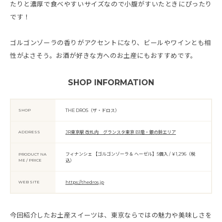
たりと濃厚で食べやすいサイズなので小腹がすいたときにぴったり
です！
ゴルゴンゾーラの香りがアクセントになり、ビールやワインとも相
性がよさそう。お酒が好きな方へのお土産にもおすすめです。
SHOP INFORMATION
SHOP
THE DROS（ザ・ドロス）
ADDRESS
JR東京駅 改札内 グランスタ東京 B1階・銀の鈴エリア
フィナンシェ 【ゴルゴンゾーラ＆ ヘーゼル】5個入 / ￥1,296（税
PRODUCT NA
ME / PRICE
込）
WEB SITE
https://thedros.jp
今回紹介したお土産スイーツは、東京ならではの魅力や美味しさを