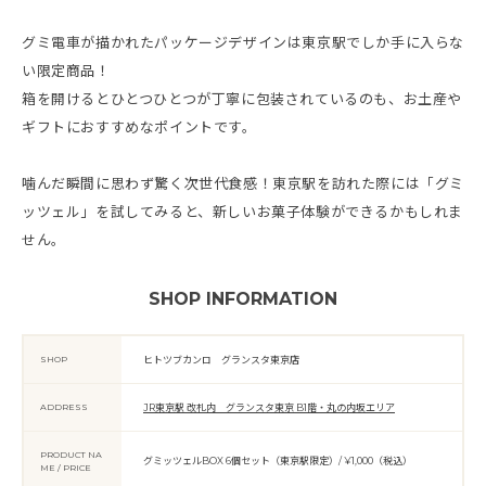
グミ電車が描かれたパッケージデザインは東京駅でしか手に入らな
い限定商品！
箱を開けるとひとつひとつが丁寧に包装されているのも、お土産や
ギフトにおすすめなポイントです。
噛んだ瞬間に思わず驚く次世代食感！東京駅を訪れた際には「グミ
ッツェル」を試してみると、新しいお菓子体験ができるかもしれま
せん。
SHOP INFORMATION
SHOP
ヒトツブカンロ グランスタ東京店
ADDRESS
JR東京駅 改札内 グランスタ東京 B1階・丸の内坂エリア
PRODUCT NA
グミッツェルBOX 6個セット（東京駅限定）/ ¥1,000（税込）
ME / PRICE