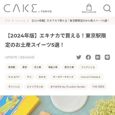
TOP
ジャンル
【2024年版】エキナカで買える！東京駅限定のお土産スイーツ5選！
【2024年版】エキナカで買える！東京駅限
定のお土産スイーツ5選！
UPDATE：
2024.04.02
東京駅
東京
手土産
帰省土産
旅行土産
フィナンシェ
チョコパイ
グミ
おかき
チーズケーキサンド
now on Cheese♪
カファレル
ヒトツブカンロ
きりのさか by Chuoken Senbei
THE DROS