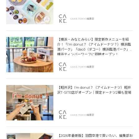
CAKE.TOKYO編集部
【横浜・みなとみらい】限定新作メニューを紹
介！「I’m donut？（アイムドーナツ？）横浜臨
港パーク」「dacō（ダコー）横浜臨港パーク」
横浜ティンバーワーフに同時オープン！
CAKE.TOKYO編集部
【軽井沢】I’m donut？（アイムドーナツ）軽井
沢T-SITE店がオープン｜限定ドーナツ2種も登場
CAKE.TOKYO編集部
【2026年最新版】羽田空港で買いたい、編集部お