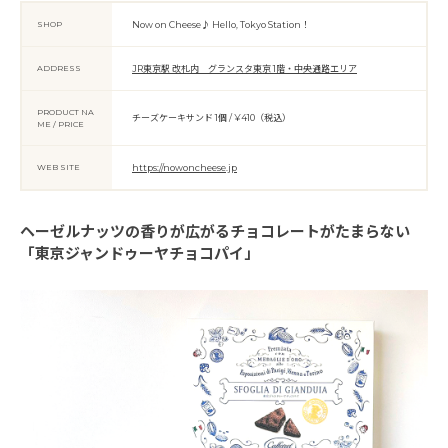
SHOP
Now on Cheese♪ Hello, Tokyo Station！
ADDRESS
JR東京駅 改札内 グランスタ東京 1階・中央通路エリア
PRODUCT NA
チーズケーキサンド 1個 / ¥410（税込）
ME / PRICE
WEB SITE
https://nowoncheese.jp
ヘーゼルナッツの香りが広がるチョコレートがたまらない
「東京ジャンドゥーヤチョコパイ」