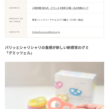
ADDRESS
JR東京駅 改札内 グランスタ東京 B1階・丸の内坂エリア
PRODUCT NA
東京ジャンドゥーヤチョコパイ8個入 / ¥1,188（税込）
ME / PRICE
WEB SITE
https://www.caffarel.co.jp
パリッとシャリシャリの食感が新しい新感覚のグミ
「グミッツェル」