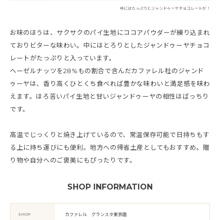
中にはたっぷりとジャンドゥーヤチョコレートが！
お味のほうは、サクサクのパイ生地にココアパウダーが練り込まれ
ておりビターな味わい。中にはとろりとしたジャンドゥーヤチョコ
レートがたっぷりと入っています。
ヘーゼルナッツを28%もの割合で含んだカファレル社のジャンド
ゥーヤは、香り高くひとくち食べれば豊かな味わいと満足感を味わ
えます。ほろ苦いパイ生地と甘いジャンドゥーヤの相性はばっちり
です。
高温でじっくりと焼き上げているので、常温保存可能で日持ちもす
る上に持ち運びにも便利。地方への帰省土産としてもおすすめ。贈
り物や自分へのご褒美にもぴったりです。
SHOP INFORMATION
SHOP
カファレル グランスタ東京店