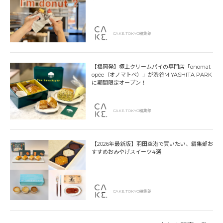
CAKE.TOKYO編集部
【福岡発】極上クリームパイの専門店「onomat
opée（オノマトペ）」が渋谷MIYASHITA PARK
に期間限定オープン！
CAKE.TOKYO編集部
【2026年最新版】羽田空港で買いたい、編集部お
すすめおみやげスイーツ4選
CAKE.TOKYO編集部