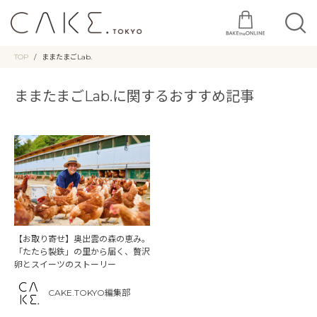
TOP
ままたまごLab.
ままたまごLab.に関するおすすめ記事
【お取り寄せ】奥出雲の森の恵み。
「たたら製鉄」の里から届く、贅沢
卵とスイーツのストーリー
CAKE.TOKYO編集部