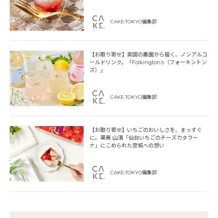
CAKE.TOKYO編集部
【お取り寄せ】英国の農園から届く、ノンアルコ
ールドリンク。「Folkington’s（フォーキントン
ズ）」
CAKE.TOKYO編集部
【お取り寄せ】いちごのおいしさを、まっすぐ
に。菓房 山清「仙台いちごのチーズカタラー
ナ」にこめられた宮城への想い
CAKE.TOKYO編集部