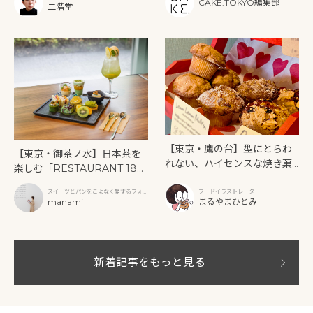
CAKE.TOKYO編集部
二階堂
【東京・鷹の台】型にとらわ
【東京・御茶ノ水】日本茶を
れない、ハイセンスな焼き菓
楽しむ「RESTAURANT 189
子「SUN3C（サンサンク）」
9 OCHANOMIZU」の抹茶ア
スイーツとパンをこよなく愛するフォト
フードイラストレーター
フタヌーンティーと新作クリ
グラファー
manami
まるやまひとみ
ームソーダ
新着記事をもっと見る