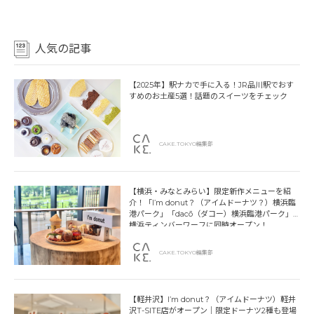
人気の記事
【2025年】駅ナカで手に入る！JR品川駅でおす
すめのお土産5選！話題のスイーツをチェック
CAKE.TOKYO編集部
【横浜・みなとみらい】限定新作メニューを紹
介！「I’m donut？（アイムドーナツ？）横浜臨
港パーク」「dacō（ダコー）横浜臨港パーク」
横浜ティンバーワーフに同時オープン！
CAKE.TOKYO編集部
【軽井沢】I’m donut？（アイムドーナツ）軽井
沢T-SITE店がオープン｜限定ドーナツ2種も登場