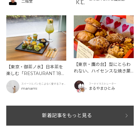
二階堂
【東京・鷹の台】型にとらわ
【東京・御茶ノ水】日本茶を
れない、ハイセンスな焼き菓
楽しむ「RESTAURANT 189
子「SUN3C（サンサンク）」
9 OCHANOMIZU」の抹茶ア
スイーツとパンをこよなく愛するフォト
フードイラストレーター
フタヌーンティーと新作クリ
グラファー
manami
まるやまひとみ
ームソーダ
新着記事をもっと見る