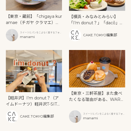
【東京・蔵前】「chigaya kur
【横浜・みなみとみらい】
amae（チガヤ クラマエ）」
「I’m donut？」「dacō」
で味わう、心ほどけるスイー
「Neo Nice Burger」が横浜
スイーツとパンをこよなく愛するフォト
ツとパン
ハンマーヘッドに初集結。朝
CAKE.TOKYO編集部
グラファー
manami
から一日楽しめる食の新スポ
ット誕生！
【東京・三軒茶屋】また食べ
【軽井沢】I’m donut？（ア
たくなる理由がある、WARU
イムドーナツ）軽井沢T-SITE
WARU DONUT（ワルワルド
店がオープン｜限定ドーナツ2
ーナツ）のやさしいドーナツ
スイーツとパンをこよなく愛するフォト
種も登場
CAKE.TOKYO編集部
グラファー
manami