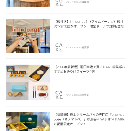
CAKE.TOKYO編集部
【軽井沢】I’m donut？（アイムドーナツ）軽井
沢T-SITE店がオープン｜限定ドーナツ2種も登場
CAKE.TOKYO編集部
【2026年最新版】羽田空港で買いたい、編集部お
すすめおみやげスイーツ4選
CAKE.TOKYO編集部
【福岡発】極上クリームパイの専門店「onomat
opée（オノマトペ）」が渋谷MIYASHITA PARK
に期間限定オープン！