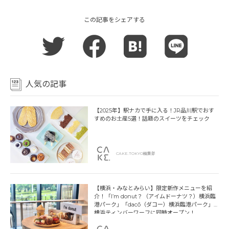
この記事をシェアする
人気の記事
【2025年】駅ナカで手に入る！JR品川駅でおす
すめのお土産5選！話題のスイーツをチェック
CAKE.TOKYO編集部
【横浜・みなとみらい】限定新作メニューを紹
介！「I’m donut？（アイムドーナツ？）横浜臨
港パーク」「dacō（ダコー）横浜臨港パーク」
横浜ティンバーワーフに同時オープン！