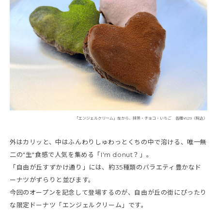
「エンジェルクリーム」左から、抹茶・チョコ・いちご 各種¥529（税込）
外はカリッと、中はふんわりしゅわっとくちの中で溶ける、唯一無
二の"生"食感で人気を集める「I'm donut？」。
「自由が丘すずかけ通り」には、約35種類のバラエティ豊かなド
ーナツがずらりと並びます。
今回のオープンを記念して登場するのが、自由が丘の街にぴったり
な限定ドーナツ「エンジェルクリーム」です。