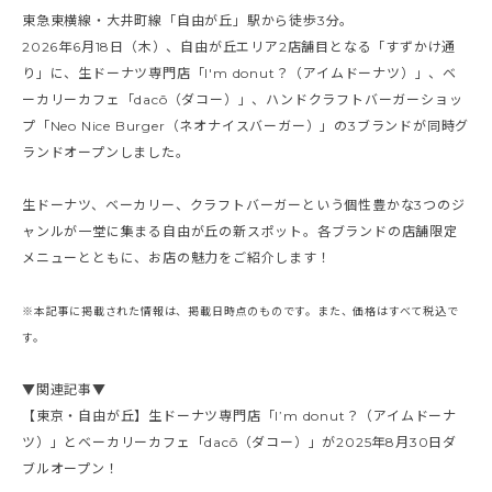
東急東横線・大井町線「自由が丘」駅から徒歩3分。
2026年6月18日（木）、自由が丘エリア2店舗目となる「すずかけ通
り」に、生ドーナツ専門店「I'm donut？（アイムドーナツ）」、ベ
ーカリーカフェ「dacō（ダコー）」、ハンドクラフトバーガーショッ
プ「Neo Nice Burger（ネオナイスバーガー）」の3ブランドが同時グ
ランドオープンしました。
生ドーナツ、ベーカリー、クラフトバーガーという個性豊かな3つのジ
ャンルが一堂に集まる自由が丘の新スポット。各ブランドの店舗限定
メニューとともに、お店の魅力をご紹介します！
※本記事に掲載された情報は、掲載日時点のものです。また、価格はすべて税込で
す。
▼関連記事▼
【東京・自由が丘】生ドーナツ専門店「I’m donut？（アイムドーナ
ツ）」とベーカリーカフェ「dacō（ダコー）」が2025年8月30日ダ
ブルオープン！