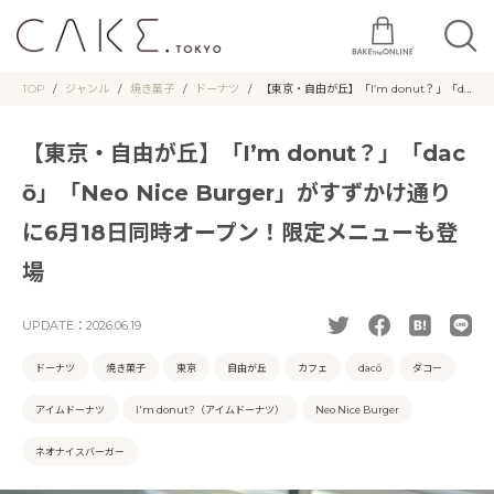
TOP
ジャンル
焼き菓子
ドーナツ
【東京・自由が丘】「I’m donut？」「da
cō」「Neo Nice Burger」がすずかけ通
りに6月18日同時オープン！限定メニュー
も登場
【東京・自由が丘】「I’m donut？」「dac
ō」「Neo Nice Burger」がすずかけ通り
に6月18日同時オープン！限定メニューも登
場
UPDATE：
2026.06.19
ドーナツ
焼き菓子
東京
自由が丘
カフェ
dacō
ダコー
アイムドーナツ
I'm donut?（アイムドーナツ）
Neo Nice Burger
ネオナイスバーガー