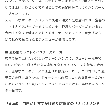
バンズ、パティ、ソース、ポテトに至るまですべてを職人が手づく
りで仕上げ、ひとくちで料理としての満足感が味わえるハンバーガ
ーブランドです。
スマートなオーダーシステムで快適に注文が進む店内では、定番の
「ネオナイスバーガーをはじめ、全14種類のバーガーが揃います。
今回はイタリア料理人でもあるオーナーシェフ・平子良太氏ならで
はの視点で生まれた限定メニューが登場します。
■ 夏野菜のラタトゥイユチーズバーガー
店内で焼き上げた香ばしいプレーンバンズに、ジューシーな牛10
0%のパティ、彩り豊かな自家製ラタトゥイユソースを贅沢に合わ
せ、濃厚なゴーダチーズで仕上げた限定バーガー。ゴロゴロした夏
野菜の食感もありつつ、ジューシーな肉感とコクのあるチーズの存
在感にびっくり！夏らしくさっぱりといただける、季節感たっぷり
の一品です。
「dacō」自由が丘すずかけ通り店限定の「ナポリサンド」