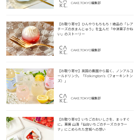
CAKE.TOKYO編集部
【お取り寄せ】ひんやりもちもち！絶品の「レア
チーズの水まんじゅう」を生んだ「中津菓子かね
い」のストーリー
CAKE.TOKYO編集部
【お取り寄せ】英国の農園から届く、ノンアルコ
ールドリンク。「Folkington’s（フォーキントン
ズ）」
CAKE.TOKYO編集部
【お取り寄せ】いちごのおいしさを、まっすぐ
に。菓房 山清「仙台いちごのチーズカタラー
ナ」にこめられた宮城への想い