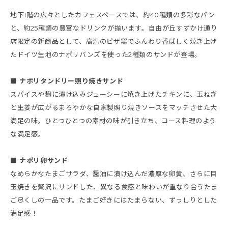
地下1階の広々としたカフェスペースでは、約40種類の多彩なパン
と、約25種類の豊富なドリンクが揃います。自由が丘すずかけ通り
店限定の新商品として、高温のピザ窯でふんわり香ばしく焼き上げ
たドイツ生地のナポリバンズを使った2種類のサンドが登場。
■ ナポリタンドリー照り焼きサンド
スパイスや麹に漬け込みジューシーに焼き上げたチキンに、玉ねぎ
と生姜が広がるまろやかな自家製照り焼きソースをマッチさせた大
満足の味。ひとつひとつの素材の味が引き立ち、コース料理のよう
な満足感。
■ ナポリ卵サンド
なめらかなたまごサラダ、醤油に漬け込んだ濃厚な卵黄、さらに目
玉焼きを贅沢にサンドした、異なる食感と味わいが重なり合うたま
ご尽くしの一品です。たまご好きにはたまらない、ずっしりとした
満足感！