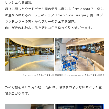
リッシュな雰囲気。
通りに面したウッドデッキ調のテラス席には「I'm donut？」側に
は温かみのあるベージュのチェア「Neo Nice Burger」側にはブ
ランドカラーの爽やかなブルーのチェアを配置。
自由が丘の心地よい風を感じながらゆっくりと過ごせます。
左：I'm donut？自由が丘すずかけ 店舗内観／右：Neo Nice Buger自由が丘すずかけ通り
外の階段を降りた先の地下1階には、隠れ家のような広々とした空
間が広がります。