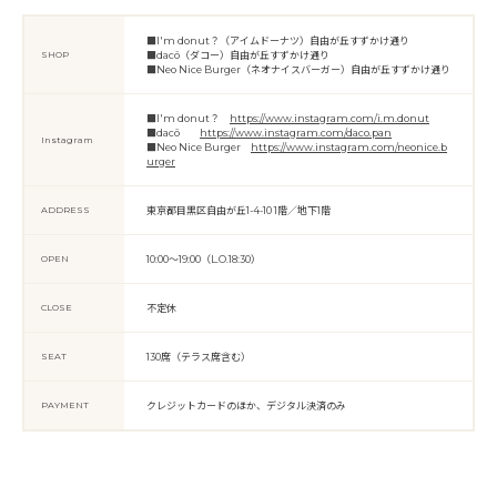
■I'm donut？（アイムドーナツ）自由が丘すずかけ通り
SHOP
■dacō（ダコー）自由が丘すずかけ通り
■Neo Nice Burger（ネオナイスバーガー）自由が丘すずかけ通り
■I'm donut？
https://www.instagram.com/i.m.donut
■dacō
https://www.instagram.com/daco.pan
Instagram
■Neo Nice Burger
https://www.instagram.com/neonice.b
urger
ADDRESS
東京都目黒区自由が丘1-4-10 1階／地下1階
OPEN
10:00〜19:00（L.O.18:30）
CLOSE
不定休
SEAT
130席（テラス席含む）
PAYMENT
クレジットカードのほか、デジタル決済のみ