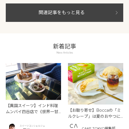
関連記事をもっと見る
新着記事
New Articles
【異国スイーツ】インド料理
【お取り寄せ】Boccaの「ミ
ムンバイ四谷店で《世界一甘
ルクレープ」は夏のおやつに
いインドアフタヌーンティ
もぴったり！
ー》を味わう
スイーツコンシェルジュ
CAKE.TOKYO編集部