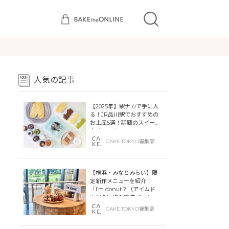
人気の記事
【2025年】駅ナカで手に入
る！JR品川駅でおすすめの
お土産5選！話題のスイーツ
をチェック
CAKE.TOKYO編集部
【横浜・みなとみらい】限
定新作メニューを紹介！
「I’m donut？（アイムドー
ナツ？）横浜臨港パーク」
「dacō（ダコー）横浜臨港
CAKE.TOKYO編集部
パーク」横浜ティンバーワ
ーフに同時オープン！