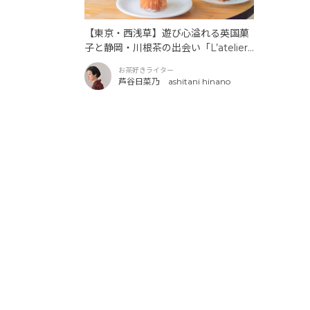
【東京・西浅草】遊び心溢れる英国菓
子と静岡・川根茶の出会い「L’atelier
du Thé KUKAI（ラトゥリエ・ド・
お茶好きライター
テ・クウカイ）」
芦谷日菜乃 ashitani hinano