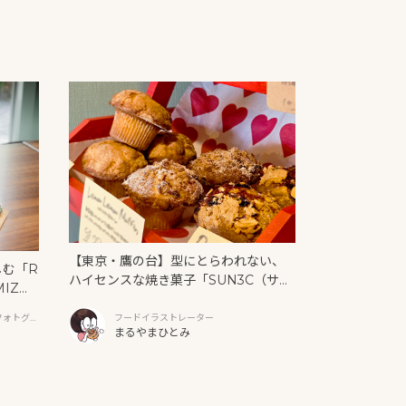
【東京・鷹の台】型にとらわれない、
しむ「R
ハイセンスな焼き菓子「SUN3C（サン
MIZ
サンク）」
と新作ク
フォトグラ
フードイラストレーター
まるやまひとみ