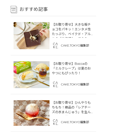
おすすめ記事
【お取り寄せ】大きな板チ
ョコをパキッ！エンタメ性
たっぷり、ベイクド・アル
ルの「北海道わってらみ
す」
CAKE.TOKYO編集部
【お取り寄せ】Boccaの
「ミルクレープ」は夏のお
やつにもぴったり！
CAKE.TOKYO編集部
【お取り寄せ】ひんやりも
ちもち！絶品の「レアチー
ズの水まんじゅう」を生ん
だ「中津菓子かねい」のス
トーリー
CAKE.TOKYO編集部