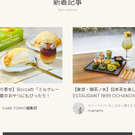
新着記事
New Articles
り寄せ】Boccaの「ミルクレー
【東京・御茶ノ水】日本茶を楽
夏のおやつにもぴったり！
ESTAURANT 1899 OCHANO
U」の抹茶アフタヌーンティー
スイーツとパンをこよなく愛する
CAKE.TOKYO編集部
リームソーダ
ファー
manami