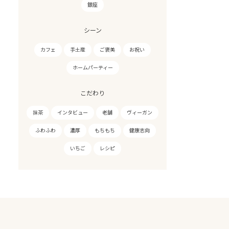
銀座
シーン
カフェ
手土産
ご褒美
お祝い
ホームパーティー
こだわり
抹茶
インタビュー
老舗
ヴィーガン
ふわふわ
濃厚
もちもち
健康志向
いちご
レシピ