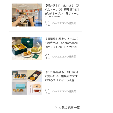
【軽井沢】I’m donut？（ア
イムドーナツ）軽井沢T-SIT
E店がオープン｜限定ドーナ
ツ2種も登場
CAKE.TOKYO編集部
【福岡発】極上クリームパ
イの専門店「onomatopée
（オノマトペ）」が渋谷MIY
ASHITA PARKに期間限定
オープン！
CAKE.TOKYO編集部
【2026年最新版】羽田空港
で買いたい、編集部おすす
めおみやげスイーツ4選
CAKE.TOKYO編集部
人気の記事一覧