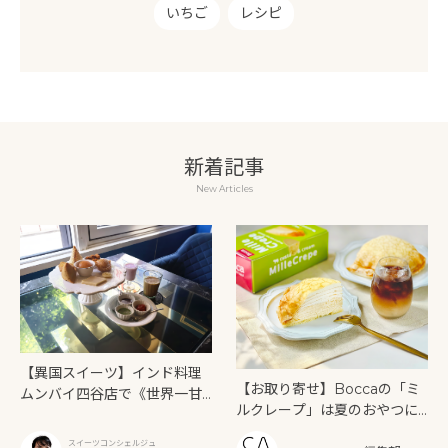
いちご
レシピ
新着記事
New Articles
【異国スイーツ】インド料理
【お取り寄せ】Boccaの「ミ
ムンバイ四谷店で《世界一甘
ルクレープ」は夏のおやつに
いインドアフタヌーンティ
もぴったり！
ー》を味わう
スイーツコンシェルジュ