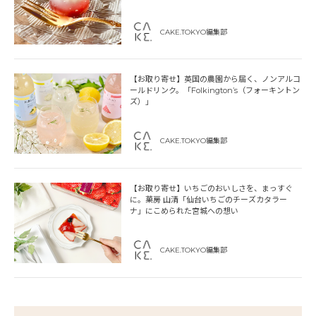
CAKE.TOKYO編集部
【お取り寄せ】英国の農園から届く、ノンアルコ
ールドリンク。「Folkington’s（フォーキントン
ズ）」
CAKE.TOKYO編集部
【お取り寄せ】いちごのおいしさを、まっすぐ
に。菓房 山清「仙台いちごのチーズカタラー
ナ」にこめられた宮城への想い
CAKE.TOKYO編集部