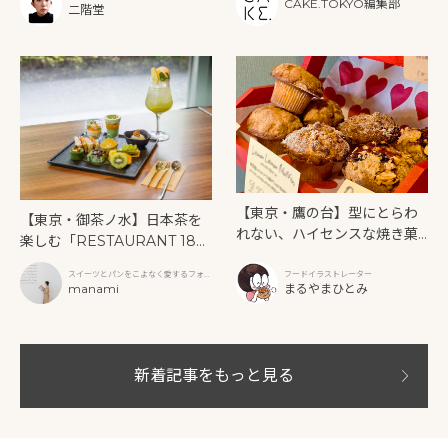
CAKE.TOKYO編集部
二階堂
【東京・鷹の台】型にとらわ
【東京・御茶ノ水】日本茶を
れない、ハイセンスな焼き菓
楽しむ「RESTAURANT 189
子「SUN3C（サンサンク）」
9 OCHANOMIZU」の抹茶ア
スイーツとパンをこよなく愛するフォト
フードイラストレーター
フタヌーンティーと新作クリ
グラファー
manami
まるやまひとみ
ームソーダ
新着記事をもっと見る