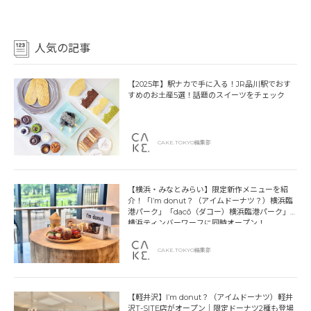
人気の記事
【2025年】駅ナカで手に入る！JR品川駅でおす
すめのお土産5選！話題のスイーツをチェック
CAKE.TOKYO編集部
【横浜・みなとみらい】限定新作メニューを紹
介！「I’m donut？（アイムドーナツ？）横浜臨
港パーク」「dacō（ダコー）横浜臨港パーク」
横浜ティンバーワーフに同時オープン！
CAKE.TOKYO編集部
【軽井沢】I’m donut？（アイムドーナツ）軽井
沢T-SITE店がオープン｜限定ドーナツ2種も登場