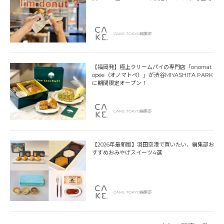
CAKE.TOKYO編集部
【福岡発】極上クリームパイの専門店「onomat
opée（オノマトペ）」が渋谷MIYASHITA PARK
に期間限定オープン！
CAKE.TOKYO編集部
【2026年最新版】羽田空港で買いたい、編集部お
すすめおみやげスイーツ4選
CAKE.TOKYO編集部