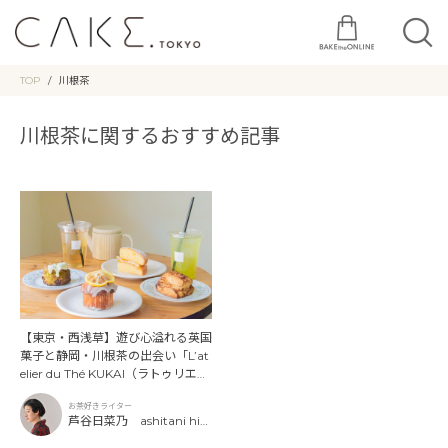
TOP
川根茶
川根茶に関するおすすめ記事
【東京・西浅草】遊び心溢れる英国
菓子と静岡・川根茶の出会い「L’at
elier du Thé KUKAI（ラトゥリエ・
ド・テ・クウカイ）」
お茶好きライター
芦谷日菜乃 ashitani hin
ano