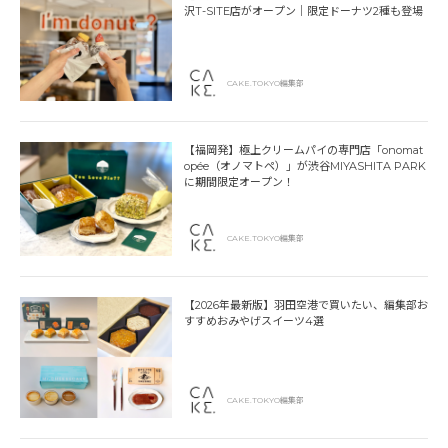
沢T-SITE店がオープン｜限定ドーナツ2種も登場
CAKE.TOKYO編集部
【福岡発】極上クリームパイの専門店「onomat
opée（オノマトペ）」が渋谷MIYASHITA PARK
に期間限定オープン！
CAKE.TOKYO編集部
【2026年最新版】羽田空港で買いたい、編集部お
すすめおみやげスイーツ4選
CAKE.TOKYO編集部