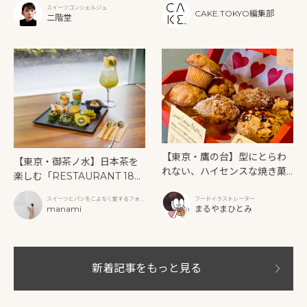
ー》を味わう
スイーツコンシェルジュ
CAKE.TOKYO編集部
二階堂
【東京・鷹の台】型にとらわ
【東京・御茶ノ水】日本茶を
れない、ハイセンスな焼き菓
楽しむ「RESTAURANT 189
子「SUN3C（サンサンク）」
9 OCHANOMIZU」の抹茶ア
スイーツとパンをこよなく愛するフォト
フードイラストレーター
フタヌーンティーと新作クリ
グラファー
manami
まるやまひとみ
ームソーダ
新着記事をもっと見る