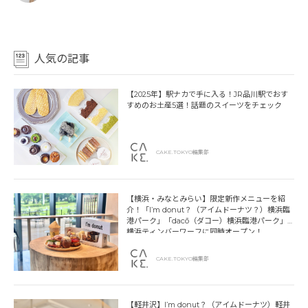
人気の記事
【2025年】駅ナカで手に入る！JR品川駅でおす
すめのお土産5選！話題のスイーツをチェック
CAKE.TOKYO編集部
【横浜・みなとみらい】限定新作メニューを紹
介！「I’m donut？（アイムドーナツ？）横浜臨
港パーク」「dacō（ダコー）横浜臨港パーク」
横浜ティンバーワーフに同時オープン！
CAKE.TOKYO編集部
【軽井沢】I’m donut？（アイムドーナツ）軽井