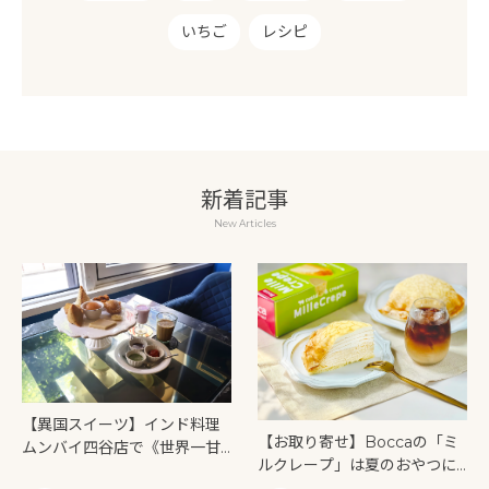
いちご
レシピ
新着記事
New Articles
【異国スイーツ】インド料理
【お取り寄せ】Boccaの「ミ
ムンバイ四谷店で《世界一甘
ルクレープ」は夏のおやつに
いインドアフタヌーンティ
もぴったり！