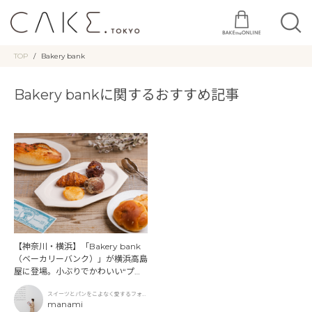
TOP
Bakery bank
Bakery bankに関するおすすめ記事
【神奈川・横浜】「Bakery bank
（ベーカリーバンク）」が横浜高島
屋に登場。小ぶりでかわいい“プテ
ィ・コレクション”
スイーツとパンをこよなく愛するフォト
グラファー
manami