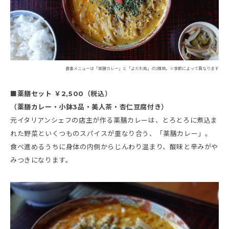
食事メニューは「薬膳カレー」と「よだれ鳥」の2種類。※季節によって異なります
■薬膳セット ￥2,500（税込）
（薬膳カレー・小鉢3品・美人茶・杏仁豆腐付き）
元イタリアンシェフの店主が作る薬膳カレーは、とろとろに煮込ま
れた野菜といくつものスパイスが重なり合う、「薬膳カレー」。
食べ進めるうちに身体の内側からじんわり温まり、酸味と辛みがや
みつきになります。