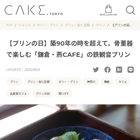
TOP
ジャンル
ゼリー・プリン
プリン・杏仁豆腐
プリン
【プリンの日】
築90年の時を超
えて。骨董器で
楽しむ「鎌倉・
【プリンの日】築90年の時を超えて。骨董器
燕CAFE」の鉄
観音プリン
で楽しむ「鎌倉・燕CAFE」の鉄観音プリン
UPDATE：
2025.09.01
プリン
プリン・杏仁豆腐
ゼリー・プリン
神奈川
鎌倉
カフェ
古民家カフェ
プリンの日
燕CAFE