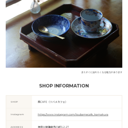
またすぐに訪れたくなる魅力があります
SHOP INFORMATION
SHOP
燕CAFE（ツバメカフェ）
Instagram
https://www.instagram.com/tsubamecafe_kamakura
ADDRESS
神奈川県鎌倉市小町3-2-27