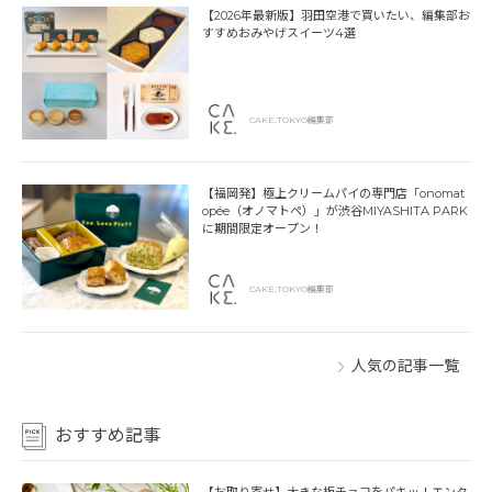
【2026年最新版】羽田空港で買いたい、編集部お
すすめおみやげスイーツ4選
CAKE.TOKYO編集部
【福岡発】極上クリームパイの専門店「onomat
opée（オノマトペ）」が渋谷MIYASHITA PARK
に期間限定オープン！
CAKE.TOKYO編集部
人気の記事一覧
おすすめ記事
【お取り寄せ】大きな板チョコをパキッ！エンタ