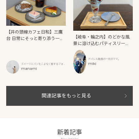
【井の頭線カフェ日和】三鷹
【岐阜・輪之内】のどかな風
台 日常にそっと寄り添う一
景に溶け込むパティスリー
軒。「photon （フォト
「y’s Blue（ワイズブル
ン）」で味わうやさしいスイ
ー）」でかわいいスイーツを
ーツとコーヒー
アパレル勤務の一児のママ。
満喫
miki
スイーツとパンをこよなく愛するフォト
グラファー
manami
関連記事をもっと見る
新着記事
New Articles