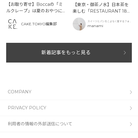
【お取り寄せ】Boccaの「ミ
【東京・御茶ノ水】日本茶を
ルクレープ」は夏のおやつに
楽しむ「RESTAURANT 189
もぴったり！
9 OCHANOMIZU」の抹茶ア
スイーツとパンをこよなく愛するフォト
フタヌーンティーと新作クリ
CAKE.TOKYO編集部
グラファー
manami
ームソーダ
新着記事をもっと見る
COMPANY
PRIVACY POLICY
利用者の情報の外部送信について