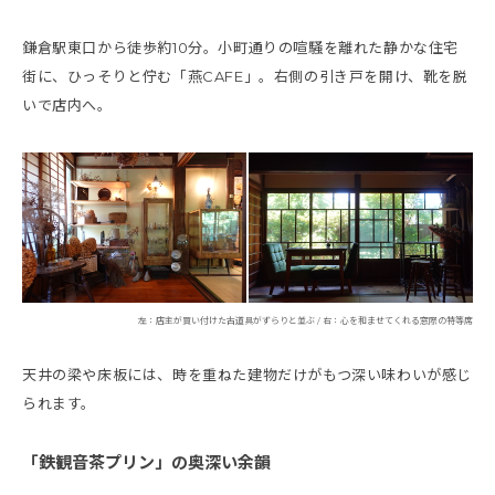
鎌倉駅東口から徒歩約10分。小町通りの喧騒を離れた静かな住宅
街に、ひっそりと佇む「燕CAFE」。右側の引き戸を開け、靴を脱
いで店内へ。
左：店主が買い付けた古道具がずらりと並ぶ / 右：心を和ませてくれる窓際の特等席
天井の梁や床板には、時を重ねた建物だけがもつ深い味わいが感じ
られます。
「鉄観音茶プリン」の奥深い余韻