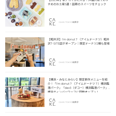
【2025年】駅ナカで手に入る！JR品川駅でおす
すめのお土産5選！話題のスイーツをチェック
CAKE.TOKYO編集部
【軽井沢】I’m donut？（アイムドーナツ）軽井
沢T-SITE店がオープン｜限定ドーナツ2種も登場
CAKE.TOKYO編集部
【横浜・みなとみらい】限定新作メニューを紹
介！「I’m donut？（アイムドーナツ？）横浜臨
港パーク」「dacō（ダコー）横浜臨港パーク」
横浜ティンバーワーフに同時オープン！
CAKE.TOKYO編集部