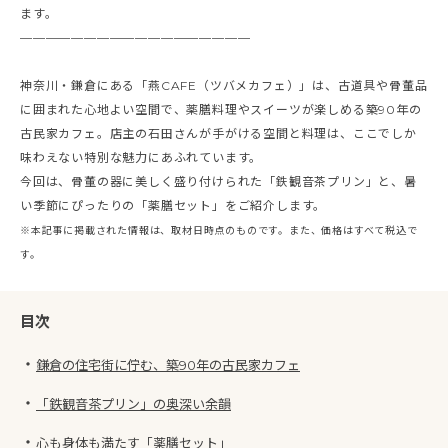
ます。
——————————————————
神奈川・鎌倉にある「燕CAFE（ツバメカフェ）」は、古道具や骨董品
に囲まれた心地よい空間で、薬膳料理やスイーツが楽しめる築90年の
古民家カフェ。店主の石田さんが手がける空間と料理は、ここでしか
味わえない特別な魅力にあふれています。
今回は、骨董の器に美しく盛り付けられた「鉄観音茶プリン」と、暑
い季節にぴったりの「薬膳セット」をご紹介します。
※本記事に掲載された情報は、取材日時点のものです。また、価格はすべて税込で
す。
目次
・
鎌倉の住宅街に佇む、築90年の古民家カフェ
・
「鉄観音茶プリン」の奥深い余韻
・
心も身体も満たす「薬膳セット」