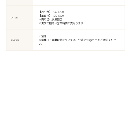
【月〜金】11:30-16:00
【土日祝】11:30-17:00
OPEN
※売り切れ次第閉店
※夏季の期間は営業時間が異なります
不定休
CLOSE
※営業日・営業時間については、公式Instagramをご確認くださ
い。