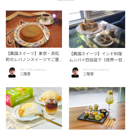
【異国スイーツ】東京・浜松
【異国スイーツ】インド料理
町のレバノンスイーツでご褒
ムンバイ四谷店で《世界一甘
美タイム「ビブロス レバニー
いインドアフタヌーンティ
スイーツコンシェルジュ
スイーツコンシェルジュ
ズ レストラン」
ー》を味わう
二階堂
二階堂