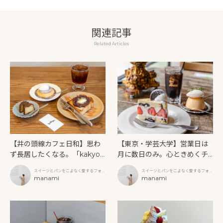
関連記事
Related Articles
【井の頭線カフェ日和】思わ
【東京・学芸大学】営業日は
ず長居したくなる。「kakyo
月に数日のみ。心ときめくチ
（カキョウ）」で味わう自家
ーズケーキ専門店「A WORK
スイーツとパンをこよなく愛するフォト
スイーツとパンをこよなく愛するフォト
焙煎コーヒーと手づくりスイ
S（エーワークス）」
グラファー
manami
グラファー
manami
ーツ