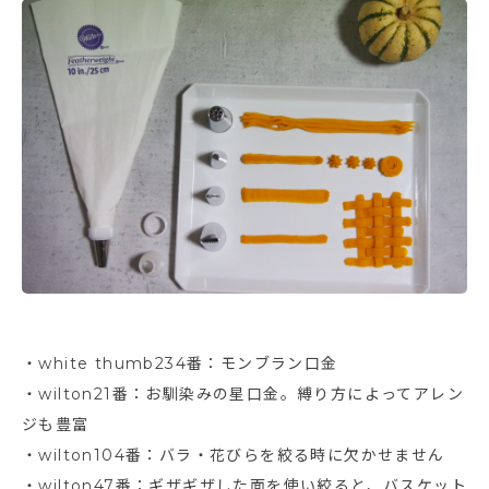
・white thumb234番：モンブラン口金
・wilton21番：お馴染みの星口金。縛り方によってアレン
ジも豊富
・wilton104番：バラ・花びらを絞る時に欠かせません
・wilton47番：ギザギザした面を使い絞ると、バスケット