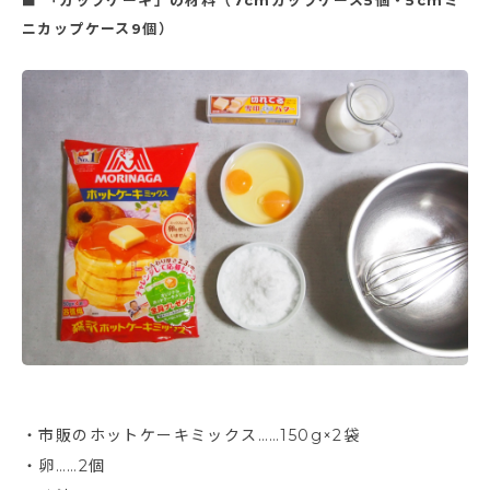
■ 「カップケーキ」の材料（7cmカップケース5個・5cmミ
ニカップケース9個）
・市販のホットケーキミックス……150g×2袋
・卵……2個