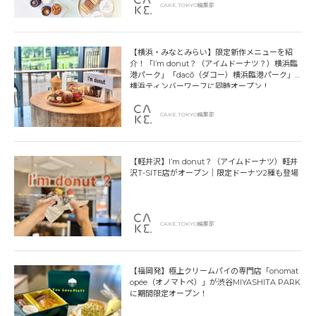
CAKE.TOKYO編集部
【横浜・みなとみらい】限定新作メニューを紹
介！「I’m donut？（アイムドーナツ？）横浜臨
港パーク」「dacō（ダコー）横浜臨港パーク」
横浜ティンバーワーフに同時オープン！
CAKE.TOKYO編集部
【軽井沢】I’m donut？（アイムドーナツ）軽井
沢T-SITE店がオープン｜限定ドーナツ2種も登場
CAKE.TOKYO編集部
【福岡発】極上クリームパイの専門店「onomat
opée（オノマトペ）」が渋谷MIYASHITA PARK
に期間限定オープン！