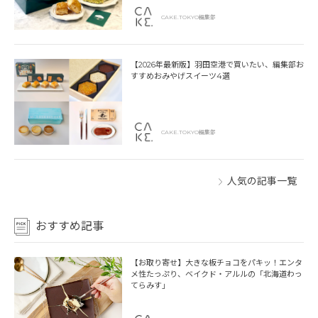
CAKE.TOKYO編集部
【2026年最新版】羽田空港で買いたい、編集部お
すすめおみやげスイーツ4選
CAKE.TOKYO編集部
人気の記事一覧
おすすめ記事
【お取り寄せ】大きな板チョコをパキッ！エンタ
メ性たっぷり、ベイクド・アルルの「北海道わっ
てらみす」