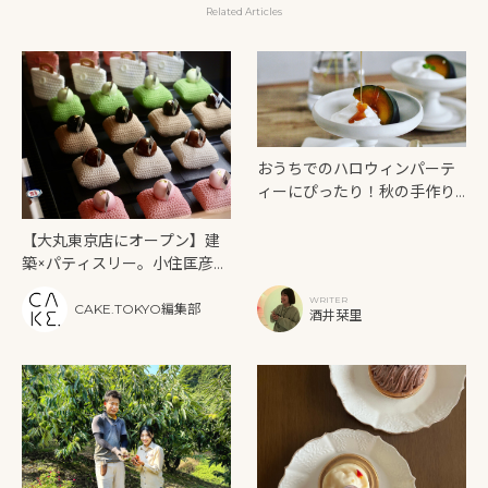
Related Articles
おうちでのハロウィンパーテ
ィーにぴったり！秋の手作り
スイーツレシピ5選
【大丸東京店にオープン】建
築×パティスリー。小住匡彦が
描く“唯一無二のスイーツ建
WRITER
築”──「Masahiko Ozumi
CAKE.TOKYO編集部
酒井栞里
Paris（マサヒコ オズミ パ
リ）」東京初出店