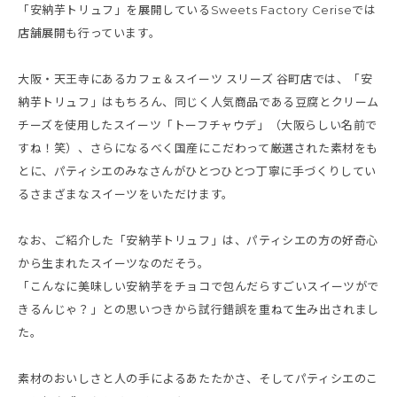
「安納芋トリュフ」を展開しているSweets Factory Ceriseでは
店舗展開も行っています。
大阪・天王寺にあるカフェ＆スイーツ スリーズ 谷町店では、「安
納芋トリュフ」はもちろん、同じく人気商品である豆腐とクリーム
チーズを使用したスイーツ「トーフチャウデ」（大阪らしい名前で
すね！笑）、さらになるべく国産にこだわって厳選された素材をも
とに、パティシエのみなさんがひとつひとつ丁寧に手づくりしてい
るさまざまなスイーツをいただけます。
なお、ご紹介した「安納芋トリュフ」は、パティシエの方の好奇心
から生まれたスイーツなのだそう。
「こんなに美味しい安納芋をチョコで包んだらすごいスイーツがで
きるんじゃ？」との思いつきから試行錯誤を重ねて生み出されまし
た。
素材のおいしさと人の手によるあたたかさ、そしてパティシエのこ