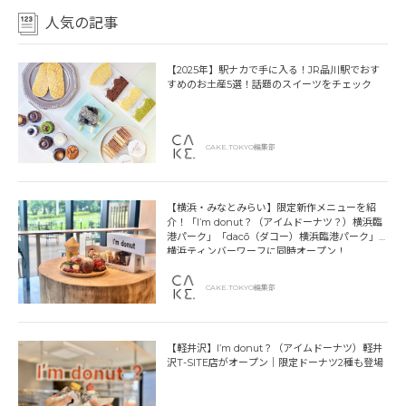
人気の記事
【2025年】駅ナカで手に入る！JR品川駅でおす
すめのお土産5選！話題のスイーツをチェック
CAKE.TOKYO編集部
【横浜・みなとみらい】限定新作メニューを紹
介！「I’m donut？（アイムドーナツ？）横浜臨
港パーク」「dacō（ダコー）横浜臨港パーク」
横浜ティンバーワーフに同時オープン！
CAKE.TOKYO編集部
【軽井沢】I’m donut？（アイムドーナツ）軽井
沢T-SITE店がオープン｜限定ドーナツ2種も登場