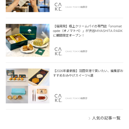
CAKE.TOKYO編集部
【福岡発】極上クリームパイの専門店「onomat
opée（オノマトペ）」が渋谷MIYASHITA PARK
に期間限定オープン！
CAKE.TOKYO編集部
【2026年最新版】羽田空港で買いたい、編集部お
すすめおみやげスイーツ4選
CAKE.TOKYO編集部
人気の記事一覧