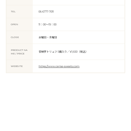
TEL
06-6777-7011
OPEN
11：00～19：00
CLOSE
水曜日・木曜日
PRODUCT NA
安納芋トリュフ 5個入り／¥1,650（税込）
ME / PRICE
WEBSITE
https://www.cerise-sweets.com