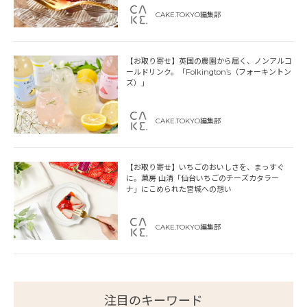
CAKE.TOKYO編集部
【お取り寄せ】英国の農園から届く、ノンアルコ
ールドリンク。「Folkington’s（フォーキントン
ズ）」
CAKE.TOKYO編集部
【お取り寄せ】いちごのおいしさを、まっすぐ
に。菓房 山清「仙台いちごのチーズカタラー
ナ」にこめられた宮城への想い
CAKE.TOKYO編集部
注目のキーワード