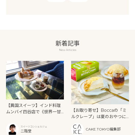
新着記事
New Articles
【異国スイーツ】インド料理
【お取り寄せ】Boccaの「ミ
ムンバイ四谷店で《世界一甘
ルクレープ」は夏のおやつに
いインドアフタヌーンティ
もぴったり！
ー》を味わう
スイーツコンシェルジュ
CAKE.TOKYO編集部
二階堂