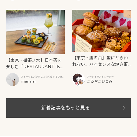
【東京・鷹の台】型にとらわ
【東京・御茶ノ水】日本茶を
れない、ハイセンスな焼き菓
楽しむ「RESTAURANT 189
子「SUN3C（サンサンク）」
9 OCHANOMIZU」の抹茶ア
スイーツとパンをこよなく愛するフォト
フードイラストレーター
フタヌーンティーと新作クリ
グラファー
manami
まるやまひとみ
ームソーダ
新着記事をもっと見る