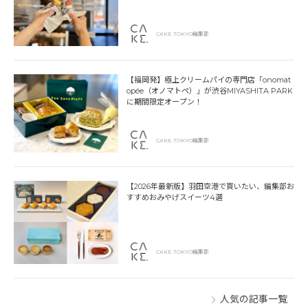
CAKE.TOKYO編集部
【福岡発】極上クリームパイの専門店「onomat
opée（オノマトペ）」が渋谷MIYASHITA PARK
に期間限定オープン！
CAKE.TOKYO編集部
【2026年最新版】羽田空港で買いたい、編集部お
すすめおみやげスイーツ4選
CAKE.TOKYO編集部
人気の記事一覧