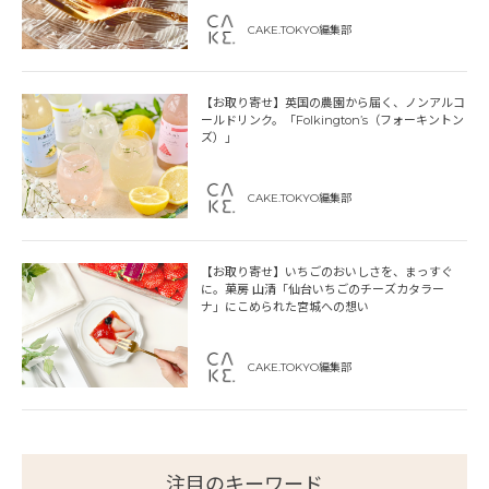
CAKE.TOKYO編集部
【お取り寄せ】英国の農園から届く、ノンアルコ
ールドリンク。「Folkington’s（フォーキントン
ズ）」
CAKE.TOKYO編集部
【お取り寄せ】いちごのおいしさを、まっすぐ
に。菓房 山清「仙台いちごのチーズカタラー
ナ」にこめられた宮城への想い
CAKE.TOKYO編集部
注目のキーワード