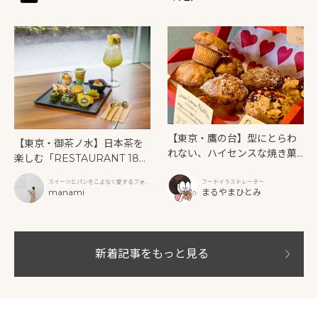
【東京・鷹の台】型にとらわ
【東京・御茶ノ水】日本茶を
れない、ハイセンスな焼き菓
楽しむ「RESTAURANT 189
子「SUN3C（サンサンク）」
9 OCHANOMIZU」の抹茶ア
スイーツとパンをこよなく愛するフォト
フードイラストレーター
フタヌーンティーと新作クリ
グラファー
manami
まるやまひとみ
ームソーダ
新着記事をもっと見る