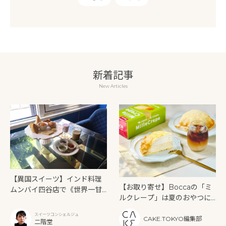
新着記事
New Articles
【異国スイーツ】インド料理
【お取り寄せ】Boccaの「ミ
ムンバイ四谷店で《世界一甘
ルクレープ」は夏のおやつに
いインドアフタヌーンティ
もぴったり！
ー》を味わう
スイーツコンシェルジュ
CAKE.TOKYO編集部
二階堂