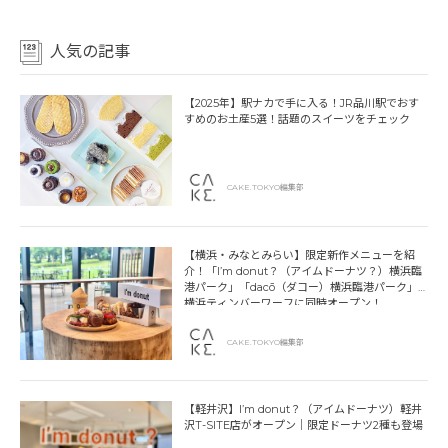
人気の記事
【2025年】駅ナカで手に入る！JR品川駅でおす
すめのお土産5選！話題のスイーツをチェック
CAKE.TOKYO編集部
【横浜・みなとみらい】限定新作メニューを紹
介！「I’m donut？（アイムドーナツ？）横浜臨
港パーク」「dacō（ダコー）横浜臨港パーク」
横浜ティンバーワーフに同時オープン！
CAKE.TOKYO編集部
【軽井沢】I’m donut？（アイムドーナツ）軽井
沢T-SITE店がオープン｜限定ドーナツ2種も登場