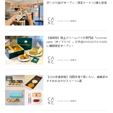
沢T-SITE店がオープン｜限定ドーナツ2種も登場
CAKE.TOKYO編集部
【福岡発】極上クリームパイの専門店「onomat
opée（オノマトペ）」が渋谷MIYASHITA PARK
に期間限定オープン！
CAKE.TOKYO編集部
【2026年最新版】羽田空港で買いたい、編集部お
すすめおみやげスイーツ4選
CAKE.TOKYO編集部