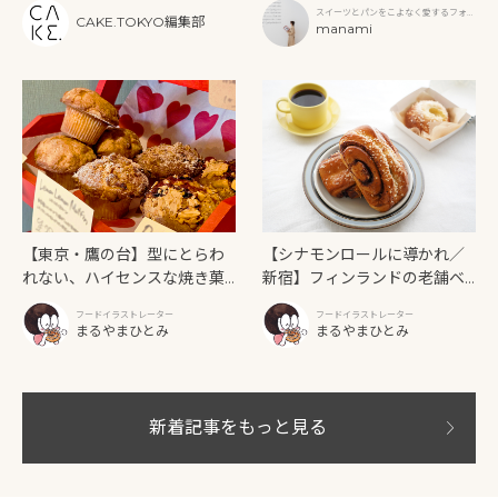
スイーツとパンをこよなく愛するフォト
フタヌーンティーと新作クリ
CAKE.TOKYO編集部
グラファー
manami
ームソーダ
【東京・鷹の台】型にとらわ
【シナモンロールに導かれ／
れない、ハイセンスな焼き菓
新宿】フィンランドの老舗ベ
子「SUN3C（サンサンク）」
ーカリーカフェが日本上陸！
フードイラストレーター
フードイラストレーター
「Ekberg（エクベリ）」
まるやまひとみ
まるやまひとみ
新着記事をもっと見る