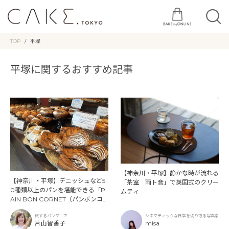
TOP
平塚
平塚に関するおすすめ記事
【神奈川・平塚】静かな時が流れる
【神奈川・平塚】デニッシュなど5
「茶室 雨ト音」で英国式のクリー
0種類以上のパンを堪能できる「P
ムティ
AIN BON CORNET（パンボンコ
ルネ）」
旅するパンマニア
シネマティックな日常を切り取る写真家
片山智香子
misa