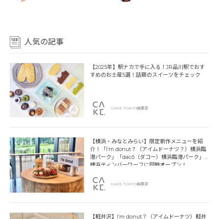
人気の記事
【2025年】駅ナカで手に入る！JR品川駅でおす
すめのお土産5選！話題のスイーツをチェック
CAKE.TOKYO編集部
【横浜・みなとみらい】限定新作メニューを紹
介！「I’m donut？（アイムドーナツ？）横浜臨
港パーク」「dacō（ダコー）横浜臨港パーク」
横浜ティンバーワーフに同時オープン！
CAKE.TOKYO編集部
【軽井沢】I’m donut？（アイムドーナツ）軽井