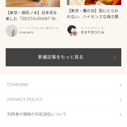
【東京・鷹の台】型にとらわ
【東京・御茶ノ水】日本茶を
れない、ハイセンスな焼き菓
楽しむ「RESTAURANT 189
子「SUN3C（サンサンク）」
9 OCHANOMIZU」の抹茶ア
スイーツとパンをこよなく愛するフォト
フードイラストレーター
フタヌーンティーと新作クリ
グラファー
manami
まるやまひとみ
ームソーダ
新着記事をもっと見る
COMPANY
PRIVACY POLICY
利用者の情報の外部送信について