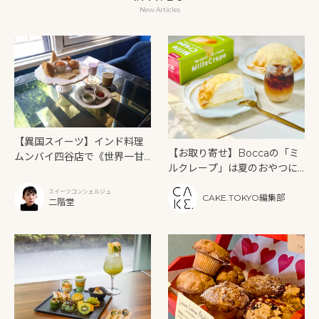
New Articles
【異国スイーツ】インド料理
【お取り寄せ】Boccaの「ミ
ムンバイ四谷店で《世界一甘
ルクレープ」は夏のおやつに
いインドアフタヌーンティ
もぴったり！
ー》を味わう
スイーツコンシェルジュ
CAKE.TOKYO編集部
二階堂