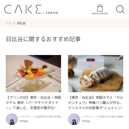
TOP
日比谷
日比谷に関するおすすめ記事
【プリンの日】東京・日比谷｜帝国
【東京・日比谷】帝国ホテル「ガル
ホテル 東京「パークサイドダイナ
ガンチュワ」熟練パン職人が作る、
ー」で楽しむ、冬限定の贅沢な“プ
クリスマスの伝統菓子“シュトレン”
リンアラモード”
シネマティックな日常を切り取る写真家
シネマティックな日常を切り取る写真家
misa
misa