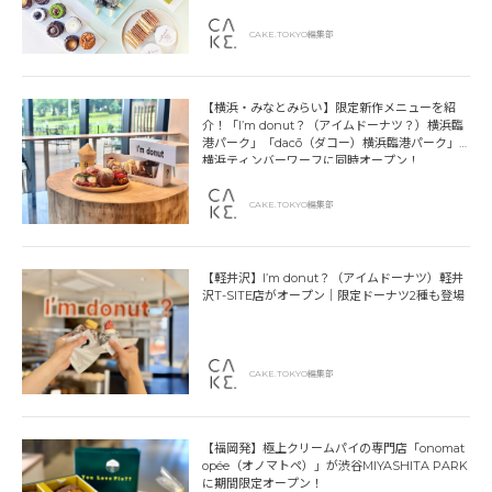
CAKE.TOKYO編集部
【横浜・みなとみらい】限定新作メニューを紹
介！「I’m donut？（アイムドーナツ？）横浜臨
港パーク」「dacō（ダコー）横浜臨港パーク」
横浜ティンバーワーフに同時オープン！
CAKE.TOKYO編集部
【軽井沢】I’m donut？（アイムドーナツ）軽井
沢T-SITE店がオープン｜限定ドーナツ2種も登場
CAKE.TOKYO編集部
【福岡発】極上クリームパイの専門店「onomat
opée（オノマトペ）」が渋谷MIYASHITA PARK
に期間限定オープン！