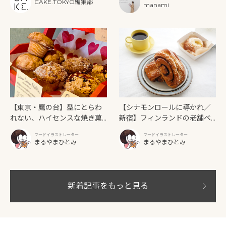
フタヌーンティーと新作クリ
CAKE.TOKYO編集部
グラファー
manami
ームソーダ
【東京・鷹の台】型にとらわ
【シナモンロールに導かれ／
れない、ハイセンスな焼き菓
新宿】フィンランドの老舗ベ
子「SUN3C（サンサンク）」
ーカリーカフェが日本上陸！
フードイラストレーター
フードイラストレーター
「Ekberg（エクベリ）」
まるやまひとみ
まるやまひとみ
新着記事をもっと見る