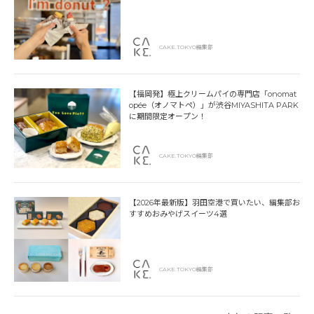
CAKE.TOKYO編集部
【福岡発】極上クリームパイの専門店「onomat
opée（オノマトペ）」が渋谷MIYASHITA PARK
に期間限定オープン！
CAKE.TOKYO編集部
【2026年最新版】羽田空港で買いたい、編集部お
すすめおみやげスイーツ4選
CAKE.TOKYO編集部