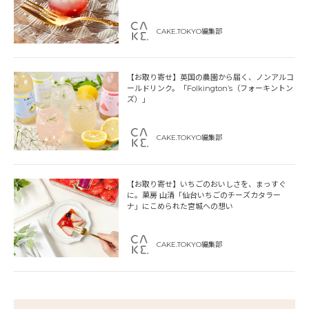
CAKE.TOKYO編集部
【お取り寄せ】英国の農園から届く、ノンアルコ
ールドリンク。「Folkington’s（フォーキントン
ズ）」
CAKE.TOKYO編集部
【お取り寄せ】いちごのおいしさを、まっすぐ
に。菓房 山清「仙台いちごのチーズカタラー
ナ」にこめられた宮城への想い
CAKE.TOKYO編集部