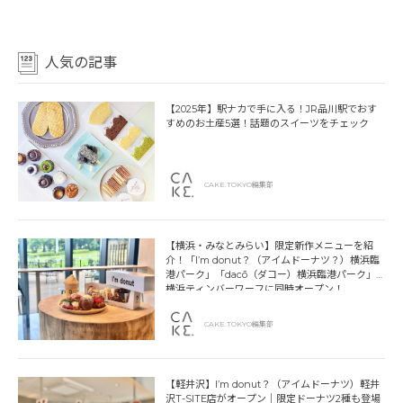
人気の記事
【2025年】駅ナカで手に入る！JR品川駅でおす
すめのお土産5選！話題のスイーツをチェック
CAKE.TOKYO編集部
【横浜・みなとみらい】限定新作メニューを紹
介！「I’m donut？（アイムドーナツ？）横浜臨
港パーク」「dacō（ダコー）横浜臨港パーク」
横浜ティンバーワーフに同時オープン！
CAKE.TOKYO編集部
【軽井沢】I’m donut？（アイムドーナツ）軽井
沢T-SITE店がオープン｜限定ドーナツ2種も登場