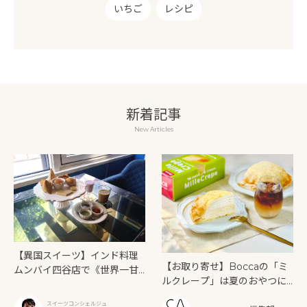
いちご
レシピ
新着記事
New Articles
【異国スイーツ】インド料理
【お取り寄せ】Boccaの「ミ
ムンバイ四谷店で《世界一甘
ルクレープ」は夏のおやつに
いインドアフタヌーンティ
もぴったり！
ー》を味わう
スイーツコンシェルジュ