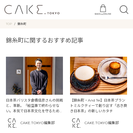
TOP
錦糸町
錦糸町に関するおすすめ記事
日本茶バリスタ倉橋佳彦さんの挑戦
【錦糸町・And Tei】日本茶プラン
と、革新。「絵空事で終わらせな
トミルクティーで創り出す「古き良
い。本気で日本茶文化を守るため
き日本茶」の新しいカタチ
に」
CAKE.TOKYO編集部
CAKE.TOKYO編集部