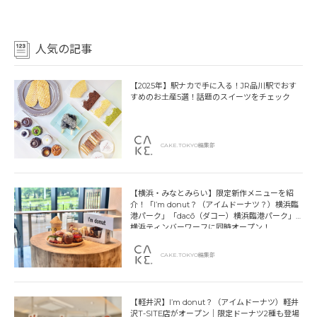
人気の記事
【2025年】駅ナカで手に入る！JR品川駅でおす
すめのお土産5選！話題のスイーツをチェック
CAKE.TOKYO編集部
【横浜・みなとみらい】限定新作メニューを紹
介！「I’m donut？（アイムドーナツ？）横浜臨
港パーク」「dacō（ダコー）横浜臨港パーク」
横浜ティンバーワーフに同時オープン！
CAKE.TOKYO編集部
【軽井沢】I’m donut？（アイムドーナツ）軽井
沢T-SITE店がオープン｜限定ドーナツ2種も登場