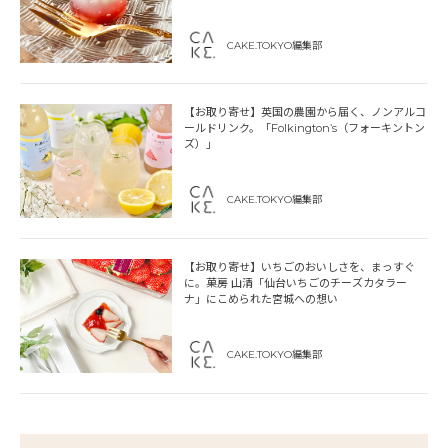
CAKE.TOKYO編集部
【お取り寄せ】英国の農園から届く、ノンアルコ
ールドリンク。「Folkington’s（フォーキントン
ズ）」
CAKE.TOKYO編集部
【お取り寄せ】いちごのおいしさを、まっすぐ
に。菓房 山清「仙台いちごのチーズカタラー
ナ」にこめられた宮城への想い
CAKE.TOKYO編集部