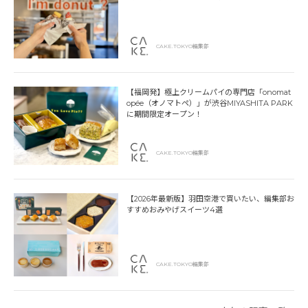
CAKE.TOKYO編集部
【福岡発】極上クリームパイの専門店「onomat
opée（オノマトペ）」が渋谷MIYASHITA PARK
に期間限定オープン！
CAKE.TOKYO編集部
【2026年最新版】羽田空港で買いたい、編集部お
すすめおみやげスイーツ4選
CAKE.TOKYO編集部