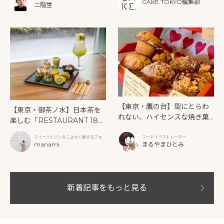
CAKE.TOKYO編集部
二階堂
【東京・鷹の台】型にとらわ
【東京・御茶ノ水】日本茶を
れない、ハイセンスな焼き菓
楽しむ「RESTAURANT 189
子「SUN3C（サンサンク）」
9 OCHANOMIZU」の抹茶ア
スイーツとパンをこよなく愛するフォト
フードイラストレーター
フタヌーンティーと新作クリ
グラファー
manami
まるやまひとみ
ームソーダ
新着記事をもっと見る