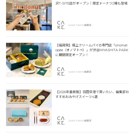
沢T-SITE店がオープン｜限定ドーナツ2種も登場
CAKE.TOKYO編集部
【福岡発】極上クリームパイの専門店「onomat
opée（オノマトペ）」が渋谷MIYASHITA PARK
に期間限定オープン！
CAKE.TOKYO編集部
【2026年最新版】羽田空港で買いたい、編集部お
すすめおみやげスイーツ4選
CAKE.TOKYO編集部