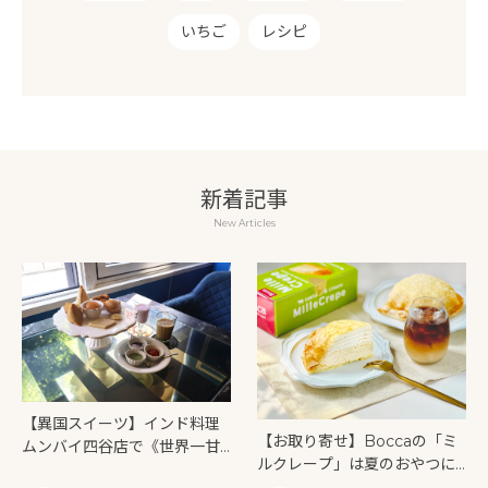
いちご
レシピ
新着記事
New Articles
【異国スイーツ】インド料理
【お取り寄せ】Boccaの「ミ
ムンバイ四谷店で《世界一甘
ルクレープ」は夏のおやつに
いインドアフタヌーンティ
もぴったり！