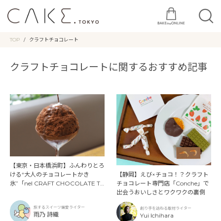
TOP
クラフトチョコレート
クラフトチョコレートに関するおすすめ記事
【東京・日本橋浜町】ふんわりとろ
【静岡】えび×チョコ！？️クラフト
ける“大人のチョコレートかき
チョコレート専門店「Conche」で
氷”「nel CRAFT CHOCOLATE T
出会うおいしさとワクワクの裏側
OKYO（ネル クラフト チョコレー
ト トーキョー）」
旅するスイーツ偏愛ライター
創り手を訪ねる取材ライター
雨乃 詩織
Yui Ichihara