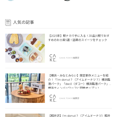
人気の記事
【2025年】駅ナカで手に入る！JR品川駅でおす
すめのお土産5選！話題のスイーツをチェック
CAKE.TOKYO編集部
【横浜・みなとみらい】限定新作メニューを紹
介！「I’m donut？（アイムドーナツ？）横浜臨
港パーク」「dacō（ダコー）横浜臨港パーク」
横浜ティンバーワーフに同時オープン！
CAKE.TOKYO編集部
【軽井沢】I’m donut？（アイムドーナツ）軽井