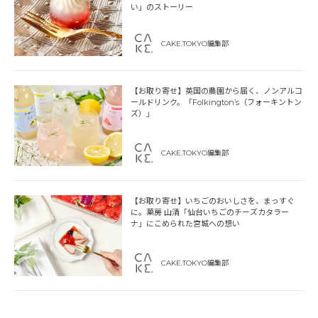
い」のストーリー
CAKE.TOKYO編集部
【お取り寄せ】英国の農園から届く、ノンアルコ
ールドリンク。「Folkington’s（フォーキントン
ズ）」
CAKE.TOKYO編集部
【お取り寄せ】いちごのおいしさを、まっすぐ
に。菓房 山清「仙台いちごのチーズカタラー
ナ」にこめられた宮城への想い
CAKE.TOKYO編集部