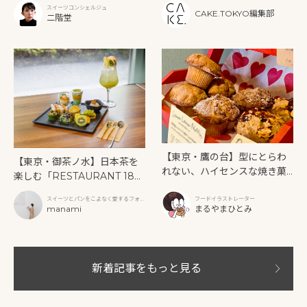
ー》を味わう
スイーツコンシェルジュ
CAKE.TOKYO編集部
二階堂
【東京・鷹の台】型にとらわ
【東京・御茶ノ水】日本茶を
れない、ハイセンスな焼き菓
楽しむ「RESTAURANT 189
子「SUN3C（サンサンク）」
9 OCHANOMIZU」の抹茶ア
スイーツとパンをこよなく愛するフォト
フードイラストレーター
フタヌーンティーと新作クリ
グラファー
manami
まるやまひとみ
ームソーダ
新着記事をもっと見る