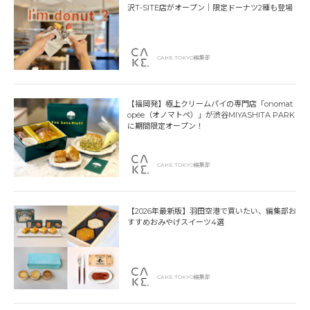
沢T-SITE店がオープン｜限定ドーナツ2種も登場
CAKE.TOKYO編集部
【福岡発】極上クリームパイの専門店「onomat
opée（オノマトペ）」が渋谷MIYASHITA PARK
に期間限定オープン！
CAKE.TOKYO編集部
【2026年最新版】羽田空港で買いたい、編集部お
すすめおみやげスイーツ4選
CAKE.TOKYO編集部