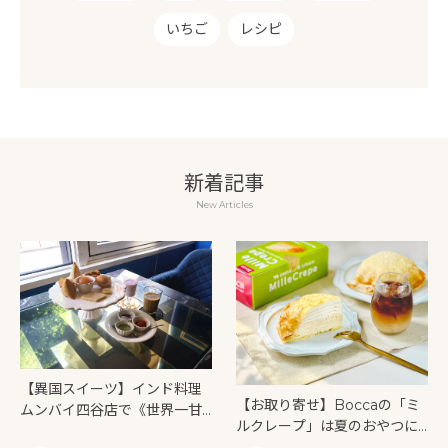
いちご
レシピ
新着記事
New Articles
【異国スイーツ】インド料理
【お取り寄せ】Boccaの「ミ
ムンバイ四谷店で《世界一甘
ルクレープ」は夏のおやつに
いインドアフタヌーンティ
もぴったり！