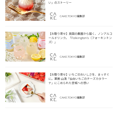
い」のストーリー
CAKE.TOKYO編集部
【お取り寄せ】英国の農園から届く、ノンアルコ
ールドリンク。「Folkington’s（フォーキントン
ズ）」
CAKE.TOKYO編集部
【お取り寄せ】いちごのおいしさを、まっすぐ
に。菓房 山清「仙台いちごのチーズカタラー
ナ」にこめられた宮城への想い
CAKE.TOKYO編集部