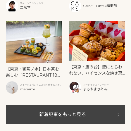
ー》を味わう
スイーツコンシェルジュ
CAKE.TOKYO編集部
二階堂
【東京・鷹の台】型にとらわ
【東京・御茶ノ水】日本茶を
れない、ハイセンスな焼き菓
楽しむ「RESTAURANT 189
子「SUN3C（サンサンク）」
9 OCHANOMIZU」の抹茶ア
スイーツとパンをこよなく愛するフォト
フードイラストレーター
フタヌーンティーと新作クリ
グラファー
manami
まるやまひとみ
ームソーダ
新着記事をもっと見る