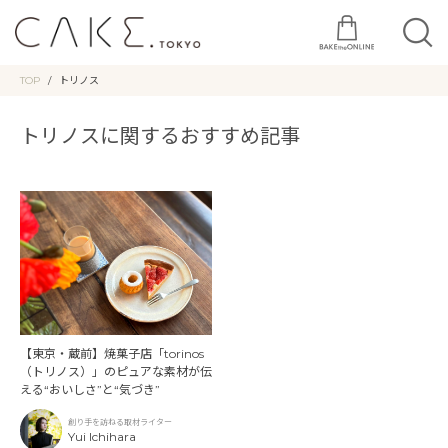
TOP
トリノス
トリノスに関するおすすめ記事
【東京・蔵前】焼菓子店「torinos
（トリノス）」のピュアな素材が伝
える“おいしさ”と“気づき”
創り手を訪ねる取材ライター
Yui Ichihara