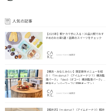
人気の記事
【2025年】駅ナカで手に入る！JR品川駅でおす
すめのお土産5選！話題のスイーツをチェック
CAKE.TOKYO編集部
【横浜・みなとみらい】限定新作メニューを紹
介！「I’m donut？（アイムドーナツ？）横浜臨
港パーク」「dacō（ダコー）横浜臨港パーク」
横浜ティンバーワーフに同時オープン！
CAKE.TOKYO編集部
【軽井沢】I’m donut？（アイムドーナツ）軽井