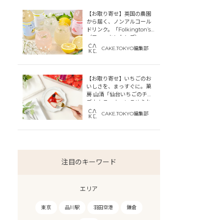
【お取り寄せ】英国の農園
から届く、ノンアルコール
ドリンク。「Folkington’s
（フォーキントンズ）」
CAKE.TOKYO編集部
【お取り寄せ】いちごのお
いしさを、まっすぐに。菓
房 山清「仙台いちごのチー
ズカタラーナ」にこめられ
た宮城への想い
CAKE.TOKYO編集部
注目のキーワード
エリア
東京
品川駅
羽田空港
鎌倉