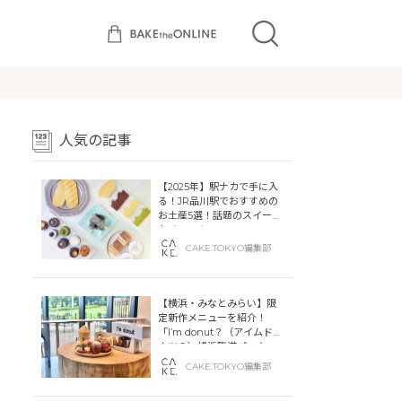
人気の記事
【2025年】駅ナカで手に入
る！JR品川駅でおすすめの
お土産5選！話題のスイーツ
をチェック
CAKE.TOKYO編集部
【横浜・みなとみらい】限
定新作メニューを紹介！
「I’m donut？（アイムドー
ナツ？）横浜臨港パーク」
「dacō（ダコー）横浜臨港
CAKE.TOKYO編集部
パーク」横浜ティンバーワ
ーフに同時オープン！