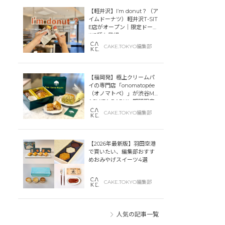
【軽井沢】I’m donut？（ア
イムドーナツ）軽井沢T-SIT
E店がオープン｜限定ドーナ
ツ2種も登場
CAKE.TOKYO編集部
【福岡発】極上クリームパ
イの専門店「onomatopée
（オノマトペ）」が渋谷MIY
ASHITA PARKに期間限定
オープン！
CAKE.TOKYO編集部
【2026年最新版】羽田空港
で買いたい、編集部おすす
めおみやげスイーツ4選
CAKE.TOKYO編集部
人気の記事一覧