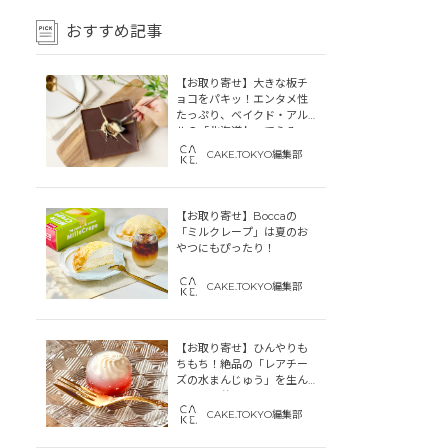
おすすめ記事
【お取り寄せ】大きな板チ
ョコをパキッ！エンタメ性
たっぷり、ベイクド・アル
ルの「北海道わってらみ
す」
CAKE.TOKYO編集部
【お取り寄せ】Boccaの
「ミルクレープ」は夏のお
やつにもぴったり！
CAKE.TOKYO編集部
【お取り寄せ】ひんやりも
ちもち！絶品の「レアチー
ズの水まんじゅう」を生ん
だ「中津菓子かねい」のス
トーリー
CAKE.TOKYO編集部