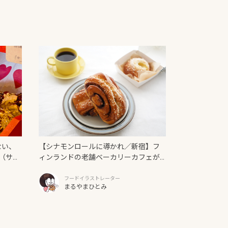
ない、
【シナモンロールに導かれ／新宿】フ
（サン
ィンランドの老舗ベーカリーカフェが
日本上陸！「Ekberg（エクベリ）」
フードイラストレーター
まるやまひとみ