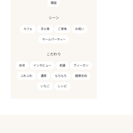
銀座
シーン
カフェ
手土産
ご褒美
お祝い
ホームパーティー
こだわり
抹茶
インタビュー
老舗
ヴィーガン
ふわふわ
濃厚
もちもち
健康志向
いちご
レシピ