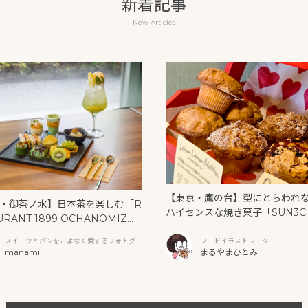
新着記事
New Articles
【東京・鷹の台】型にとらわれ
・御茶ノ水】日本茶を楽しむ「R
ハイセンスな焼き菓子「SUN3C
URANT 1899 OCHANOMIZ
サンク）」
抹茶アフタヌーンティーと新作ク
スイーツとパンをこよなく愛するフォトグラ
フードイラストレーター
ソーダ
ファー
manami
まるやまひとみ