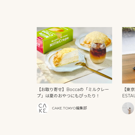
【お取り寄せ】Boccaの「ミルクレー
【東京
プ」は夏のおやつにもぴったり！
ESTA
U」の
CAKE.TOKYO編集部
リーム