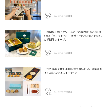
CAKE.TOKYO編集部
【福岡発】極上クリームパイの専門店「onomat
opée（オノマトペ）」が渋谷MIYASHITA PARK
に期間限定オープン！
CAKE.TOKYO編集部
【2026年最新版】羽田空港で買いたい、編集部お
すすめおみやげスイーツ4選
CAKE.TOKYO編集部