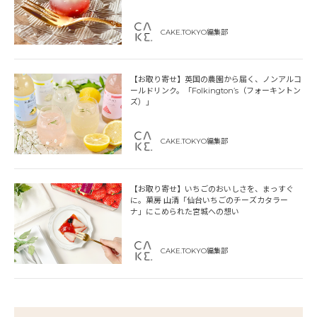
CAKE.TOKYO編集部
【お取り寄せ】英国の農園から届く、ノンアルコ
ールドリンク。「Folkington’s（フォーキントン
ズ）」
CAKE.TOKYO編集部
【お取り寄せ】いちごのおいしさを、まっすぐ
に。菓房 山清「仙台いちごのチーズカタラー
ナ」にこめられた宮城への想い
CAKE.TOKYO編集部