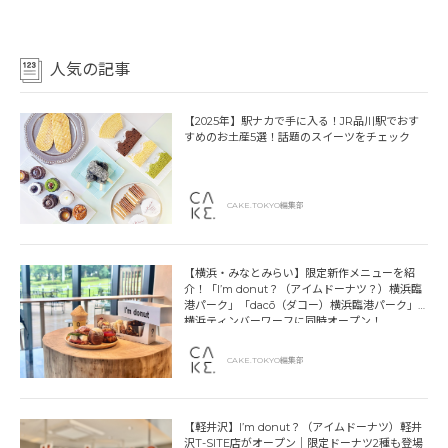
人気の記事
【2025年】駅ナカで手に入る！JR品川駅でおす
すめのお土産5選！話題のスイーツをチェック
CAKE.TOKYO編集部
【横浜・みなとみらい】限定新作メニューを紹
介！「I’m donut？（アイムドーナツ？）横浜臨
港パーク」「dacō（ダコー）横浜臨港パーク」
横浜ティンバーワーフに同時オープン！
CAKE.TOKYO編集部
【軽井沢】I’m donut？（アイムドーナツ）軽井
沢T-SITE店がオープン｜限定ドーナツ2種も登場