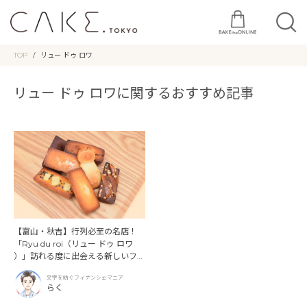
TOP
リュー ドゥ ロワ
リュー ドゥ ロワに関するおすすめ記事
【富山・秋吉】行列必至の名店！
「Ryu du roi（リュー ドゥ ロワ
）」訪れる度に出会える新しいフィ
ナンシェ
文字を紡ぐフィナンシェマニア
らく