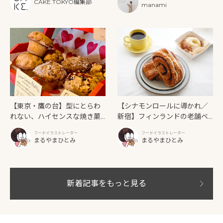
フタヌーンティーと新作クリ
CAKE.TOKYO編集部
グラファー
manami
ームソーダ
【東京・鷹の台】型にとらわ
【シナモンロールに導かれ／
れない、ハイセンスな焼き菓
新宿】フィンランドの老舗ベ
子「SUN3C（サンサンク）」
ーカリーカフェが日本上陸！
フードイラストレーター
フードイラストレーター
「Ekberg（エクベリ）」
まるやまひとみ
まるやまひとみ
新着記事をもっと見る