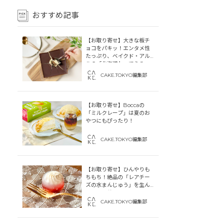
おすすめ記事
【お取り寄せ】大きな板チ
ョコをパキッ！エンタメ性
たっぷり、ベイクド・アル
ルの「北海道わってらみ
す」
CAKE.TOKYO編集部
【お取り寄せ】Boccaの
「ミルクレープ」は夏のお
やつにもぴったり！
CAKE.TOKYO編集部
【お取り寄せ】ひんやりも
ちもち！絶品の「レアチー
ズの水まんじゅう」を生ん
だ「中津菓子かねい」のス
トーリー
CAKE.TOKYO編集部