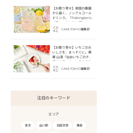
【お取り寄せ】英国の農園
から届く、ノンアルコール
ドリンク。「Folkington’s
（フォーキントンズ）」
CAKE.TOKYO編集部
【お取り寄せ】いちごのお
いしさを、まっすぐに。菓
房 山清「仙台いちごのチー
ズカタラーナ」にこめられ
た宮城への想い
CAKE.TOKYO編集部
注目のキーワード
エリア
東京
品川駅
羽田空港
鎌倉