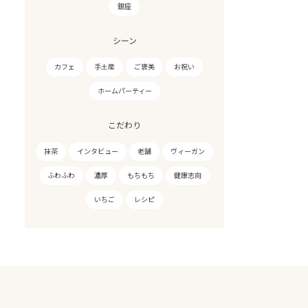
銀座
シーン
カフェ
手土産
ご褒美
お祝い
ホームパーティー
こだわり
抹茶
インタビュー
老舗
ヴィーガン
ふわふわ
濃厚
もちもち
健康志向
いちご
レシピ