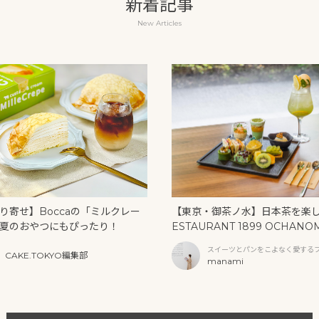
新着記事
New Articles
り寄せ】Boccaの「ミルクレー
【東京・御茶ノ水】日本茶を楽
夏のおやつにもぴったり！
ESTAURANT 1899 OCHANO
U」の抹茶アフタヌーンティー
スイーツとパンをこよなく愛する
CAKE.TOKYO編集部
リームソーダ
ファー
manami