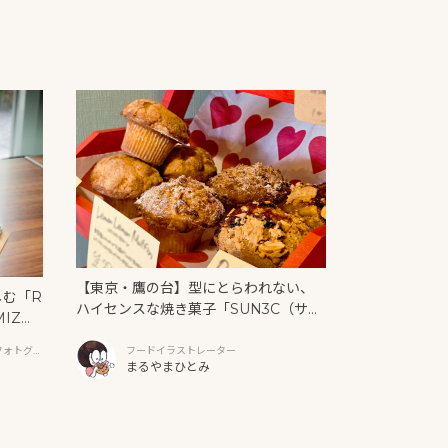
【東京・鷹の台】型にとらわれない、
しむ「R
ハイセンスな焼き菓子「SUN3C（サン
MIZ
サンク）」
と新作ク
フォトグラ
フードイラストレーター
まるやまひとみ