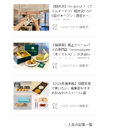
【軽井沢】I’m donut？（ア
イムドーナツ）軽井沢T-SIT
E店がオープン｜限定ドーナ
ツ2種も登場
CAKE.TOKYO編集部
【福岡発】極上クリームパ
イの専門店「onomatopée
（オノマトペ）」が渋谷MIY
ASHITA PARKに期間限定
オープン！
CAKE.TOKYO編集部
【2026年最新版】羽田空港
で買いたい、編集部おすす
めおみやげスイーツ4選
CAKE.TOKYO編集部
人気の記事一覧