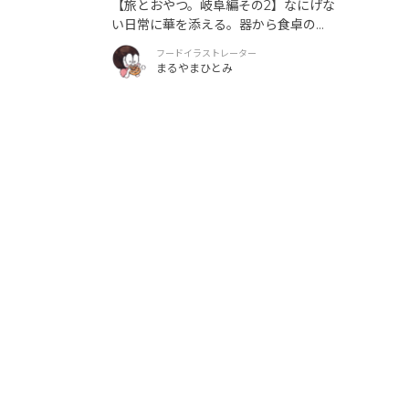
【旅とおやつ。岐阜編その2】なにげな
い日常に華を添える。器から食卓の提
案を。
フードイラストレーター
まるやまひとみ