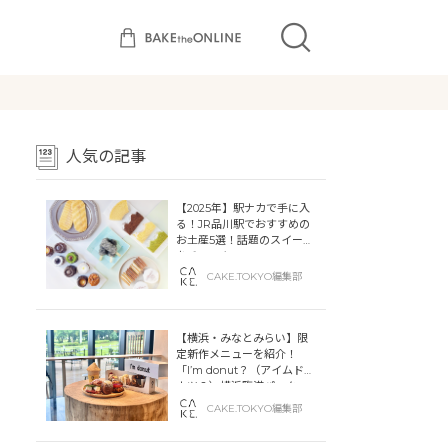
人気の記事
【2025年】駅ナカで手に入
る！JR品川駅でおすすめの
お土産5選！話題のスイーツ
をチェック
CAKE.TOKYO編集部
【横浜・みなとみらい】限
定新作メニューを紹介！
「I’m donut？（アイムドー
ナツ？）横浜臨港パーク」
「dacō（ダコー）横浜臨港
CAKE.TOKYO編集部
パーク」横浜ティンバーワ
ーフに同時オープン！