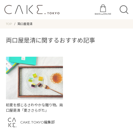
TOP
両口屋是清
両口屋是清に関するおすすめ記事
初夏を感じるさわやかな贈り物。両
口屋是清「夏ささらがた」
CAKE.TOKYO編集部