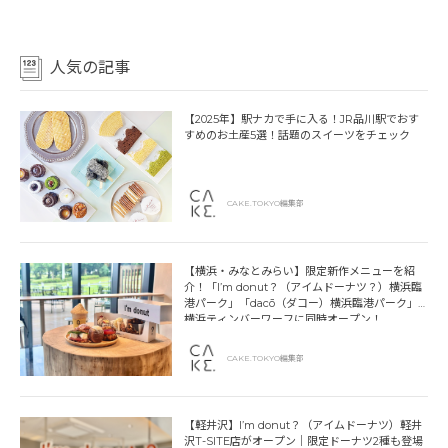
人気の記事
【2025年】駅ナカで手に入る！JR品川駅でおす
すめのお土産5選！話題のスイーツをチェック
CAKE.TOKYO編集部
【横浜・みなとみらい】限定新作メニューを紹
介！「I’m donut？（アイムドーナツ？）横浜臨
港パーク」「dacō（ダコー）横浜臨港パーク」
横浜ティンバーワーフに同時オープン！
CAKE.TOKYO編集部
【軽井沢】I’m donut？（アイムドーナツ）軽井
沢T-SITE店がオープン｜限定ドーナツ2種も登場