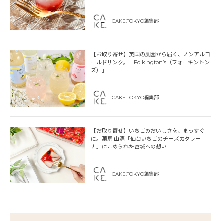
CAKE.TOKYO編集部
【お取り寄せ】英国の農園から届く、ノンアルコ
ールドリンク。「Folkington’s（フォーキントン
ズ）」
CAKE.TOKYO編集部
【お取り寄せ】いちごのおいしさを、まっすぐ
に。菓房 山清「仙台いちごのチーズカタラー
ナ」にこめられた宮城への想い
CAKE.TOKYO編集部