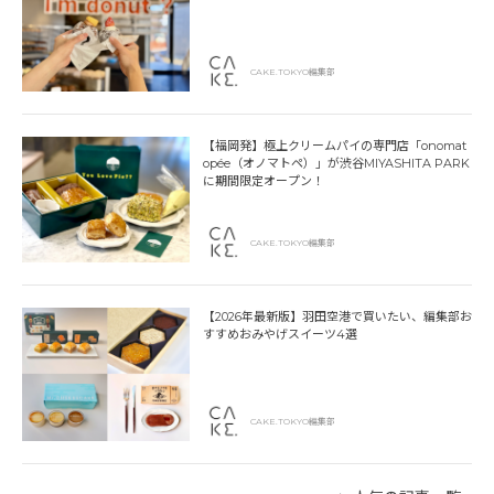
CAKE.TOKYO編集部
【福岡発】極上クリームパイの専門店「onomat
opée（オノマトペ）」が渋谷MIYASHITA PARK
に期間限定オープン！
CAKE.TOKYO編集部
【2026年最新版】羽田空港で買いたい、編集部お
すすめおみやげスイーツ4選
CAKE.TOKYO編集部