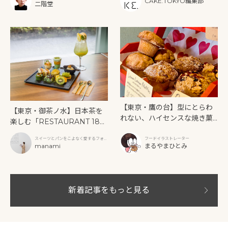
CAKE.TOKYO編集部
二階堂
【東京・鷹の台】型にとらわ
【東京・御茶ノ水】日本茶を
れない、ハイセンスな焼き菓
楽しむ「RESTAURANT 189
子「SUN3C（サンサンク）」
9 OCHANOMIZU」の抹茶ア
スイーツとパンをこよなく愛するフォト
フードイラストレーター
フタヌーンティーと新作クリ
グラファー
manami
まるやまひとみ
ームソーダ
新着記事をもっと見る