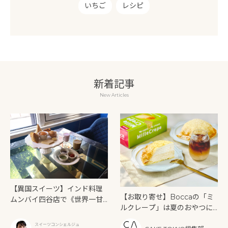
いちご
レシピ
新着記事
New Articles
【異国スイーツ】インド料理
【お取り寄せ】Boccaの「ミ
ムンバイ四谷店で《世界一甘
ルクレープ」は夏のおやつに
いインドアフタヌーンティ
もぴったり！
ー》を味わう
スイーツコンシェルジュ