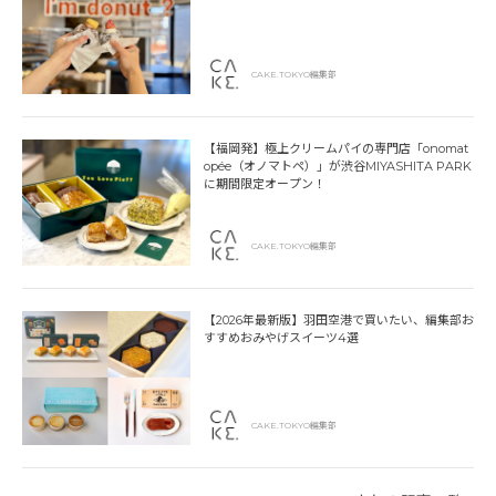
CAKE.TOKYO編集部
【福岡発】極上クリームパイの専門店「onomat
opée（オノマトペ）」が渋谷MIYASHITA PARK
に期間限定オープン！
CAKE.TOKYO編集部
【2026年最新版】羽田空港で買いたい、編集部お
すすめおみやげスイーツ4選
CAKE.TOKYO編集部