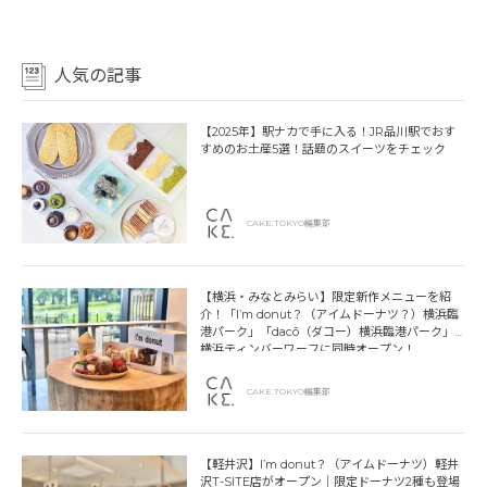
人気の記事
【2025年】駅ナカで手に入る！JR品川駅でおす
すめのお土産5選！話題のスイーツをチェック
CAKE.TOKYO編集部
【横浜・みなとみらい】限定新作メニューを紹
介！「I’m donut？（アイムドーナツ？）横浜臨
港パーク」「dacō（ダコー）横浜臨港パーク」
横浜ティンバーワーフに同時オープン！
CAKE.TOKYO編集部
【軽井沢】I’m donut？（アイムドーナツ）軽井
沢T-SITE店がオープン｜限定ドーナツ2種も登場