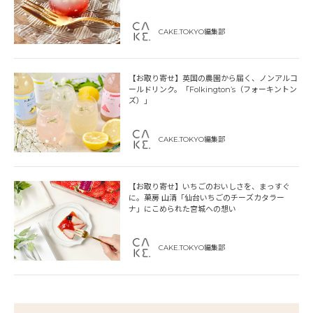
CAKE.TOKYO編集部
【お取り寄せ】英国の農園から届く、ノンアルコ
ールドリンク。「Folkington’s（フォーキントン
ズ）」
CAKE.TOKYO編集部
【お取り寄せ】いちごのおいしさを、まっすぐ
に。菓房 山清「仙台いちごのチーズカタラー
ナ」にこめられた宮城への想い
CAKE.TOKYO編集部