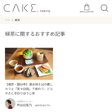
TOP
緑茶
緑茶に関するおすすめ記事
【東京・国分寺】湧水地そばの癒し
カフェ「茶々日和」で味わう、どら
やきと手炒りほうじ茶
お茶好きライター
芦谷日菜乃 ashitani hin
ano