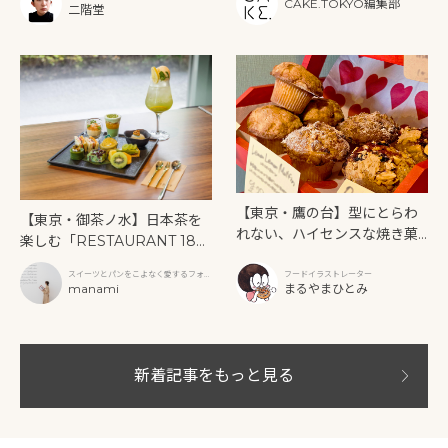
CAKE.TOKYO編集部
二階堂
【東京・鷹の台】型にとらわ
【東京・御茶ノ水】日本茶を
れない、ハイセンスな焼き菓
楽しむ「RESTAURANT 189
子「SUN3C（サンサンク）」
9 OCHANOMIZU」の抹茶ア
スイーツとパンをこよなく愛するフォト
フードイラストレーター
フタヌーンティーと新作クリ
グラファー
manami
まるやまひとみ
ームソーダ
新着記事をもっと見る