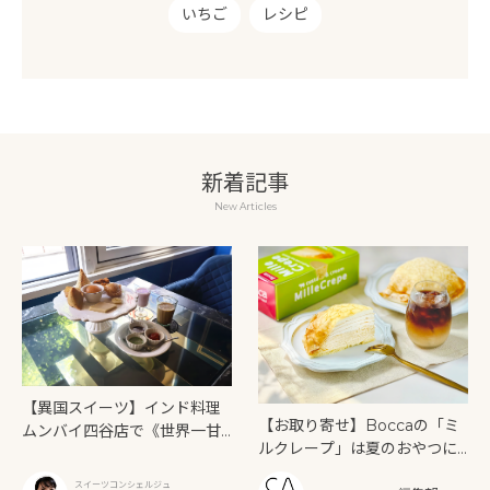
いちご
レシピ
新着記事
New Articles
【異国スイーツ】インド料理
【お取り寄せ】Boccaの「ミ
ムンバイ四谷店で《世界一甘
ルクレープ」は夏のおやつに
いインドアフタヌーンティ
もぴったり！
ー》を味わう
スイーツコンシェルジュ