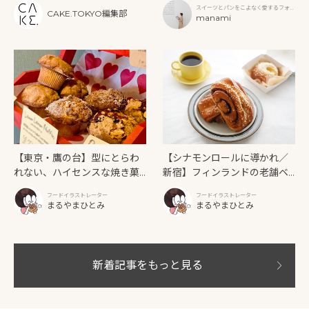
スイーツとパンをこよなく愛するフォト
フタヌーンティーと新作クリ
CAKE.TOKYO編集部
グラファー
manami
ームソーダ
【東京・鷹の台】型にとらわ
【シナモンロールに導かれ／
れない、ハイセンスな焼き菓
新宿】フィンランドの老舗ベ
子「SUN3C（サンサンク）」
ーカリーカフェが日本上陸！
フードイラストレーター
フードイラストレーター
「Ekberg（エクベリ）」
まるやまひとみ
まるやまひとみ
新着記事をもっと見る