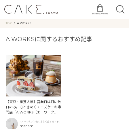
TOP
A WORKS
A WORKSに関するおすすめ記事
【東京・学芸大学】営業日は月に数
日のみ。心ときめくチーズケーキ専
門店「A WORKS（エーワーク
ス）」
スイーツとパンをこよなく愛するフォト
グラファー
manami