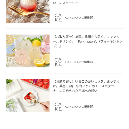
い」のストーリー
CAKE.TOKYO編集部
【お取り寄せ】英国の農園から届く、ノンアルコ
ールドリンク。「Folkington’s（フォーキントン
ズ）」
CAKE.TOKYO編集部
【お取り寄せ】いちごのおいしさを、まっすぐ
に。菓房 山清「仙台いちごのチーズカタラー
ナ」にこめられた宮城への想い
CAKE.TOKYO編集部