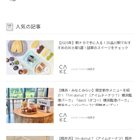
人気の記事
【2025年】駅ナカで手に入る！JR品川駅でおす
すめのお土産5選！話題のスイーツをチェック
CAKE.TOKYO編集部
【横浜・みなとみらい】限定新作メニューを紹
介！「I’m donut？（アイムドーナツ？）横浜臨
港パーク」「dacō（ダコー）横浜臨港パーク」
横浜ティンバーワーフに同時オープン！
CAKE.TOKYO編集部
【軽井沢】I’m donut？（アイムドーナツ）軽井