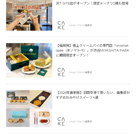
沢T-SITE店がオープン｜限定ドーナツ2種も登場
CAKE.TOKYO編集部
【福岡発】極上クリームパイの専門店「onomat
opée（オノマトペ）」が渋谷MIYASHITA PARK
に期間限定オープン！
CAKE.TOKYO編集部
【2026年最新版】羽田空港で買いたい、編集部お
すすめおみやげスイーツ4選
CAKE.TOKYO編集部