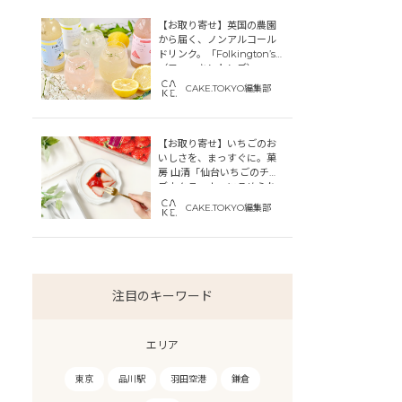
【お取り寄せ】英国の農園
から届く、ノンアルコール
ドリンク。「Folkington’s
（フォーキントンズ）」
CAKE.TOKYO編集部
【お取り寄せ】いちごのお
いしさを、まっすぐに。菓
房 山清「仙台いちごのチー
ズカタラーナ」にこめられ
た宮城への想い
CAKE.TOKYO編集部
注目のキーワード
エリア
東京
品川駅
羽田空港
鎌倉