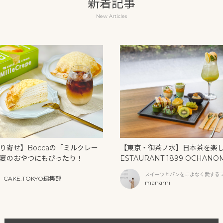
新着記事
New Articles
り寄せ】Boccaの「ミルクレー
【東京・御茶ノ水】日本茶を楽
夏のおやつにもぴったり！
ESTAURANT 1899 OCHANO
U」の抹茶アフタヌーンティー
スイーツとパンをこよなく愛する
CAKE.TOKYO編集部
リームソーダ
ファー
manami