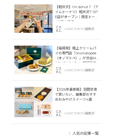
【軽井沢】I’m donut？（ア
イムドーナツ）軽井沢T-SIT
E店がオープン｜限定ドーナ
ツ2種も登場
CAKE.TOKYO編集部
【福岡発】極上クリームパ
イの専門店「onomatopée
（オノマトペ）」が渋谷MIY
ASHITA PARKに期間限定
オープン！
CAKE.TOKYO編集部
【2026年最新版】羽田空港
で買いたい、編集部おすす
めおみやげスイーツ4選
CAKE.TOKYO編集部
人気の記事一覧