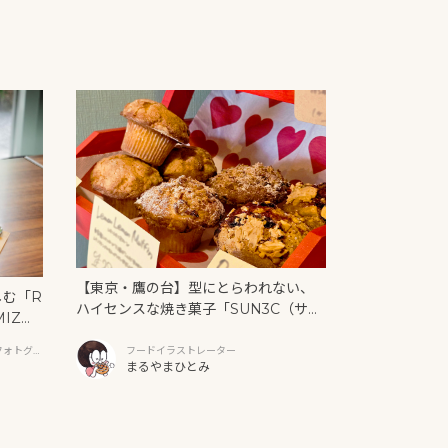
【東京・鷹の台】型にとらわれない、
しむ「R
ハイセンスな焼き菓子「SUN3C（サン
MIZ
サンク）」
と新作ク
フォトグラ
フードイラストレーター
まるやまひとみ