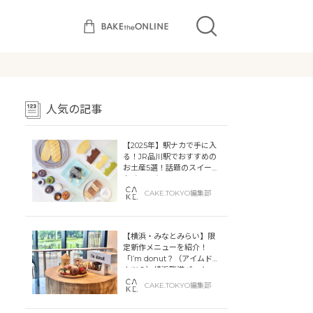
人気の記事
【2025年】駅ナカで手に入
る！JR品川駅でおすすめの
お土産5選！話題のスイーツ
をチェック
CAKE.TOKYO編集部
【横浜・みなとみらい】限
定新作メニューを紹介！
「I’m donut？（アイムドー
ナツ？）横浜臨港パーク」
「dacō（ダコー）横浜臨港
CAKE.TOKYO編集部
パーク」横浜ティンバーワ
ーフに同時オープン！