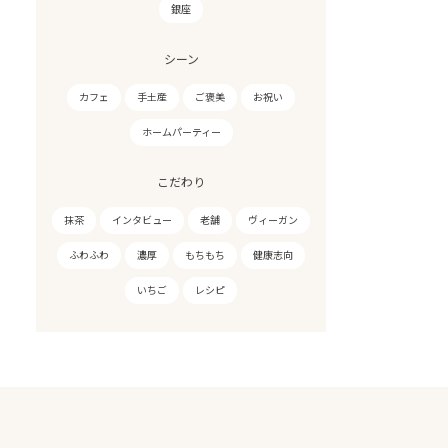
銀座
シーン
カフェ
手土産
ご褒美
お祝い
ホームパーティー
こだわり
抹茶
インタビュー
老舗
ヴィーガン
ふわふわ
濃厚
もちもち
健康志向
いちご
レシピ