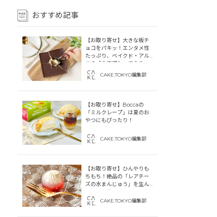
おすすめ記事
【お取り寄せ】大きな板チ
ョコをパキッ！エンタメ性
たっぷり、ベイクド・アル
ルの「北海道わってらみ
す」
CAKE.TOKYO編集部
【お取り寄せ】Boccaの
「ミルクレープ」は夏のお
やつにもぴったり！
CAKE.TOKYO編集部
【お取り寄せ】ひんやりも
ちもち！絶品の「レアチー
ズの水まんじゅう」を生ん
だ「中津菓子かねい」のス
トーリー
CAKE.TOKYO編集部