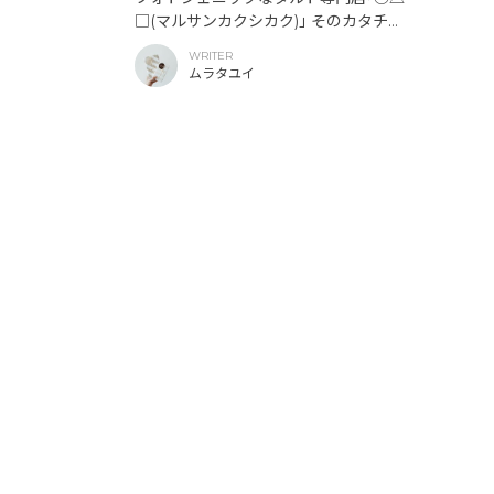
□(マルサンカクシカク)｣ そのカタチに
込められたこだわり。
WRITER
ムラタユイ