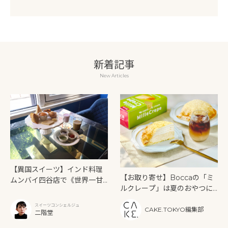
新着記事
New Articles
【異国スイーツ】インド料理
【お取り寄せ】Boccaの「ミ
ムンバイ四谷店で《世界一甘
ルクレープ」は夏のおやつに
いインドアフタヌーンティ
もぴったり！
ー》を味わう
スイーツコンシェルジュ
CAKE.TOKYO編集部
二階堂