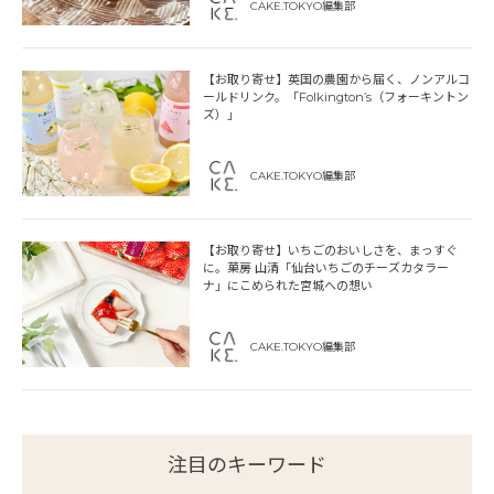
CAKE.TOKYO編集部
【お取り寄せ】英国の農園から届く、ノンアルコ
ールドリンク。「Folkington’s（フォーキントン
ズ）」
CAKE.TOKYO編集部
【お取り寄せ】いちごのおいしさを、まっすぐ
に。菓房 山清「仙台いちごのチーズカタラー
ナ」にこめられた宮城への想い
CAKE.TOKYO編集部
注目のキーワード