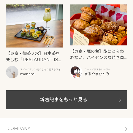
【東京・鷹の台】型にとらわ
【東京・御茶ノ水】日本茶を
れない、ハイセンスな焼き菓
楽しむ「RESTAURANT 189
子「SUN3C（サンサンク）」
9 OCHANOMIZU」の抹茶ア
スイーツとパンをこよなく愛するフォト
フードイラストレーター
フタヌーンティーと新作クリ
グラファー
manami
まるやまひとみ
ームソーダ
新着記事をもっと見る
COMPANY