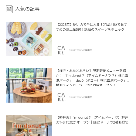
人気の記事
【2025年】駅ナカで手に入る！JR品川駅でおす
すめのお土産5選！話題のスイーツをチェック
CAKE.TOKYO編集部
【横浜・みなとみらい】限定新作メニューを紹
介！「I’m donut？（アイムドーナツ？）横浜臨
港パーク」「dacō（ダコー）横浜臨港パーク」
横浜ティンバーワーフに同時オープン！
CAKE.TOKYO編集部
【軽井沢】I’m donut？（アイムドーナツ）軽井
沢T-SITE店がオープン｜限定ドーナツ2種も登場