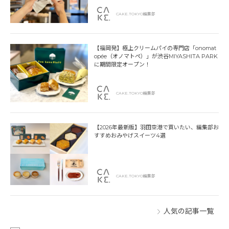
CAKE.TOKYO編集部
【福岡発】極上クリームパイの専門店「onomat
opée（オノマトペ）」が渋谷MIYASHITA PARK
に期間限定オープン！
CAKE.TOKYO編集部
【2026年最新版】羽田空港で買いたい、編集部お
すすめおみやげスイーツ4選
CAKE.TOKYO編集部
人気の記事一覧