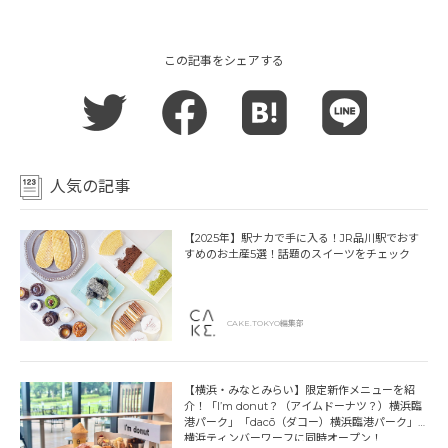
この記事をシェアする
人気の記事
【2025年】駅ナカで手に入る！JR品川駅でおす
すめのお土産5選！話題のスイーツをチェック
CAKE.TOKYO編集部
【横浜・みなとみらい】限定新作メニューを紹
介！「I’m donut？（アイムドーナツ？）横浜臨
港パーク」「dacō（ダコー）横浜臨港パーク」
横浜ティンバーワーフに同時オープン！