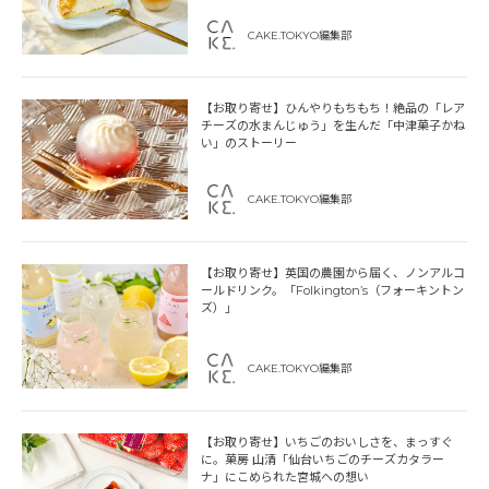
CAKE.TOKYO編集部
【お取り寄せ】ひんやりもちもち！絶品の「レア
チーズの水まんじゅう」を生んだ「中津菓子かね
い」のストーリー
CAKE.TOKYO編集部
【お取り寄せ】英国の農園から届く、ノンアルコ
ールドリンク。「Folkington’s（フォーキントン
ズ）」
CAKE.TOKYO編集部
【お取り寄せ】いちごのおいしさを、まっすぐ
に。菓房 山清「仙台いちごのチーズカタラー
ナ」にこめられた宮城への想い