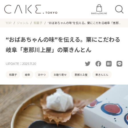
TOP
ジャンル
和菓子
“おばあちゃんの味”を伝える。栗にこだわる岐阜「恵那川
上屋」の栗きんとん
“おばあちゃんの味”を伝える。栗にこだわる
岐阜「恵那川上屋」の栗きんとん
UPDATE：
2025.11.20
和菓子
岐阜
おやつ
お取り寄せ
恵那川上屋
栗きんとん