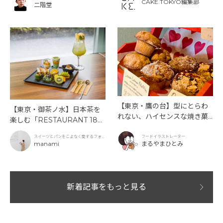
CAKE.TOKYO編集部
二階堂
【東京・鷹の台】型にとらわ
【東京・御茶ノ水】日本茶を
れない、ハイセンスな焼き菓
楽しむ「RESTAURANT 189
子「SUN3C（サンサンク）」
9 OCHANOMIZU」の抹茶ア
スイーツとパンをこよなく愛するフォト
フードイラストレーター
フタヌーンティーと新作クリ
グラファー
manami
まるやまひとみ
ームソーダ
新着記事をもっと見る