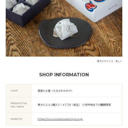
素朴だからこそ、美しい
SHOP INFORMATION
SHOP
恵那川上屋（えなかわかみや）
PRODUCT NA
栗きんとん 6個入り / ￥1,728（税込） ※1月中旬までの期間限定
ME / PRICE
WEBSITE
https://www.enakawakamiya.co.jp