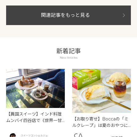
関連記事をもっと見る
新着記事
New Articles
【異国スイーツ】インド料理
【お取り寄せ】Boccaの「ミ
ムンバイ四谷店で《世界一甘
ルクレープ」は夏のおやつに
いインドアフタヌーンティ
もぴったり！
ー》を味わう
スイーツコンシェルジュ