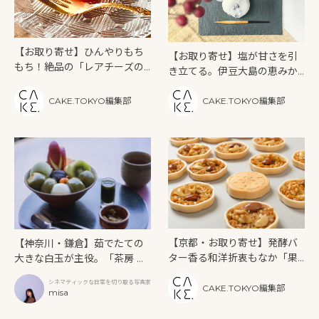
【お取り寄せ】ひんやりもち
【お取り寄せ】塩が甘さを引
もち！絶品の「レアチーズの
き立てる。伊豆大島の恵みか
水まんじゅう」を生んだ「中
ら生まれた「東京クリーム大
津菓子かねい」のストーリー
福・天と塩」
CAKE.TOKYO編集部
CAKE.TOKYO編集部
【京都・お取り寄せ】発酵バ
【神奈川・鎌倉】茹でたての
ター香る和洋折衷もなか「果
大きな白玉が主役。「茶房 雲
朋-KAHOU-」の「燦樂-sala
母（さぼう きらら）」で味わ
シネマティックな日常を切り取る写真家
-」
うおもてなしの心
CAKE.TOKYO編集部
misa