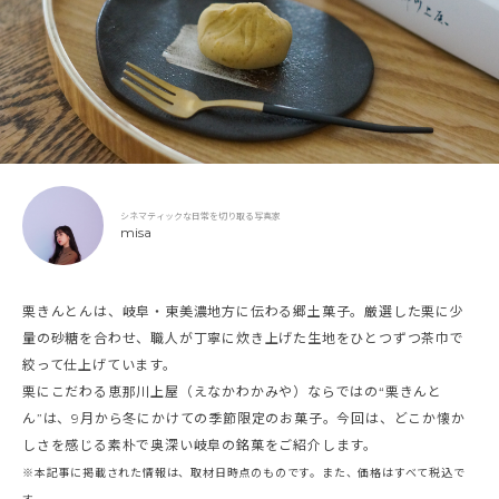
シネマティックな日常を切り取る写真家
misa
栗きんとんは、岐阜・東美濃地方に伝わる郷土菓子。厳選した栗に少
量の砂糖を合わせ、職人が丁寧に炊き上げた生地をひとつずつ茶巾で
絞って仕上げています。
栗にこだわる恵那川上屋（えなかわかみや）ならではの“栗きんと
ん”は、9月から冬にかけての季節限定のお菓子。今回は、どこか懐か
しさを感じる素朴で奥深い岐阜の銘菓をご紹介します。
※本記事に掲載された情報は、取材日時点のものです。また、価格はすべて税込で