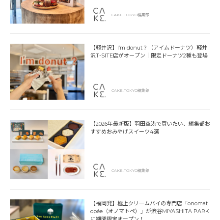
CAKE.TOKYO編集部
【軽井沢】I’m donut？（アイムドーナツ）軽井
沢T-SITE店がオープン｜限定ドーナツ2種も登場
CAKE.TOKYO編集部
【2026年最新版】羽田空港で買いたい、編集部お
すすめおみやげスイーツ4選
CAKE.TOKYO編集部
【福岡発】極上クリームパイの専門店「onomat
opée（オノマトペ）」が渋谷MIYASHITA PARK
に期間限定オープン！