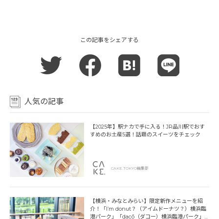
この記事をシェアする
人気の記事
【2025年】駅ナカで手に入る！JR品川駅でおす
すめのお土産5選！話題のスイーツをチェック
CAKE.TOKYO編集部
【横浜・みなとみらい】限定新作メニューを紹
介！「I’m donut？（アイムドーナツ？）横浜臨
港パーク」「dacō（ダコー）横浜臨港パーク」