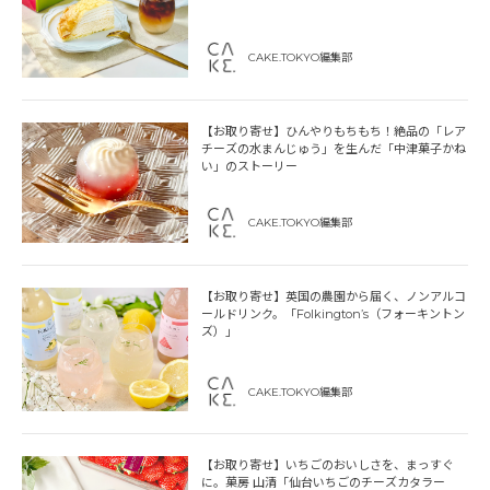
CAKE.TOKYO編集部
【お取り寄せ】ひんやりもちもち！絶品の「レア
チーズの水まんじゅう」を生んだ「中津菓子かね
い」のストーリー
CAKE.TOKYO編集部
【お取り寄せ】英国の農園から届く、ノンアルコ
ールドリンク。「Folkington’s（フォーキントン
ズ）」
CAKE.TOKYO編集部
【お取り寄せ】いちごのおいしさを、まっすぐ
に。菓房 山清「仙台いちごのチーズカタラー