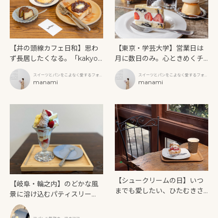
【井の頭線カフェ日和】思わ
【東京・学芸大学】営業日は
ず長居したくなる。「kakyo
月に数日のみ。心ときめくチ
（カキョウ）」で味わう自家
ーズケーキ専門店「A WORK
スイーツとパンをこよなく愛するフォト
スイーツとパンをこよなく愛するフォト
焙煎コーヒーと手づくりスイ
S（エーワークス）」
グラファー
manami
グラファー
manami
ーツ
【シュークリームの日】いつ
【岐阜・輪之内】のどかな風
までも愛したい、ひたむきさ
景に溶け込むパティスリー
に満ちた洋菓子店「西鎌倉
「y’s Blue（ワイズブル
レ・シュー」
ー）」でかわいいスイーツを