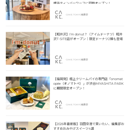
横浜ティンバーワーフに同時オープン！
CAKE.TOKYO編集部
【軽井沢】I’m donut？（アイムドーナツ）軽井
沢T-SITE店がオープン｜限定ドーナツ2種も登場
CAKE.TOKYO編集部
【福岡発】極上クリームパイの専門店「onomat
opée（オノマトペ）」が渋谷MIYASHITA PARK
に期間限定オープン！
CAKE.TOKYO編集部
【2026年最新版】羽田空港で買いたい、編集部お
すすめおみやげスイーツ4選