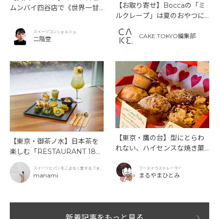
【お取り寄せ】Boccaの「ミ
ムンバイ四谷店で《世界一甘
ルクレープ」は夏のおやつに
いインドアフタヌーンティ
もぴったり！
ー》を味わう
スイーツコンシェルジュ
CAKE.TOKYO編集部
二階堂
【東京・鷹の台】型にとらわ
【東京・御茶ノ水】日本茶を
れない、ハイセンスな焼き菓
楽しむ「RESTAURANT 189
子「SUN3C（サンサンク）」
9 OCHANOMIZU」の抹茶ア
スイーツとパンをこよなく愛するフォト
フードイラストレーター
フタヌーンティーと新作クリ
グラファー
manami
まるやまひとみ
ームソーダ
新着記事をもっと見る