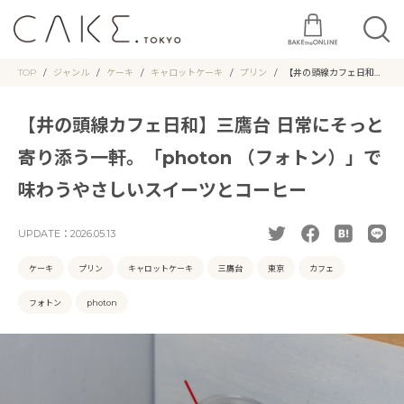
TOP
ジャンル
ケーキ
キャロットケーキ
プリン
【井の頭線カフェ日和】
三鷹台 日常にそっと寄り
添う一軒。「photon
（フォトン）」で味わう
【井の頭線カフェ日和】三鷹台 日常にそっと
やさしいスイーツとコー
ヒー
寄り添う一軒。「photon （フォトン）」で
味わうやさしいスイーツとコーヒー
UPDATE：
2026.05.13
ケーキ
プリン
キャロットケーキ
三鷹台
東京
カフェ
フォトン
photon