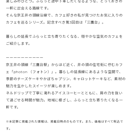
楽しみのひとつ。ふらっと途中下車したくなるような、とっておきの
一軒に出会える路線です。
そんな京王井の頭線沿線で、カフェ好きの私が見つけたお気に入りの
カフェを巡るシリーズ。記念すべき第3回目は「三鷹台」。
暮らしの延長でふらっと立ち寄りたくなる、穏やかな空気のカフェを
ご紹介します。
ーーーーーーーーーー
京王井の頭線「三鷹台駅」からほど近く、井の頭の住宅街に佇むカフ
ェ「photon （フォトン）」。暮らしの延長線にあるような空間で、
季節のチーズケーキやかぼちゃプリン、キャロットケーキなど、素材の
魅力を生かしたスイーツが楽しめます。
ネルドリップで丁寧に淹れるアイスコーヒーとともに、肩の力を抜い
て過ごせる時間が魅力。地域に根ざし、ふらっと立ち寄りたくなる一
軒です。
※本記事に掲載された情報は、掲載日時点のものです。また、価格はすべて税込で
す。