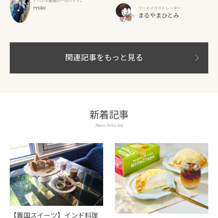
アパレル勤務の一児のママ。
満喫
miki
フードイラストレーター
まるやまひとみ
関連記事をもっと見る
新着記事
New Articles
【異国スイーツ】インド料理