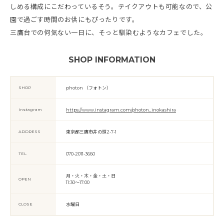
しめる構成にこだわっているそう。テイクアウトも可能なので、公
園で過ごす時間のお供にもぴったりです。
三鷹台での何気ない一日に、そっと馴染むようなカフェでした。
SHOP INFORMATION
SHOP
photon （フォトン）
Instagram
https://www.instagram.com/photon_inokashira
ADDRESS
東京都三鷹市井の頭2-7-1
TEL
070-2011-3660
月・火・木・金・土・日
OPEN
11:30〜17:00
CLOSE
水曜日