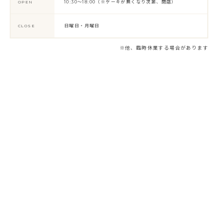
10:30～18:00（※ケーキが無くなり次第、閉店）
OPEN
日曜日・月曜日
CLOSE
※他、臨時休業する場合があります