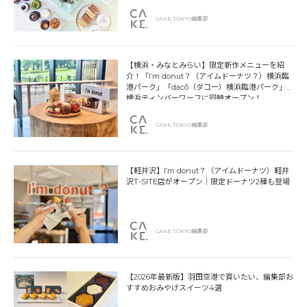
CAKE.TOKYO編集部
【横浜・みなとみらい】限定新作メニューを紹
介！「I’m donut？（アイムドーナツ？）横浜臨
港パーク」「dacō（ダコー）横浜臨港パーク」
横浜ティンバーワーフに同時オープン！
CAKE.TOKYO編集部
【軽井沢】I’m donut？（アイムドーナツ）軽井
沢T-SITE店がオープン｜限定ドーナツ2種も登場
CAKE.TOKYO編集部
【2026年最新版】羽田空港で買いたい、編集部お
すすめおみやげスイーツ4選