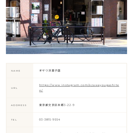
オザワ洋菓子店
NAME
https://www.instagram.com/ozawayougashite
URL
n/
東京都文京区本郷3-22-9
ADDRESS
03-3815-9554
TEL