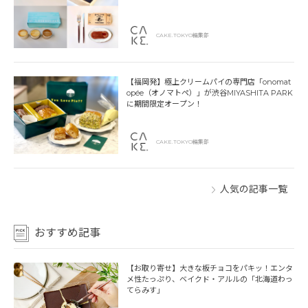
CAKE.TOKYO編集部
【福岡発】極上クリームパイの専門店「onomat
opée（オノマトペ）」が渋谷MIYASHITA PARK
に期間限定オープン！
CAKE.TOKYO編集部
人気の記事一覧
おすすめ記事
【お取り寄せ】大きな板チョコをパキッ！エンタ
メ性たっぷり、ベイクド・アルルの「北海道わっ
てらみす」