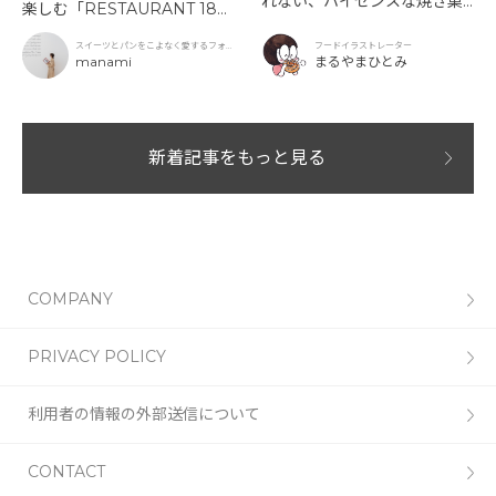
れない、ハイセンスな焼き菓
楽しむ「RESTAURANT 189
子「SUN3C（サンサンク）」
9 OCHANOMIZU」の抹茶ア
スイーツとパンをこよなく愛するフォト
フードイラストレーター
フタヌーンティーと新作クリ
グラファー
manami
まるやまひとみ
ームソーダ
新着記事をもっと見る
COMPANY
PRIVACY POLICY
利用者の情報の外部送信について
CONTACT