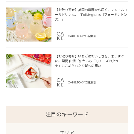
【お取り寄せ】英国の農園から届く、ノンアルコ
ールドリンク。「Folkington’s（フォーキントン
ズ）」
CAKE.TOKYO編集部
【お取り寄せ】いちごのおいしさを、まっすぐ
に。菓房 山清「仙台いちごのチーズカタラー
ナ」にこめられた宮城への想い
CAKE.TOKYO編集部
注目のキーワード
エリア