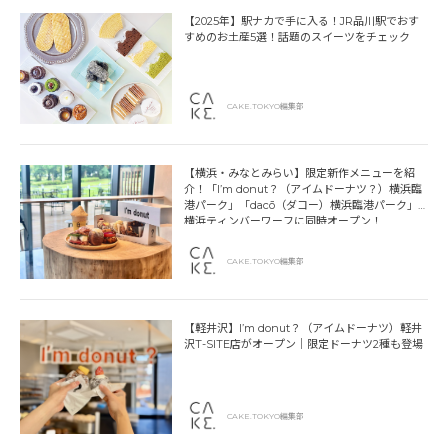
【2025年】駅ナカで手に入る！JR品川駅でおす
すめのお土産5選！話題のスイーツをチェック
CAKE.TOKYO編集部
【横浜・みなとみらい】限定新作メニューを紹
介！「I’m donut？（アイムドーナツ？）横浜臨
港パーク」「dacō（ダコー）横浜臨港パーク」
横浜ティンバーワーフに同時オープン！
CAKE.TOKYO編集部
【軽井沢】I’m donut？（アイムドーナツ）軽井
沢T-SITE店がオープン｜限定ドーナツ2種も登場
CAKE.TOKYO編集部