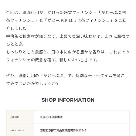
今回は、祇園辻利が手がける新感覚フィナンシェ「がとーぶぶ 抹
茶フィナンシェ」と「がとーぶぶ ほうじ茶フィナンシェ」をご紹
介しました。
宇治茶と和素材が織りなす、上品で奥深い味わいは、まさに至福の
ひととき。
もっちりとした食感と、口の中に広がる豊かな香りは、これまでの
フィナンシェの概念を覆す、新しいおいしさです。
ぜひ、祇園辻利の「がとーぶぶ」で、特別なティータイムを過ごし
てみてはいかがでしょうか？
SHOP INFORMATION
SHOP
祇園辻利 祇園本店
ADDRESS
京都府京都市東山区祇園町南側573−3