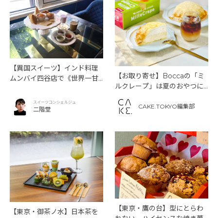
【異国スイーツ】インド料理
【お取り寄せ】Boccaの「ミ
ムンバイ四谷店で《世界一甘
ルクレープ」は夏のおやつに
いインドアフタヌーンティ
もぴったり！
ー》を味わう
スイーツコンシェルジュ
CAKE.TOKYO編集部
二階堂
【東京・鷹の台】型にとらわ
【東京・御茶ノ水】日本茶を