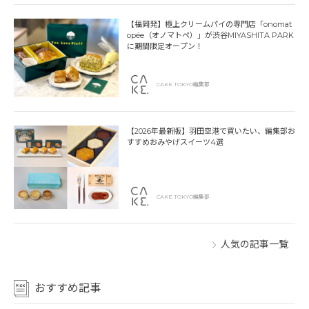
【福岡発】極上クリームパイの専門店「onomat
opée（オノマトペ）」が渋谷MIYASHITA PARK
に期間限定オープン！
CAKE.TOKYO編集部
【2026年最新版】羽田空港で買いたい、編集部お
すすめおみやげスイーツ4選
CAKE.TOKYO編集部
人気の記事一覧
おすすめ記事