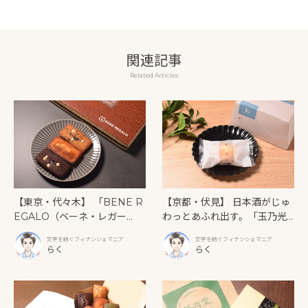
関連記事
Related Articles
【東京・代々木】 「BENE R
【京都・伏見】 日本酒がじゅ
EGALO（ベーネ・レガー
わっとあふれ出す。「玉乃光
ロ）」ティラミス専門店の濃
酒造」が放つ、大人のための
文字を紡ぐフィナンシェマニア
文字を紡ぐフィナンシェマニア
厚な再現度からキレのある苦
発酵フィナンシェ
らく
らく
味まで、個性が際立つ3つのフ
ィナンシェ