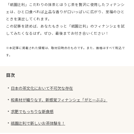
「祇園辻利」こだわりの抹茶とほうじ茶を贅沢に使用したフィナンシ
ェは、ひと口食べれば上品な香りが口いっぱいに広がり、至福のひと
ときを演出してくれます。
この記事を読めば、あなたもきっと「祇園辻利」のフィナンシェを試
してみたくなるはず。ぜひ、最後までお付き合いください！
※本記事に掲載された情報は、取材日時点のものです。また、価格はすべて税込で
す。
目次
・
日本の茶文化において不可欠な存在
・
和素材が織りなす、新感覚フィナンシェ「がとーぶぶ」
・
求肥でもっちりな新食感
・
祇園辻利で新しいお茶体験を！