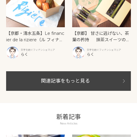
【京都・清水五条】Le financ
【京都】 甘さに逃げない、茶
ier de la riziere（ル フィナン
葉の矜持 抹茶スイーツの原
シェ ドゥ ラ リジェール） 五
点「京銘茶 茶游堂」の抹茶フ
文字を紡ぐフィナンシェマニア
文字を紡ぐフィナンシェマニア
条大橋の傍らで出会う。焼き
ィナンシェ
らく
らく
たてバターが「じゅわじゅ
わ」あふれ出すフィナンシェ
関連記事をもっと見る
新着記事
New Articles