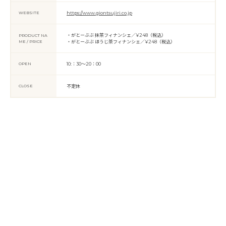
WEBSITE
https://www.giontsujiri.co.jp
・がとーぶぶ 抹茶フィナンシェ／¥248（税込）
PRODUCT NA
ME / PRICE
・がとーぶぶ ほうじ茶フィナンシェ／¥248（税込）
OPEN
10:：30～20：00
CLOSE
不定休