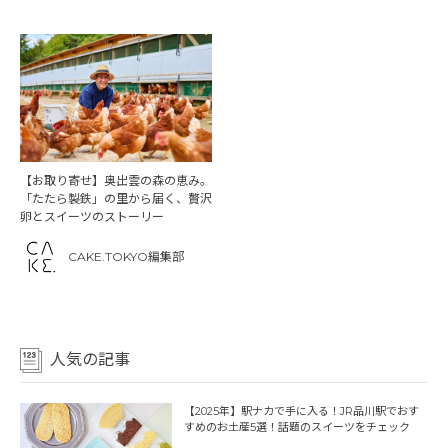
【お取り寄せ】奥出雲の森の恵み。
「たたら製鉄」の里から届く、贅沢
卵とスイーツのストーリー
CAKE.TOKYO編集部
人気の記事
【2025年】駅ナカで手に入る！JR品川駅でおす
すめのお土産5選！話題のスイーツをチェック