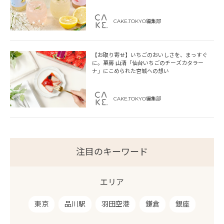
CAKE.TOKYO編集部
【お取り寄せ】いちごのおいしさを、まっすぐ
に。菓房 山清「仙台いちごのチーズカタラー
ナ」にこめられた宮城への想い
CAKE.TOKYO編集部
注目のキーワード
エリア
東京
品川駅
羽田空港
鎌倉
銀座