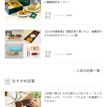
に期間限定オープン！
CAKE.TOKYO編集部
【2026年最新版】羽田空港で買いたい、編集部お
すすめおみやげスイーツ4選
CAKE.TOKYO編集部
人気の記事一覧
おすすめ記事
【お取り寄せ】大きな板チョコをパキッ！エンタ
メ性たっぷり、ベイクド・アルルの「北海道わっ
てらみす」