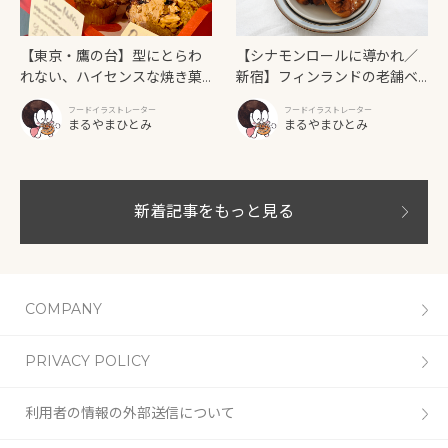
【東京・鷹の台】型にとらわ
【シナモンロールに導かれ／
れない、ハイセンスな焼き菓
新宿】フィンランドの老舗ベ
子「SUN3C（サンサンク）」
ーカリーカフェが日本上陸！
フードイラストレーター
フードイラストレーター
「Ekberg（エクベリ）」
まるやまひとみ
まるやまひとみ
新着記事をもっと見る
COMPANY
PRIVACY POLICY
利用者の情報の外部送信について