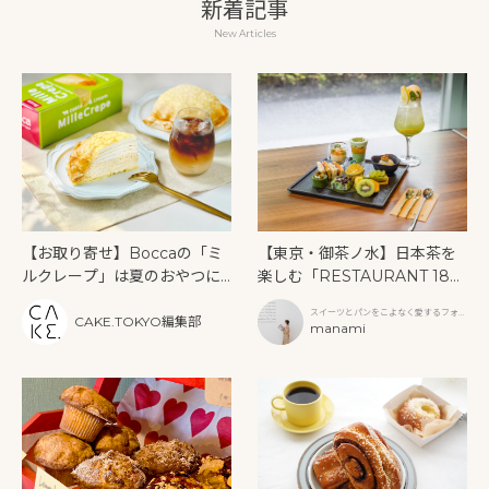
新着記事
New Articles
【お取り寄せ】Boccaの「ミ
【東京・御茶ノ水】日本茶を
ルクレープ」は夏のおやつに
楽しむ「RESTAURANT 189
もぴったり！
9 OCHANOMIZU」の抹茶ア
スイーツとパンをこよなく愛するフォト
フタヌーンティーと新作クリ
CAKE.TOKYO編集部
グラファー
manami
ームソーダ