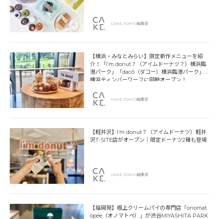
CAKE.TOKYO編集部
【横浜・みなとみらい】限定新作メニューを紹
介！「I’m donut？（アイムドーナツ？）横浜臨
港パーク」「dacō（ダコー）横浜臨港パーク」
横浜ティンバーワーフに同時オープン！
CAKE.TOKYO編集部
【軽井沢】I’m donut？（アイムドーナツ）軽井
沢T-SITE店がオープン｜限定ドーナツ2種も登場
CAKE.TOKYO編集部
【福岡発】極上クリームパイの専門店「onomat
opée（オノマトペ）」が渋谷MIYASHITA PARK