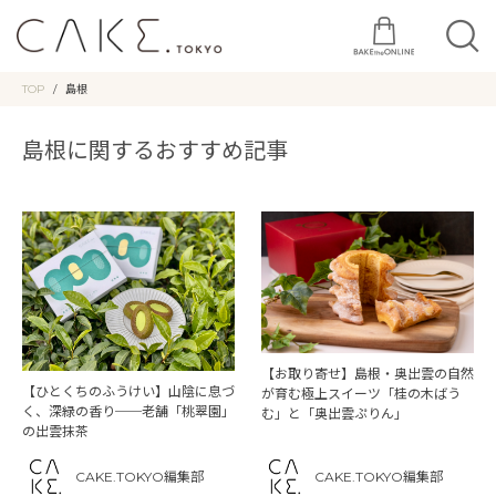
TOP
島根
島根に関するおすすめ記事
【お取り寄せ】島根・奥出雲の自然
【ひとくちのふうけい】山陰に息づ
が育む極上スイーツ「桂の木ばう
く、深緑の香り──老舗「桃翠園」
む」と「奥出雲ぷりん」
の出雲抹茶
CAKE.TOKYO編集部
CAKE.TOKYO編集部