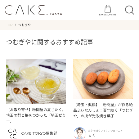
TOP
つむぎや
つむぎやに関するおすすめ記事
【埼玉・栗橋】「粉問屋」が作る絶
【お取り寄せ】粉問屋の夏じたく。
品ふぃなんしぇ！百年続く「つむぎ
埼玉の梨と梅をつかった「埼玉ぜり
や」の技が光る焼き菓子
ー」
文字を紡ぐフィナンシェマニア
CAKE.TOKYO編集部
らく