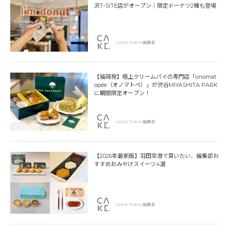
沢T-SITE店がオープン｜限定ドーナツ2種も登場
CAKE.TOKYO編集部
【福岡発】極上クリームパイの専門店「onomat
opée（オノマトペ）」が渋谷MIYASHITA PARK
に期間限定オープン！
CAKE.TOKYO編集部
【2026年最新版】羽田空港で買いたい、編集部お
すすめおみやげスイーツ4選
CAKE.TOKYO編集部