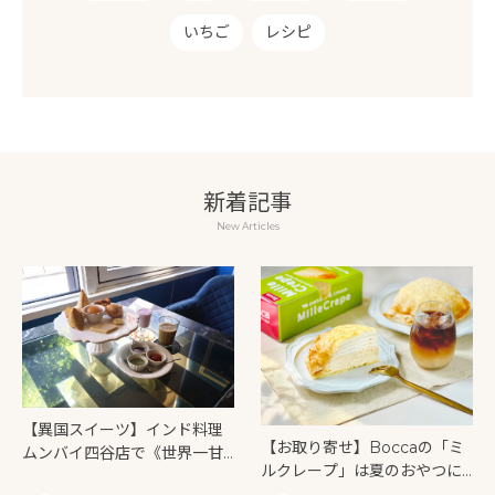
いちご
レシピ
新着記事
New Articles
【異国スイーツ】インド料理
【お取り寄せ】Boccaの「ミ
ムンバイ四谷店で《世界一甘
ルクレープ」は夏のおやつに
いインドアフタヌーンティ
もぴったり！