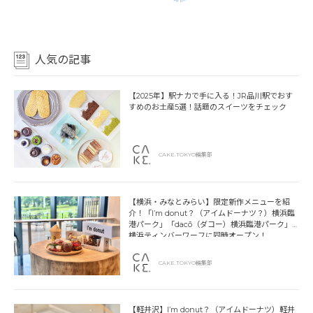
人気の記事
【2025年】駅ナカで手に入る！JR品川駅でおす
すめのお土産5選！話題のスイーツをチェック
CAKE.TOKYO編集部
【横浜・みなとみらい】限定新作メニューを紹
介！「I’m donut？（アイムドーナツ？）横浜臨
港パーク」「dacō（ダコー）横浜臨港パーク」
横浜ティンバーワーフに同時オープン！
CAKE.TOKYO編集部
【軽井沢】I’m donut？（アイムドーナツ）軽井