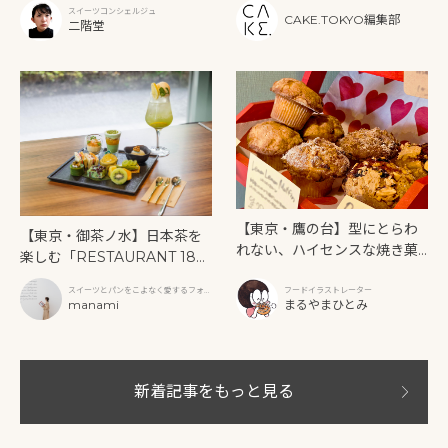
ー》を味わう
スイーツコンシェルジュ
CAKE.TOKYO編集部
二階堂
【東京・鷹の台】型にとらわ
【東京・御茶ノ水】日本茶を
れない、ハイセンスな焼き菓
楽しむ「RESTAURANT 189
子「SUN3C（サンサンク）」
9 OCHANOMIZU」の抹茶ア
スイーツとパンをこよなく愛するフォト
フードイラストレーター
フタヌーンティーと新作クリ
グラファー
manami
まるやまひとみ
ームソーダ
新着記事をもっと見る