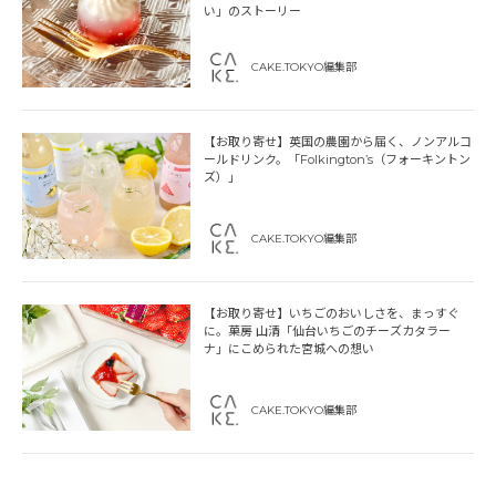
い」のストーリー
CAKE.TOKYO編集部
【お取り寄せ】英国の農園から届く、ノンアルコ
ールドリンク。「Folkington’s（フォーキントン
ズ）」
CAKE.TOKYO編集部
【お取り寄せ】いちごのおいしさを、まっすぐ
に。菓房 山清「仙台いちごのチーズカタラー
ナ」にこめられた宮城への想い
CAKE.TOKYO編集部