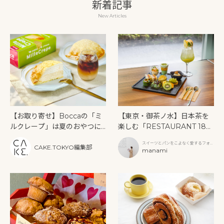
新着記事
New Articles
【お取り寄せ】Boccaの「ミ
【東京・御茶ノ水】日本茶を
ルクレープ」は夏のおやつに
楽しむ「RESTAURANT 189
もぴったり！
9 OCHANOMIZU」の抹茶ア
スイーツとパンをこよなく愛するフォト
フタヌーンティーと新作クリ
CAKE.TOKYO編集部
グラファー
manami
ームソーダ