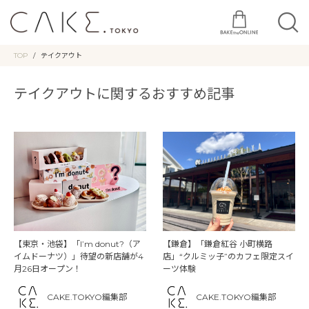
TOP
テイクアウト
テイクアウトに関するおすすめ記事
【東京・池袋】「I’m donut?（ア
【鎌倉】「鎌倉紅谷 小町横路
イムドーナツ）」待望の新店舗が4
店」“クルミッ子”のカフェ限定スイ
月26日オープン！
ーツ体験
CAKE.TOKYO編集部
CAKE.TOKYO編集部