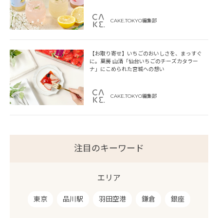
CAKE.TOKYO編集部
【お取り寄せ】いちごのおいしさを、まっすぐ
に。菓房 山清「仙台いちごのチーズカタラー
ナ」にこめられた宮城への想い
CAKE.TOKYO編集部
注目のキーワード
エリア
東京
品川駅
羽田空港
鎌倉
銀座