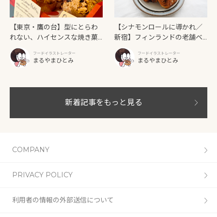
【東京・鷹の台】型にとらわ
【シナモンロールに導かれ／
れない、ハイセンスな焼き菓
新宿】フィンランドの老舗ベ
子「SUN3C（サンサンク）」
ーカリーカフェが日本上陸！
フードイラストレーター
フードイラストレーター
「Ekberg（エクベリ）」
まるやまひとみ
まるやまひとみ
新着記事をもっと見る
COMPANY
PRIVACY POLICY
利用者の情報の外部送信について