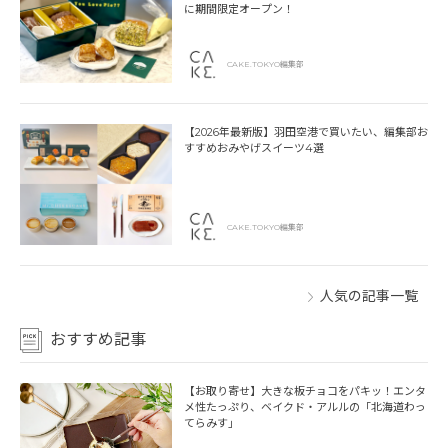
に期間限定オープン！
CAKE.TOKYO編集部
【2026年最新版】羽田空港で買いたい、編集部お
すすめおみやげスイーツ4選
CAKE.TOKYO編集部
人気の記事一覧
おすすめ記事
【お取り寄せ】大きな板チョコをパキッ！エンタ
メ性たっぷり、ベイクド・アルルの「北海道わっ
てらみす」