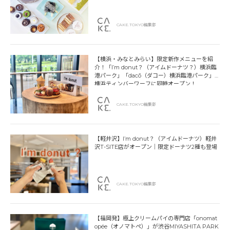
CAKE.TOKYO編集部
【横浜・みなとみらい】限定新作メニューを紹
介！「I’m donut？（アイムドーナツ？）横浜臨
港パーク」「dacō（ダコー）横浜臨港パーク」
横浜ティンバーワーフに同時オープン！
CAKE.TOKYO編集部
【軽井沢】I’m donut？（アイムドーナツ）軽井
沢T-SITE店がオープン｜限定ドーナツ2種も登場
CAKE.TOKYO編集部
【福岡発】極上クリームパイの専門店「onomat
opée（オノマトペ）」が渋谷MIYASHITA PARK