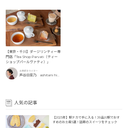
【東京・千川】ダージリンティー専
門店「Tea Shop Parvati（ティー
ショップパールヴァティ）」
お茶好きライター
芦谷日菜乃 ashitani hin
ano
人気の記事
【2025年】駅ナカで手に入る！JR品川駅でおす
すめのお土産5選！話題のスイーツをチェック