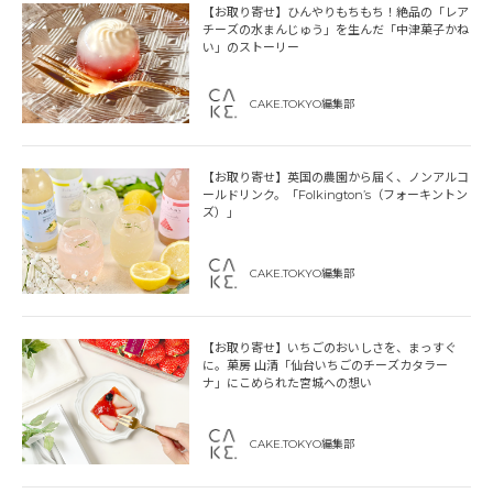
【お取り寄せ】ひんやりもちもち！絶品の「レア
チーズの水まんじゅう」を生んだ「中津菓子かね
い」のストーリー
CAKE.TOKYO編集部
【お取り寄せ】英国の農園から届く、ノンアルコ
ールドリンク。「Folkington’s（フォーキントン
ズ）」
CAKE.TOKYO編集部
【お取り寄せ】いちごのおいしさを、まっすぐ
に。菓房 山清「仙台いちごのチーズカタラー
ナ」にこめられた宮城への想い
CAKE.TOKYO編集部