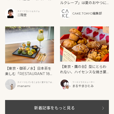
ルクレープ」は夏のおやつに
いインドアフタヌーンティ
もぴったり！
ー》を味わう
スイーツコンシェルジュ
CAKE.TOKYO編集部
二階堂
【東京・鷹の台】型にとらわ
【東京・御茶ノ水】日本茶を
れない、ハイセンスな焼き菓
楽しむ「RESTAURANT 189
子「SUN3C（サンサンク）」
9 OCHANOMIZU」の抹茶ア
スイーツとパンをこよなく愛するフォト
フードイラストレーター
フタヌーンティーと新作クリ
グラファー
manami
まるやまひとみ
ームソーダ
新着記事をもっと見る