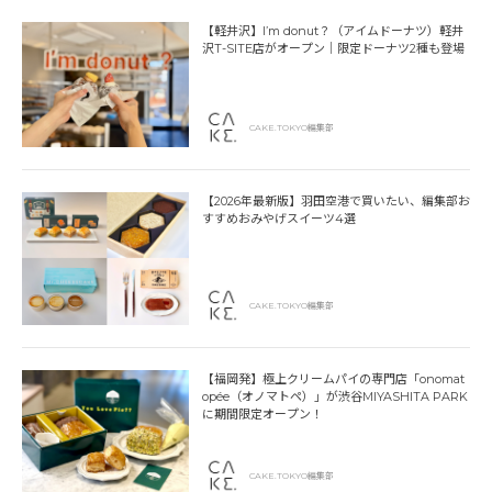
【軽井沢】I’m donut？（アイムドーナツ）軽井
沢T-SITE店がオープン｜限定ドーナツ2種も登場
CAKE.TOKYO編集部
【2026年最新版】羽田空港で買いたい、編集部お
すすめおみやげスイーツ4選
CAKE.TOKYO編集部
【福岡発】極上クリームパイの専門店「onomat
opée（オノマトペ）」が渋谷MIYASHITA PARK
に期間限定オープン！
CAKE.TOKYO編集部