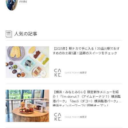
miki
人気の記事
【2025年】駅ナカで手に入る！JR品川駅でおす
すめのお土産5選！話題のスイーツをチェック
CAKE.TOKYO編集部
【横浜・みなとみらい】限定新作メニューを紹
介！「I’m donut？（アイムドーナツ？）横浜臨
港パーク」「dacō（ダコー）横浜臨港パーク」
横浜ティンバーワーフに同時オープン！
CAKE.TOKYO編集部