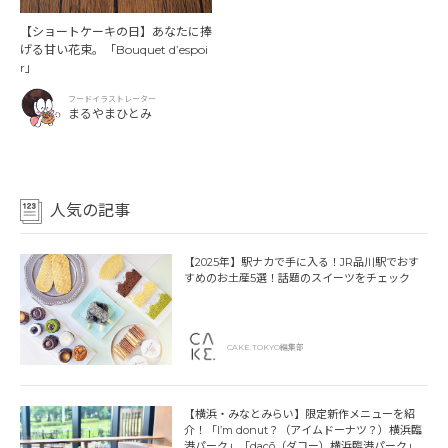
【ショートケーキの日】あなたに捧
げる甘い花束。「Bouquet d’espoi
r」
フードイラストレーター
まるやまひとみ
人気の記事
【2025年】駅ナカで手に入る！JR品川駅でおす
すめのお土産5選！話題のスイーツをチェック
CAKE.TOKYO編集部
【横浜・みなとみらい】限定新作メニューを紹
介！「I’m donut？（アイムドーナツ？）横浜臨
港パーク」「dacō（ダコー）横浜臨港パーク」