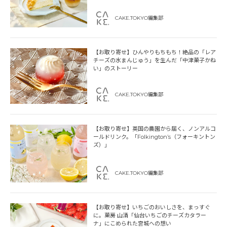
CAKE.TOKYO編集部
【お取り寄せ】ひんやりもちもち！絶品の「レア
チーズの水まんじゅう」を生んだ「中津菓子かね
い」のストーリー
CAKE.TOKYO編集部
【お取り寄せ】英国の農園から届く、ノンアルコ
ールドリンク。「Folkington’s（フォーキントン
ズ）」
CAKE.TOKYO編集部
【お取り寄せ】いちごのおいしさを、まっすぐ
に。菓房 山清「仙台いちごのチーズカタラー
ナ」にこめられた宮城への想い