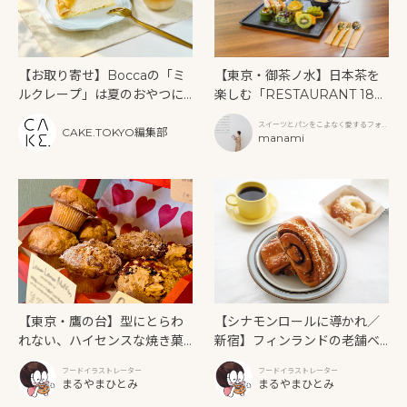
【お取り寄せ】Boccaの「ミ
【東京・御茶ノ水】日本茶を
ルクレープ」は夏のおやつに
楽しむ「RESTAURANT 189
もぴったり！
9 OCHANOMIZU」の抹茶ア
スイーツとパンをこよなく愛するフォト
フタヌーンティーと新作クリ
CAKE.TOKYO編集部
グラファー
manami
ームソーダ
【東京・鷹の台】型にとらわ
【シナモンロールに導かれ／
れない、ハイセンスな焼き菓
新宿】フィンランドの老舗ベ
子「SUN3C（サンサンク）」
ーカリーカフェが日本上陸！
フードイラストレーター
フードイラストレーター
「Ekberg（エクベリ）」
まるやまひとみ
まるやまひとみ