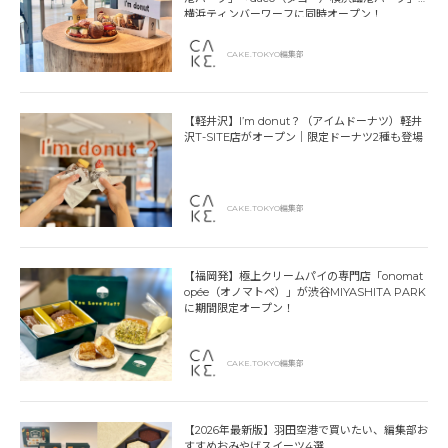
横浜ティンバーワーフに同時オープン！
CAKE.TOKYO編集部
【軽井沢】I’m donut？（アイムドーナツ）軽井
沢T-SITE店がオープン｜限定ドーナツ2種も登場
CAKE.TOKYO編集部
【福岡発】極上クリームパイの専門店「onomat
opée（オノマトペ）」が渋谷MIYASHITA PARK
に期間限定オープン！
CAKE.TOKYO編集部
【2026年最新版】羽田空港で買いたい、編集部お
すすめおみやげスイーツ4選